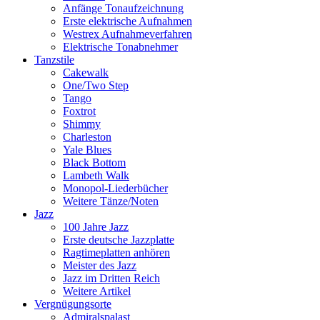
Anfänge Tonaufzeichnung
Erste elektrische Aufnahmen
Westrex Aufnahmeverfahren
Elektrische Tonabnehmer
Tanzstile
Cakewalk
One/Two Step
Tango
Foxtrot
Shimmy
Charleston
Yale Blues
Black Bottom
Lambeth Walk
Monopol-Liederbücher
Weitere Tänze/Noten
Jazz
100 Jahre Jazz
Erste deutsche Jazzplatte
Ragtimeplatten anhören
Meister des Jazz
Jazz im Dritten Reich
Weitere Artikel
Vergnügungsorte
Admiralspalast