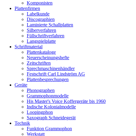
Komponisten
Plattenfirmen
Labelkunde
Discographien
Laminierte Schallplatten
Silberverfahren
Füllschriftverfahren
Langspielplatte
Schriftmaterial
Plattenkataloge
Neuerscheinungshefte
Zeitschriften
Sprechmaschinenhändler
Festschrift Carl Lindström AG
Plattenbesprechungen
Geräte
Phonographen
Grammophonmodelle
His Master's Voice Koffergeräte bis 1960
Indische Kolonialmodelle
Loopingphon
Saxograph Schneidegerät
Technik
Funktion Grammophon
Werkstatt