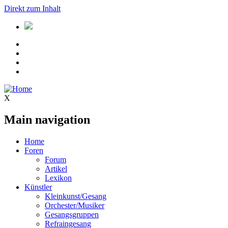
Direkt zum Inhalt
X
Main navigation
Home
Foren
Forum
Artikel
Lexikon
Künstler
Kleinkunst/Gesang
Orchester/Musiker
Gesangsgruppen
Refraingesang