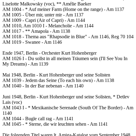
Liselotte Malkowsky (voc), ** Amélie Baeker
AM 1004 - * Auf meiner Farm (Home on the range) - Am 1137
AM 1005 - Über mir, unter mir - Am 1137
AM 1009 - Capri (Air of Capri) - Am 1144
AM 1010, Am 1010 I - Melancholie - Am 1144
AM 1017 - ** Amapola - Am 1138
AM 1018 - Thema aus "Rhapsodie in Blue" - Am 1146, Reg 70 104
AM 1019 - Swanee - Am 1146
Ende 1947, Berlin - Orchester Kurt Hohenberger
AM 1026 I - Du sollst in all meinen Träumen sein (I'll See You In
My Dreams) - Am 1139
Mai 1948, Berlin - Kurt Hohenberger und seine Solisten
AM 1039 - Jedem das Seine (To each his own) - Am 1138
AM 1040 - In der Bar nebenan - Am 1140
Juni 1948, Berlin - Kurt Hohenberger und seine Solisten, * Detlev
Lais (voc)
AM 1043 I - * Mexikanische Serenade (South Of The Border) - Am
1140
AM 1044 - Bugle call rag - Am 1141
AM 1045 - * Sterne, die wir leuchten sehen - Am 1141
Die folgenden Titel waren lt. Amiga-Katalog vom September 1948