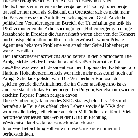
Die sehr erfolgreichen Auftritte des Orchesters im Ostteil
Deutschlands erinnerten an die vergangene Epoche,Hohenberger
trat später nur noch als Solist auf, ein Orchester gab es nicht mehr
die Kosten sowie die Auftritte verschlangen viel Geld. Auch die
politischen Veränderungen im Bereich der Unterhaltungsmusik bis
1960 veränderten die Arbeitsbedingungen,Hohenberger gab einige
Jazzabende in Dresden die Ausverkauft waren,aber von der Konzert
und Gastspieldirektion politisch nicht erwünscht waren.Private
Agenturen bekamen Probleme von staatlicher Seite,Hohenberger
war zu westlich.
Der Tanzorchesternachwuchs stand bereits in den Startlöchern.Die
Amiga siebte bei der Umstellung auf das 45er Format kräftig
aus.Alles was westlich dekadent erschien flog aus den Katalogen,ob
Hartung,Hohenberger,Henkels wer nicht mehr passte,und noch auf
Amiga Schellack gelistet war .Die Westberliner Radiosender
spielten gerade die Aufnahmen die im Osten rausflogen,so ist es
auch verständlich das Hohenberger bei Polydor,Bertelsmann,wieder
erschien,Reprise Platten zeugen davon.
Diese Säuberungsaktionen des SED-Staates,liefen bis 1963 und
betrafen alle Teile des offentlichen Lebens sowie die NVA dort
wurden alle Kriegsteilnehmer aus dem Millitärdienst entfernt. Viele
betroffene verließen das Gebiet der DDR in Richtung
Westdeutschland so lange es noch möglich war.
In unsere Betrachtung sollten wir diese Umstände immer mit
berücksichtigen.