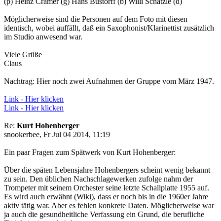
(p) Heinz Cramer (g) Hans Bustorff (b) Willi Schätzle (d)
Möglicherweise sind die Personen auf dem Foto mit diesen
identisch, wobei auffällt, daß ein Saxophonist/Klarinettist zusätzlich
im Studio anwesend war.
Viele Grüße
Claus
Nachtrag: Hier noch zwei Aufnahmen der Gruppe vom März 1947.
Link - Hier klicken
Link - Hier klicken
Re:
Kurt Hohenberger
snookerbee, Fr Jul 04 2014, 11:19
Ein paar Fragen zum Spätwerk von Kurt Hohenberger:
Über die späten Lebensjahre Hohenbergers scheint wenig bekannt
zu sein. Den üblichen Nachschlagewerken zufolge nahm der
Trompeter mit seinem Orchester seine letzte Schallplatte 1955 auf.
Es wird auch erwähnt (Wiki), dass er noch bis in die 1960er Jahre
aktiv tätig war. Aber es fehlen konkrete Daten. Möglicherweise war
ja auch die gesundheitliche Verfassung ein Grund, die berufliche