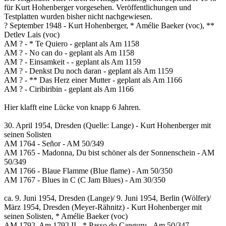
für Kurt Hohenberger vorgesehen. Veröffentlichungen und
Testplatten wurden bisher nicht nachgewiesen.
? September 1948 - Kurt Hohenberger, * Amélie Baeker (voc), **
Detlev Lais (voc)
AM ? - * Te Quiero - geplant als Am 1158
AM ? - No can do - geplant als Am 1158
AM ? - Einsamkeit - - geplant als Am 1159
AM ? - Denkst Du noch daran - geplant als Am 1159
AM ? - ** Das Herz einer Mutter - geplant als Am 1166
AM ? - Ciribiribin - geplant als Am 1166
Hier klafft eine Lücke von knapp 6 Jahren.
30. April 1954, Dresden (Quelle: Lange) - Kurt Hohenberger mit
seinen Solisten
AM 1764 - Señor - AM 50/349
AM 1765 - Madonna, Du bist schöner als der Sonnenschein - AM
50/349
AM 1766 - Blaue Flamme (Blue flame) - Am 50/350
AM 1767 - Blues in C (C Jam Blues) - Am 30/350
ca. 9. Juni 1954, Dresden (Lange)/ 9. Juni 1954, Berlin (Wölfer)/
März 1954, Dresden (Meyer-Rähnitz) - Kurt Hohenberger mit
seinen Solisten, * Amélie Baeker (voc)
AM 1792, Am 1792 II - * Passo do Canguru - Am 50/347