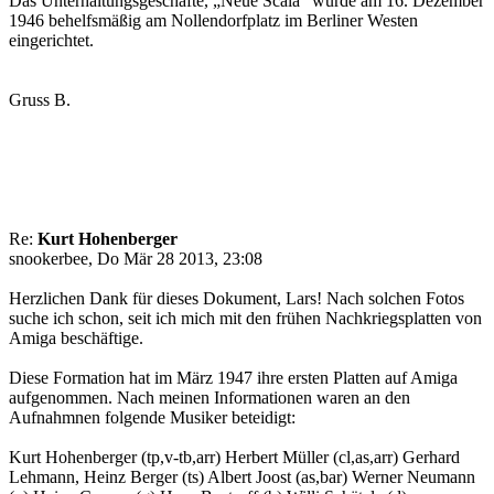
Das Unterhaltungsgeschäfte, „Neue Scala“ wurde am 16. Dezember
1946 behelfsmäßig am Nollendorfplatz im Berliner Westen
eingerichtet.
Gruss B.
Re:
Kurt Hohenberger
snookerbee, Do Mär 28 2013, 23:08
Herzlichen Dank für dieses Dokument, Lars! Nach solchen Fotos
suche ich schon, seit ich mich mit den frühen Nachkriegsplatten von
Amiga beschäftige.
Diese Formation hat im März 1947 ihre ersten Platten auf Amiga
aufgenommen. Nach meinen Informationen waren an den
Aufnahmnen folgende Musiker beteidigt:
Kurt Hohenberger (tp,v-tb,arr) Herbert Müller (cl,as,arr) Gerhard
Lehmann, Heinz Berger (ts) Albert Joost (as,bar) Werner Neumann