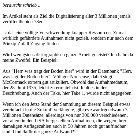
berauscht schrieb
...
Im Artikel steht als Ziel die Digitalisierung aller 3 Millionen jemals
veröffentlichten 78er.
ist das eine völlige Verschwendung knapper Ressourcen. Zumal
wirklich gefährdete Aufnahmen nicht gezielt, sondern nur nach dem
Prinzip Zufall Zugang finden.
Wird wenigstens diskographisch ganze Arbeit geleistet? Ich habe da
meine Zweifel. Ein Beispiel:
Aus "Herr, was trägt der Boden hier" wird in der Datenbank "Herr,
was tagt der Boden hier". Völliger Nonsense, dabei singt
McCormack extrem gut artikuliert. Obwohl das Aufnahmedatum,
der 28. Juni 1935, leicht zu ermitteln ist, fehlt es in der
Beschreibung. Auch der Take, hier Take 1, wurde nicht angegeben.
Wenn ich den Jetzt-Stand der Sammlung an diesem Beispiel etwas
vereinfacht in die Zukunft verlängere, gibt es zwar irgendwann 3
Millionen Datensätze, allerdings von nur 300.000 verschiedenen,
vor allem in den USA hergestellten Aufnahmen, die wegen ihrer
damaligen Auflagezahlen auch in 50 Jahren noch gut auffindbar
sind. Und dafür der ganze Aufwand?!