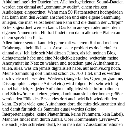
Abkömmlinge) der Dateien her. Alle hochgeladenen Sound-Dateien
werden erst einmal auf „community audio“, einem riesigen
Audiolager, eingeordnet. Wenn man 50 Platten(seiten) hochgeladen
hat, kann man den Admin anschreiben und eine eigene Sammlung
anlegen, die man selbst benennen kann und die dannin der „78rpm“-
Ecke zugeordnet werden kann. Das kann anonym oder unter dem
eigenen Namen sein. Hinfort findet man dann alle seine Platten an
einem speziellen Platz.
Allen Interessenten kann ich gerne mit weiterem Rat und meinen
Erfahrungen behilflich sein. Ansonsten: probiert es doch einfach
einmal aus! Ich lade seit Mai diesen Jahres, als ich meinen Blog
dichtgemacht habe und eine Möglichkeit suchte, weiterhin meine
Anonymität im Netz zu wahren und trotzdem gute Aufnahmen zu
teilen, alles, was ich jemals digitalisiert habe, auf archive.org hoch.
Meine Sammlung dort umfasst schon ca. 700 Titel, und es werden
noch viele mehr werden. Weiteres (Sängerbilder, Opernprogramme,
Diskographien, eigene Artikel etc.) wird folgen. Für sehr wichtig
dabei halte ich, zu jeder Aufnahme möglichst viele Informationen
und Stichwörter mit einzugeben, damit man sie in der immer größer
werdenden Fülle des Bestandes dort auch wirklich wiederfinden
kann. Es gibt viele gute Aufnahmen dort, die mies dokumentiert sind
und damit für mich als Sammler quasi wertlos (keine
Interpretenangabe, keine Plattenfirma, keine Nummern, kein Label).
Manches findet man durch Zufall. Über Kommentare („reviews“,
die auch jeder schreiben darf), kann man dann Zusatzinformationen