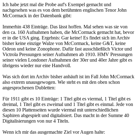
Ich habe jetzt mal die Probe auf's Exempel gemacht und
nachgesehen was es von dem berühmten englischen Tenor John
McCormack in der Datenbank gibt:
Immerhin 438 Einträge. Das lässt hoffen. Mal sehen was sie von
den ca. 160 Aufnahmen haben, die McCormack gemacht hat, bevor
er in die USA ging. Ergebnis: Gar keine! Es findet sich im Archiv
bisher keine einzige Walze von McCormack, keine G&T, keine
Odeon und keine Zonophone. Dafür fast ausschließlich Victor und
Victrola Pressungen seiner Aufnahmen ab 1910. HMV Pressungen
seiner vielen Londoner Aufnahmen der 30er und 40er Jahre gibt es
übrigens wieder nur eine Handvoll.
Was sich dort im Archiv bisher anhäuft ist im Fall John McCormack
also extrem unausgewogen. Wie steht es mit den oben schon
angesprochenen Dubletten:
Für 1911 gibt es 10 Einträge: 1 Titel gibt es viermal, 1 Titel gibt es
dreimal, 1 Titel gibt es zweimal und 1 Titel gibt es einmal. Jede von
diesen 10 Plattenseiten wurde viermal mit unterschiedlichen
Saphiren abgespielt und digitalisiert. Das macht in der Summe 40
Digitalisierungen von nur 4 Titeln.
Wenn ich mir das ausgemachte Ziel vor Augen halte: