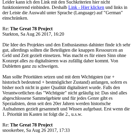
Leider kann ich den Link mit den Suchkriterien hier nicht
funktionierend einbinden. Deshalb
Link - Hier klicken
und links in
der Leiste die Auswahl unter Sprache (Language) auf "German"
einschränken.
Re:
The Great 78 Project
Starkton, Sa Aug 26 2017, 16:20
Die Idee des Projektes und den Enthusiasmus dahinter finde ich sehr
gut, allerdings sollten die Beteiligten die knappen Ressourcen an
Geld und Zeit gezielt einsetzen. Was macht es für einen Sinn ohne
Konzept alles zu digitalisieren was zufällig daher kommt. Von
Dubletten ganz zu schweigen.
Man sollte Prioritäten setzen und mit dem Wichtigsten (rar +
historisch bedeutend + bestmöglicher Zustand) anfangen, sofern es
bisher noch nicht in guter Qualität digitalisiert wurde. Falls den
Verantwortlichen das "Wichtigste" nicht geläufig ist: Das sind alles
abgeschlossene Sammelgebiete und für jedes Genre gibt es
Spezialisten, denn seit den 20er Jahren werden historische
Aufnahmen gezielt gesammelt und Wissen aufgebaut. Erst wenn die
1. Priorität im Kasten ist folgt die 2., u.s.w.
Re:
The Great 78 Project
snookerbee, Sa Aug 26 2017, 17:33