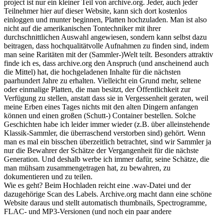
project ist nur ein kleiner Teil von archive.org. Jeder, auch jeder
Teilnehmer hier auf dieser Website, kann sich dort kostenlos
einloggen und munter beginnen, Platten hochzuladen. Man ist also
nicht auf die amerikanischen Tontechniker mit ihrer
durchschnittlichen Auswahl angewiesen, sondern kann selbst dazu
beitragen, dass hochqualitätvolle Aufnahmen zu finden sind, indem
man seine Raritäten mit der (Sammler-)Welt teilt. Besonders attraktiv
finde ich es, dass archive.org den Anspruch (und anscheinend auch
die Mittel) hat, die hochgeladenen Inhalte für die nächsten
paarhundert Jahre zu erhalten. Vielleicht ein Grund mehr, seltene
oder einmalige Platten, die man besitzt, der Öffentlichkeit zur
Verfügung zu stellen, anstatt dass sie in Vergessenheit geraten, weil
meine Erben eines Tages nichts mit den alten Dingern anfangen
können und einen großen (Schutt-) Container bestellen. Solche
Geschichten habe ich leider immer wieder (z.B. über alleinstehende
Klassik-Sammler, die überraschend verstorben sind) gehört. Wenn
man es mal ein bisschen überzeitlich betrachtet, sind wir Sammler ja
nur die Bewahrer der Schätze der Vergangenheit für die nächste
Generation. Und deshalb werbe ich immer dafür, seine Schätze, die
man mühsam zusammengetragen hat, zu bewahren, zu
dokumentieren und zu teilen.
Wie es geht? Beim Hochladen reicht eine .wav-Datei und der
dazugehörige Scan des Labels. Archive.org macht dann eine schöne
Website daraus und stellt automatisch thumbnails, Spectrogramme,
FLAC- und MP3-Versionen (und noch ein paar andere