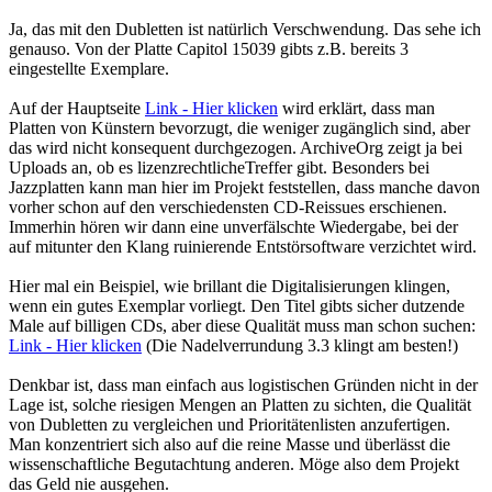
Ja, das mit den Dubletten ist natürlich Verschwendung. Das sehe ich
genauso. Von der Platte Capitol 15039 gibts z.B. bereits 3
eingestellte Exemplare.
Auf der Hauptseite
Link - Hier klicken
wird erklärt, dass man
Platten von Künstern bevorzugt, die weniger zugänglich sind, aber
das wird nicht konsequent durchgezogen. ArchiveOrg zeigt ja bei
Uploads an, ob es lizenzrechtlicheTreffer gibt. Besonders bei
Jazzplatten kann man hier im Projekt feststellen, dass manche davon
vorher schon auf den verschiedensten CD-Reissues erschienen.
Immerhin hören wir dann eine unverfälschte Wiedergabe, bei der
auf mitunter den Klang ruinierende Entstörsoftware verzichtet wird.
Hier mal ein Beispiel, wie brillant die Digitalisierungen klingen,
wenn ein gutes Exemplar vorliegt. Den Titel gibts sicher dutzende
Male auf billigen CDs, aber diese Qualität muss man schon suchen:
Link - Hier klicken
(Die Nadelverrundung 3.3 klingt am besten!)
Denkbar ist, dass man einfach aus logistischen Gründen nicht in der
Lage ist, solche riesigen Mengen an Platten zu sichten, die Qualität
von Dubletten zu vergleichen und Prioritätenlisten anzufertigen.
Man konzentriert sich also auf die reine Masse und überlässt die
wissenschaftliche Begutachtung anderen. Möge also dem Projekt
das Geld nie ausgehen.