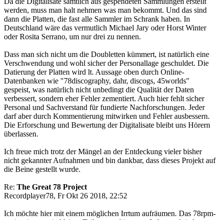
Da die Digitalisate sämtlich aus gespendeten Sammlungen erstellt
werden, muss man halt nehmen was man bekommt. Und das sind
dann die Platten, die fast alle Sammler im Schrank haben. In
Deutschland wäre das vermutlich Michael Jary oder Horst Winter
oder Rosita Serrano, um nur drei zu nennen.
Dass man sich nicht um die Doubletten kümmert, ist natürlich eine
Verschwendung und wohl sicher der Personallage geschuldet. Die
Datierung der Platten wird lt. Aussage oben durch Online-
Datenbanken wie "78discography, dahr, discogs, 45worlds"
gespeist, was natürlich nicht unbedingt die Qualität der Daten
verbessert, sondern eher Fehler zementiert. Auch hier fehlt sicher
Personal und Sachverstand für fundierte Nachforschungen. Jeder
darf aber durch Kommentierung mitwirken und Fehler ausbessern.
Die Erforschung und Bewertung der Digitalisate bleibt uns Hörern
überlassen.
Ich freue mich trotz der Mängel an der Entdeckung vieler bisher
nicht gekannter Aufnahmen und bin dankbar, dass dieses Projekt auf
die Beine gestellt wurde.
Re:
The Great 78 Project
Recordplayer78, Fr Okt 26 2018, 22:52
Ich möchte hier mit einem möglichen Irrtum aufräumen. Das 78rpm-