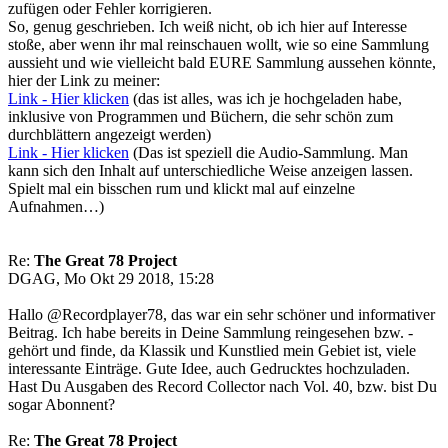
zufügen oder Fehler korrigieren.
So, genug geschrieben. Ich weiß nicht, ob ich hier auf Interesse
stoße, aber wenn ihr mal reinschauen wollt, wie so eine Sammlung
aussieht und wie vielleicht bald EURE Sammlung aussehen könnte,
hier der Link zu meiner:
Link - Hier klicken
(das ist alles, was ich je hochgeladen habe,
inklusive von Programmen und Büchern, die sehr schön zum
durchblättern angezeigt werden)
Link - Hier klicken
(Das ist speziell die Audio-Sammlung. Man
kann sich den Inhalt auf unterschiedliche Weise anzeigen lassen.
Spielt mal ein bisschen rum und klickt mal auf einzelne
Aufnahmen…)
Re:
The Great 78 Project
DGAG, Mo Okt 29 2018, 15:28
Hallo @Recordplayer78, das war ein sehr schöner und informativer
Beitrag. Ich habe bereits in Deine Sammlung reingesehen bzw. -
gehört und finde, da Klassik und Kunstlied mein Gebiet ist, viele
interessante Einträge. Gute Idee, auch Gedrucktes hochzuladen.
Hast Du Ausgaben des Record Collector nach Vol. 40, bzw. bist Du
sogar Abonnent?
Re:
The Great 78 Project