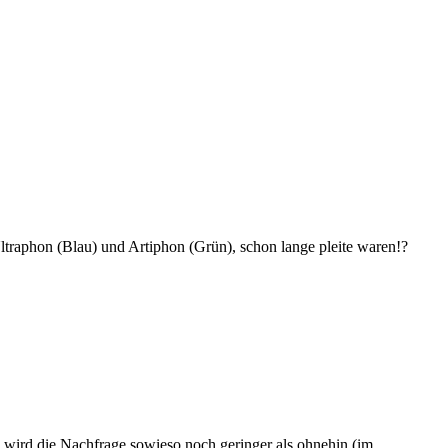
ltraphon (Blau) und Artiphon (Grün), schon lange pleite waren!?
e wird die Nachfrage sowieso noch geringer als ohnehin (im