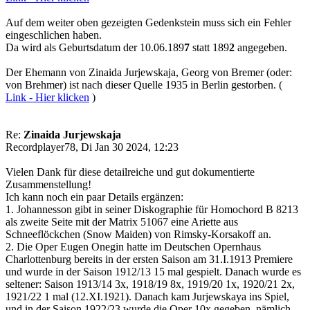
Auf dem weiter oben gezeigten Gedenkstein muss sich ein Fehler
eingeschlichen haben.
Da wird als Geburtsdatum der 10.06.189
7
statt 189
2
angegeben.
Der Ehemann von Zinaida Jurjewskaja, Georg von Bremer (oder:
von Brehmer) ist nach dieser Quelle 1935 in Berlin gestorben. (
Link - Hier klicken
)
Re:
Zinaida Jurjewskaja
Recordplayer78, Di Jan 30 2024, 12:23
Vielen Dank für diese detailreiche und gut dokumentierte
Zusammenstellung!
Ich kann noch ein paar Details ergänzen:
1. Johannesson gibt in seiner Diskographie für Homochord B 8213
als zweite Seite mit der Matrix 51067 eine Ariette aus
Schneeflöckchen (Snow Maiden) von Rimsky-Korsakoff an.
2. Die Oper Eugen Onegin hatte im Deutschen Opernhaus
Charlottenburg bereits in der ersten Saison am 31.I.1913 Premiere
und wurde in der Saison 1912/13 15 mal gespielt. Danach wurde es
seltener: Saison 1913/14 3x, 1918/19 8x, 1919/20 1x, 1920/21 2x,
1921/22 1 mal (12.XI.1921). Danach kam Jurjewskaya ins Spiel,
und in der Saison 1922/23 wurde die Oper 10x gegeben, nämlich