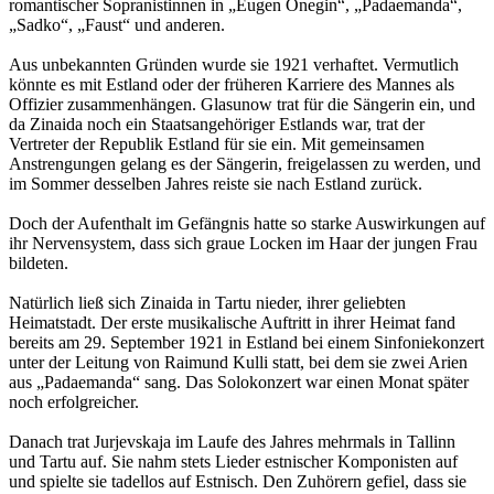
romantischer Sopranistinnen in „Eugen Onegin“, „Padaemanda“,
„Sadko“, „Faust“ und anderen.
Aus unbekannten Gründen wurde sie 1921 verhaftet. Vermutlich
könnte es mit Estland oder der früheren Karriere des Mannes als
Offizier zusammenhängen. Glasunow trat für die Sängerin ein, und
da Zinaida noch ein Staatsangehöriger Estlands war, trat der
Vertreter der Republik Estland für sie ein. Mit gemeinsamen
Anstrengungen gelang es der Sängerin, freigelassen zu werden, und
im Sommer desselben Jahres reiste sie nach Estland zurück.
Doch der Aufenthalt im Gefängnis hatte so starke Auswirkungen auf
ihr Nervensystem, dass sich graue Locken im Haar der jungen Frau
bildeten.
Natürlich ließ sich Zinaida in Tartu nieder, ihrer geliebten
Heimatstadt. Der erste musikalische Auftritt in ihrer Heimat fand
bereits am 29. September 1921 in Estland bei einem Sinfoniekonzert
unter der Leitung von Raimund Kulli statt, bei dem sie zwei Arien
aus „Padaemanda“ sang. Das Solokonzert war einen Monat später
noch erfolgreicher.
Danach trat Jurjevskaja im Laufe des Jahres mehrmals in Tallinn
und Tartu auf. Sie nahm stets Lieder estnischer Komponisten auf
und spielte sie tadellos auf Estnisch. Den Zuhörern gefiel, dass sie