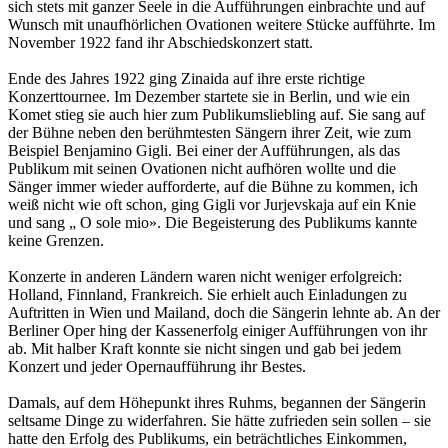
sich stets mit ganzer Seele in die Aufführungen einbrachte und auf
Wunsch mit unaufhörlichen Ovationen weitere Stücke aufführte. Im
November 1922 fand ihr Abschiedskonzert statt.
Ende des Jahres 1922 ging Zinaida auf ihre erste richtige
Konzerttournee. Im Dezember startete sie in Berlin, und wie ein
Komet stieg sie auch hier zum Publikumsliebling auf. Sie sang auf
der Bühne neben den berühmtesten Sängern ihrer Zeit, wie zum
Beispiel Benjamino Gigli. Bei einer der Aufführungen, als das
Publikum mit seinen Ovationen nicht aufhören wollte und die
Sänger immer wieder aufforderte, auf die Bühne zu kommen, ich
weiß nicht wie oft schon, ging Gigli vor Jurjevskaja auf ein Knie
und sang „ O sole mio». Die Begeisterung des Publikums kannte
keine Grenzen.
Konzerte in anderen Ländern waren nicht weniger erfolgreich:
Holland, Finnland, Frankreich. Sie erhielt auch Einladungen zu
Auftritten in Wien und Mailand, doch die Sängerin lehnte ab. An der
Berliner Oper hing der Kassenerfolg einiger Aufführungen von ihr
ab. Mit halber Kraft konnte sie nicht singen und gab bei jedem
Konzert und jeder Opernaufführung ihr Bestes.
Damals, auf dem Höhepunkt ihres Ruhms, begannen der Sängerin
seltsame Dinge zu widerfahren. Sie hätte zufrieden sein sollen – sie
hatte den Erfolg des Publikums, ein beträchtliches Einkommen,