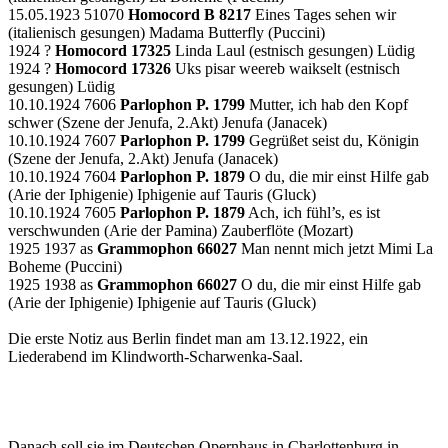
15.05.1923 51070
Homocord B 8217
Eines Tages sehen wir
(italienisch gesungen) Madama Butterfly (Puccini)
1924 ?
Homocord 17325
Linda Laul (estnisch gesungen) Lüdig
1924 ?
Homocord 17326
Uks pisar weereb waikselt (estnisch
gesungen) Lüdig
10.10.1924 7606
Parlophon P. 1799
Mutter, ich hab den Kopf
schwer (Szene der Jenufa, 2.Akt) Jenufa (Janacek)
10.10.1924 7607
Parlophon P. 1799
Gegrüßet seist du, Königin
(Szene der Jenufa, 2.Akt) Jenufa (Janacek)
10.10.1924 7604
Parlophon P. 1879
O du, die mir einst Hilfe gab
(Arie der Iphigenie) Iphigenie auf Tauris (Gluck)
10.10.1924 7605
Parlophon P. 1879
Ach, ich fühl’s, es ist
verschwunden (Arie der Pamina) Zauberflöte (Mozart)
1925 1937 as
Grammophon 66027
Man nennt mich jetzt Mimi La
Boheme (Puccini)
1925 1938 as
Grammophon 66027
O du, die mir einst Hilfe gab
(Arie der Iphigenie) Iphigenie auf Tauris (Gluck)
Die erste Notiz aus Berlin findet man am 13.12.1922, ein
Liederabend im Klindworth-Scharwenka-Saal.
Danach soll sie im Deutschen Opernhaus in Charlottenburg in