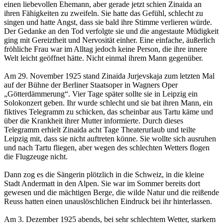
einen liebevollen Ehemann, aber gerade jetzt schien Zinaida an
ihren Fähigkeiten zu zweifeln. Sie hatte das Gefühl, schlecht zu
singen und hatte Angst, dass sie bald ihre Stimme verlieren würde.
Der Gedanke an den Tod verfolgte sie und die angestaute Müdigkeit
ging mit Gereiztheit und Nervosität einher. Eine einfache, äußerlich
fröhliche Frau war im Alltag jedoch keine Person, die ihre innere
Welt leicht geöffnet hätte. Nicht einmal ihrem Mann gegenüber.
Am 29. November 1925 stand Zinaida Jurjevskaja zum letzten Mal
auf der Bühne der Berliner Staatsoper in Wagners Oper
„Götterdämmerung“. Vier Tage später sollte sie in Leipzig ein
Solokonzert geben. Ihr wurde schlecht und sie bat ihren Mann, ein
fiktives Telegramm zu schicken, das scheinbar aus Tartu käme und
über die Krankheit ihrer Mutter informierte. Durch dieses
Telegramm erhielt Zinaida acht Tage Theaterurlaub und teilte
Leipzig mit, dass sie nicht auftreten könne. Sie wollte sich ausruhen
und nach Tartu fliegen, aber wegen des schlechten Wetters flogen
die Flugzeuge nicht.
Dann zog es die Sängerin plötzlich in die Schweiz, in die kleine
Stadt Andermatt in den Alpen. Sie war im Sommer bereits dort
gewesen und die mächtigen Berge, die wilde Natur und die reißende
Reuss hatten einen unauslöschlichen Eindruck bei ihr hinterlassen.
Am 3. Dezember 1925 abends, bei sehr schlechtem Wetter, starkem