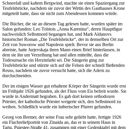
Schneefall und kaltem Bergwind, machte sie einen Spaziergang zur
Teufelsbrücke, nachdem sie zuvor der Wirtin des Gasthauses Krone
mitgeteilt hatte, dass sie nicht zum Abendessen kommen würde.
Die Bücher, die sie an diesem Tag gelesen hatte, wurden später im
Salon gefunden: Leo Tolstois „Anna Karenina“, deren Hauptfigur
nachweislich Selbstmord begangen hat, und Mark Aldanovs
historischer Roman „Die Teufelsbrücke“, der in demselben Ort zur
Zeit von Suworow und Napoleon spielt. Bevor sie aus Berlin
abreiste, hatte Jurjevskaja ihren Mann einen Brief hinterlassen, in
dem sie ihn um Verzeihung bat und allen mitteilte, dass die
Todesursache ein Herzinfarkt sei. Die Sängerin ging zur
Teufelsbrücke und stürzte sich auf die Felsen der schnell fließenden
Reuss, nachdem sie zuvor versucht hatte, sich die Adern zu
durchschneiden.
Der im eisigen Wasser gut erhaltene Körper der Sängerin wurde erst
im Frühjahr 1926 gefunden, als der Fluss vom Eis befreit wurde. Sie
wurde in Andermatt begraben. Es gab dort keinen orthodoxen
Priester, der katholische Priester weigerte sich, den Selbstmord zu
weihen. Schließlich wurde ein lutherischer Pfarrer gefunden.
Georg von Bremer, der seine Frau sehr geliebt hatte, fertigte 1926
ein Flachreliefporträt von Zinaida an, das er in seinem Haus in
Tartu, Puiestee-Straße 41, zusammen mit einer Gedenktafel mit dem