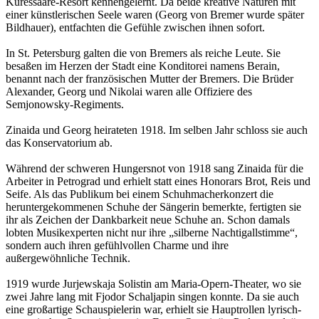
Kuressaare-Resort kennengelernt. Da beide kreative Naturen mit
einer künstlerischen Seele waren (Georg von Bremer wurde später
Bildhauer), entfachten die Gefühle zwischen ihnen sofort.
In St. Petersburg galten die von Bremers als reiche Leute. Sie
besaßen im Herzen der Stadt eine Konditorei namens Berain,
benannt nach der französischen Mutter der Bremers. Die Brüder
Alexander, Georg und Nikolai waren alle Offiziere des
Semjonowsky-Regiments.
Zinaida und Georg heirateten 1918. Im selben Jahr schloss sie auch
das Konservatorium ab.
Während der schweren Hungersnot von 1918 sang Zinaida für die
Arbeiter in Petrograd und erhielt statt eines Honorars Brot, Reis und
Seife. Als das Publikum bei einem Schuhmacherkonzert die
heruntergekommenen Schuhe der Sängerin bemerkte, fertigten sie
ihr als Zeichen der Dankbarkeit neue Schuhe an. Schon damals
lobten Musikexperten nicht nur ihre „silberne Nachtigallstimme“,
sondern auch ihren gefühlvollen Charme und ihre
außergewöhnliche Technik.
1919 wurde Jurjewskaja Solistin am Maria-Opern-Theater, wo sie
zwei Jahre lang mit Fjodor Schaljapin singen konnte. Da sie auch
eine großartige Schauspielerin war, erhielt sie Hauptrollen lyrisch-