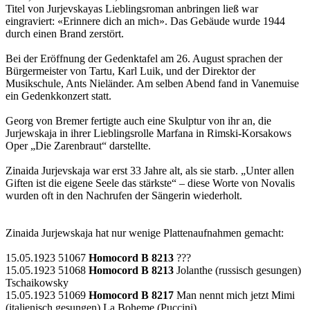
Titel von Jurjevskayas Lieblingsroman anbringen ließ war
eingraviert: «Erinnere dich an mich». Das Gebäude wurde 1944
durch einen Brand zerstört.
Bei der Eröffnung der Gedenktafel am 26. August sprachen der
Bürgermeister von Tartu, Karl Luik, und der Direktor der
Musikschule, Ants Nieländer. Am selben Abend fand in Vanemuise
ein Gedenkkonzert statt.
Georg von Bremer fertigte auch eine Skulptur von ihr an, die
Jurjewskaja in ihrer Lieblingsrolle Marfana in Rimski-Korsakows
Oper „Die Zarenbraut“ darstellte.
Zinaida Jurjevskaja war erst 33 Jahre alt, als sie starb. „Unter allen
Giften ist die eigene Seele das stärkste“ – diese Worte von Novalis
wurden oft in den Nachrufen der Sängerin wiederholt.
Zinaida Jurjewskaja hat nur wenige Plattenaufnahmen gemacht:
15.05.1923 51067
Homocord B 8213
???
15.05.1923 51068
Homocord B 8213
Jolanthe (russisch gesungen)
Tschaikowsky
15.05.1923 51069
Homocord B 8217
Man nennt mich jetzt Mimi
(italienisch gesungen) La Boheme (Puccini)