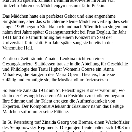
Klavier zu spielen. Zinaida Lenkina absolvierte im Alter von
fünfzehn Jahren das Mädchengymnasium Tartu Puškin.
Das Mädchen hatte ein perfektes Gehör und eine angenehme
Singstimme, aber das schüchterne kleine Mädchen verbarg dies sehr
lange. 1908 begann Zinaida nach und nach öffentlich zu singen und
nahm drei Jahre später Gesangsunterricht bei Frau Deglau. Im Jahr
1911 fand die Uraufführung bei einem Konzert im Saal der
Universität Tartu statt. Ein Jahr später sang sie bereits in der
Vanemuise Hall.
Zu dieser Zeit träumte Zinaida Lenkina nicht von einer
Gesangskarriere. Stattdessen trat sie in die Abteilung für Geschichte
und Philologie des Tartu Higher Women's Course ein. Anna
Mihailova, die Sängerin des Maria-Opern-Theaters, hörte sie
zufällig und ermutigte sie, ihr Musikstudium fortzusetzen.
So landete Zinaida 1912 am St. Petersburger Konservatorium, wo
sie in der Gesangsklasse von Alma Foströhm zu studieren begann.
Ihre Stimme und ihr Talent erregten die Aufmerksamkeit von
Experten. Der Komponist Aleksandr Glazunov nahm das fleißige
Mädchen sofort unter seine Fittiche.
In St. Petersburg traf Zinaida Georg von Bremer, einen Wachoffizier
des Semjonowsky-Regiments. Die jungen Leute hatten sich 1908 im