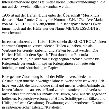
Interessanterweise gibt es teilweise kleine Detailveränderungen, die
nur auf den zweiten Blick erkennbar werden:
1936 ist auf der Harfen-Hülle unter der Überschrift "Musik fürs
deutsche Haus" unter Gesang die Nummer E.H. 173: "Ave Maria"
von MENDELSSOHN aufgeführt. Ein Jahr später steht es zwar
immer noch auf der Hülle, nur der Name MENDELSSOHN ist
verschwunden!
Im ersten Jahrzent von 1926 - 1936 schein die ELECTROLA einen
enormen Output an verschiedenen Hüllen zu haben, die als
Werbung für Geräte, Zubehör und Platten benutzt werden. Die
Harfen-Hülle mit dem Speuch "Erst durch den Electrola
Plattenspieler...", die kurz vor Kriegsbeginn erschien, wurde bis
Kriegsende verwendet, in späten Kriegsjahren auf heute sehr
brüchigem und säurehaltigem Papier.
Eine genaue Zuordnung ist bei der Fülle an verschiedenen
Gestaltungen innerhalb weniger Jahre teilweise sehr schwierig. Ich
habe versucht, die Chronologie an Hand meiner vielen Ankäufe der
letzten Jahrzehnte aus erster Hand zu rekonstruieren und verlasse
mich dabei auf Platten als Inhalte der Hüllen, bzw. auf die gegebnen
Indiezien: Repertoirewerbung auf Hülle, Schrifttype auf Etikett und
Hülle, grafische Gestaltung, Erwähnung von beworbenen Geräten
in zeitgenössischer Literatur/Katalogen.