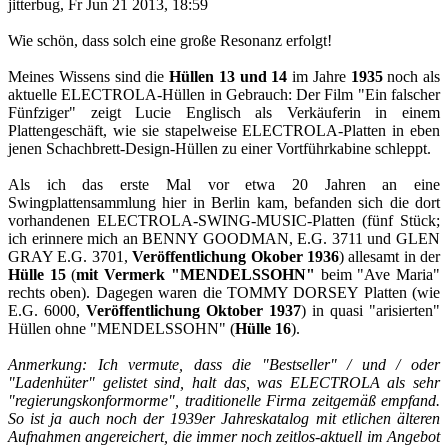
jitterbug, Fr Jun 21 2013, 18:59
Wie schön, dass solch eine große Resonanz erfolgt!
Meines Wissens sind die
Hüllen 13 und 14
im Jahre
1935
noch als
aktuelle ELECTROLA-Hüllen in Gebrauch: Der Film "Ein falscher
Fünfziger" zeigt Lucie Englisch als Verkäuferin in einem
Plattengeschäft, wie sie stapelweise ELECTROLA-Platten in eben
jenen Schachbrett-Design-Hüllen zu einer Vortführkabine schleppt.
Als ich das erste Mal vor etwa 20 Jahren an eine
Swingplattensammlung hier in Berlin kam, befanden sich die dort
vorhandenen ELECTROLA-SWING-MUSIC-Platten (fünf Stück;
ich erinnere mich an BENNY GOODMAN, E.G. 3711 und GLEN
GRAY E.G. 3701,
Veröffentlichung Okober 1936
) allesamt in der
Hülle 15
(
mit Vermerk "MENDELSSOHN"
beim "Ave Maria"
rechts oben). Dagegen waren die TOMMY DORSEY Platten (wie
E.G. 6000,
Veröffentlichung Oktober 1937
) in quasi "arisierten"
Hüllen ohne "MENDELSSOHN" (
Hülle 16
).
Anmerkung: Ich vermute, dass die "Bestseller" / und / oder
"Ladenhüter" gelistet sind, halt das, was ELECTROLA als sehr
"regierungskonformorme", traditionelle Firma zeitgemäß empfand.
So ist ja auch noch der 1939er Jahreskatalog mit etlichen älteren
Aufnahmen angereichert, die immer noch zeitlos-aktuell im Angebot