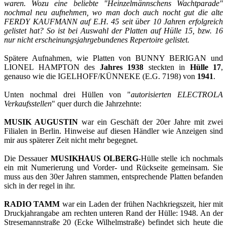
waren. Wozu eine beliebte "Heinzelmännschens Wachtparade"
nochmal neu aufnehmen, wo man doch auch nocht gut die alte
FERDY KAUFMANN auf E.H. 45 seit über 10 Jahren erfolgreich
gelistet hat? So ist bei Auswahl der Platten auf Hülle 15, bzw. 16
nur nicht erscheinungsjahrgebundenes Repertoire gelistet.
Spätere Aufnahmen, wie Platten von BUNNY BERIGAN und
LIONEL HAMPTON des
Jahres 1938
steckten in
Hülle 17
,
genauso wie die IGELHOFF/KÜNNEKE (E.G. 7198) von
1941
.
Unten nochmal drei Hüllen von "
autorisierten ELECTROLA
Verkaufsstellen
" quer durch die Jahrzehnte:
MUSIK AUGUSTIN
war ein Geschäft der 20er Jahre mit zwei
Filialen in Berlin. Hinweise auf diesen Händler wie Anzeigen sind
mir aus späterer Zeit nicht mehr begegnet.
Die Dessauer
MUSIKHAUS OLBERG
-Hülle stelle ich nochmals
ein mit Numerierung und Vorder- und Rückseite gemeinsam. Sie
muss aus den 30er Jahren stammen, entsprechende Platten befanden
sich in der regel in ihr.
RADIO TAMM
war ein Laden der frühen Nachkriegszeit, hier mit
Druckjahrangabe am rechten unteren Rand der Hülle: 1948. An der
Stresemannstraße 20 (Ecke Wilhelmstraße) befindet sich heute die