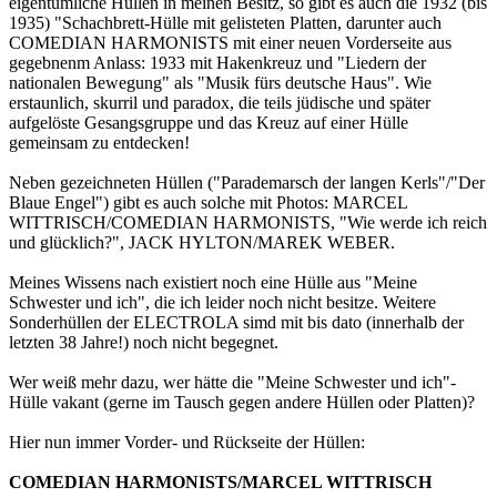
eigentümliche Hüllen in meinen Besitz, so gibt es auch die 1932 (bis
1935) "Schachbrett-Hülle mit gelisteten Platten, darunter auch
COMEDIAN HARMONISTS mit einer neuen Vorderseite aus
gegebnenm Anlass: 1933 mit Hakenkreuz und "Liedern der
nationalen Bewegung" als "Musik fürs deutsche Haus". Wie
erstaunlich, skurril und paradox, die teils jüdische und später
aufgelöste Gesangsgruppe und das Kreuz auf einer Hülle
gemeinsam zu entdecken!
Neben gezeichneten Hüllen ("Parademarsch der langen Kerls"/"Der
Blaue Engel") gibt es auch solche mit Photos: MARCEL
WITTRISCH/COMEDIAN HARMONISTS, "Wie werde ich reich
und glücklich?", JACK HYLTON/MAREK WEBER.
Meines Wissens nach existiert noch eine Hülle aus "Meine
Schwester und ich", die ich leider noch nicht besitze. Weitere
Sonderhüllen der ELECTROLA simd mit bis dato (innerhalb der
letzten 38 Jahre!) noch nicht begegnet.
Wer weiß mehr dazu, wer hätte die "Meine Schwester und ich"-
Hülle vakant (gerne im Tausch gegen andere Hüllen oder Platten)?
Hier nun immer Vorder- und Rückseite der Hüllen:
COMEDIAN HARMONISTS/MARCEL WITTRISCH