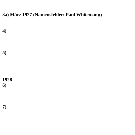
3a) März 1927 (Namensfehler: Paul Whiteman
n
)
4)
5)
1928
6)
7)