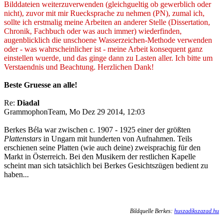
Bilddateien weiterzuverwenden (gleichgueltig ob gewerblich oder
nicht), zuvor mit mir Ruecksprache zu nehmen (PN), zumal ich,
sollte ich erstmalig meine Arbeiten an anderer Stelle (Dissertation,
Chronik, Fachbuch oder was auch immer) wiederfinden,
augenblicklich die unschoene Wasserzeichen-Methode verwenden
oder - was wahrscheinlicher ist - meine Arbeit konsequent ganz
einstellen wuerde, und das ginge dann zu Lasten aller. Ich bitte um
Verstaendnis und Beachtung. Herzlichen Dank!
Beste Gruesse an alle!
Re:
Diadal
GrammophonTeam, Mo Dez 29 2014, 12:03
Berkes Béla war zwischen c. 1907 - 1925 einer der größten
Plattenstars
in Ungarn mit hunderten von Aufnahmen. Teils
erschienen seine Platten (wie auch deine) zweisprachig für den
Markt in Österreich. Bei den Musikern der restlichen Kapelle
scheint man sich tatsächlich bei Berkes Gesichtszügen bedient zu
haben...
Bildquelle Berkes:
huszadikszazad.hu