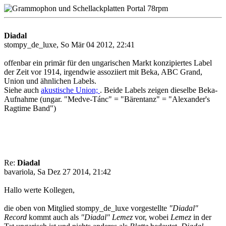
Diadal
stompy_de_luxe, So Mär 04 2012, 22:41
offenbar ein primär für den ungarischen Markt konzipiertes Label
der Zeit vor 1914, irgendwie assoziiert mit Beka, ABC Grand,
Union und ähnlichen Labels.
Siehe auch
akustische Union;
. Beide Labels zeigen dieselbe Beka-
Aufnahme (ungar. "Medve-Tánc" = "Bärentanz" = "Alexander's
Ragtime Band")
Re:
Diadal
bavariola, Sa Dez 27 2014, 21:42
Hallo werte Kollegen,
die oben von Mitglied stompy_de_luxe vorgestellte
"Diadal"
Record
kommt auch als
"Diadal" Lemez
vor, wobei
Lemez
in der