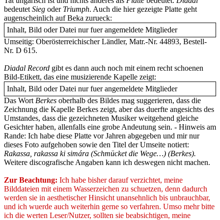
Tat ungarisch ist und nichts anderes als
Platte
bedeutet.
Diadal
bedeutet
Sieg
oder
Triumph
. Auch die hier gezeigte Platte geht
augenscheinlich auf Beka zurueck:
Inhalt, Bild oder Datei nur fuer angemeldete Mitglieder
Umseitig: Oberösterreichischer Ländler, Matr.-Nr. 44893, Bestell-
Nr. D 615.
Diadal Record
gibt es dann auch noch mit einem recht schoenen
Bild-Etikett, das eine musizierende Kapelle zeigt:
Inhalt, Bild oder Datei nur fuer angemeldete Mitglieder
Das Wort
Berkes
oberhalb des Bildes mag suggerieren, dass die
Zeichnung die Kapelle Berkes zeigt, aber das duerfte angesichts des
Umstandes, dass die gezeichneten Musiker weitgehend gleiche
Gesichter haben, allenfalls eine grobe Andeutung sein. - Hinweis am
Rande: Ich habe diese Platte vor Jahren abgegeben und mir nur
dieses Foto aufgehoben sowie den Titel der Umseite notiert:
Rakassa, rakassa ki simára (Schmücket die Wege…) (Berkes).
Weitere discografische Angaben kann ich deswegen nicht machen.
Zur Beachtung:
Ich habe bisher darauf verzichtet, meine
Bilddateien mit einem Wasserzeichen zu schuetzen, denn dadurch
werden sie in aesthetischer Hinsicht unansehnlich bis unbrauchbar,
und ich wuerde auch weiterhin gerne so verfahren. Umso mehr bitte
ich die werten Leser/Nutzer, sollten sie beabsichtigen, meine