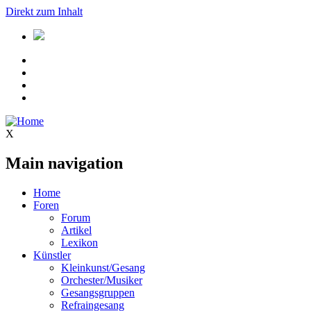
Direkt zum Inhalt
X
Main navigation
Home
Foren
Forum
Artikel
Lexikon
Künstler
Kleinkunst/Gesang
Orchester/Musiker
Gesangsgruppen
Refraingesang