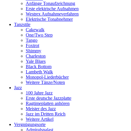
Anfänge Tonaufzeichnung
Erste elektrische Aufnahmen
Westrex Aufnahmeverfahren
Elektrische Tonabnehmer
Tanzstile
Cakewalk
One/Two Step
Tango
Foxtrot
Shimmy
Charleston
Yale Blues
Black Bottom
Lambeth Walk
Monopol-Liederbücher
Weitere Tänze/Noten
Jazz
100 Jahre Jazz
Erste deutsche Jazzplatte
Ragtimeplatten anhören
Meister des Jazz
Jazz im Dritten Reich
Weitere Artikel
Vergnügungsorte
Admiralspalast