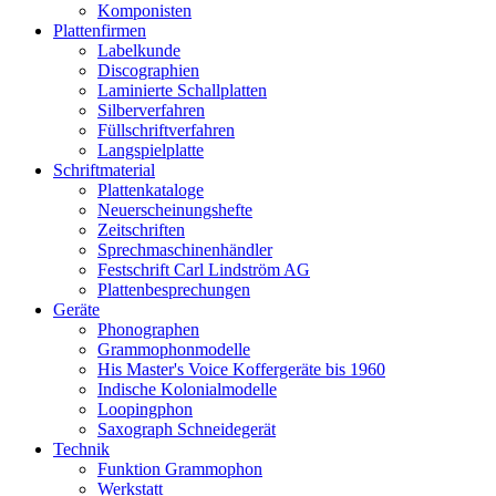
Komponisten
Plattenfirmen
Labelkunde
Discographien
Laminierte Schallplatten
Silberverfahren
Füllschriftverfahren
Langspielplatte
Schriftmaterial
Plattenkataloge
Neuerscheinungshefte
Zeitschriften
Sprechmaschinenhändler
Festschrift Carl Lindström AG
Plattenbesprechungen
Geräte
Phonographen
Grammophonmodelle
His Master's Voice Koffergeräte bis 1960
Indische Kolonialmodelle
Loopingphon
Saxograph Schneidegerät
Technik
Funktion Grammophon
Werkstatt