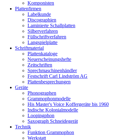
Komponisten
Plattenfirmen
Labelkunde
Discographien
Laminierte Schallplatten
Silberverfahren
Füllschriftverfahren
Langspielplatte
Schriftmaterial
Plattenkataloge
Neuerscheinungshefte
Zeitschriften
Sprechmaschinenhändler
Festschrift Carl Lindström AG
Plattenbesprechungen
Geräte
Phonographen
Grammophonmodelle
His Master's Voice Koffergeräte bis 1960
Indische Kolonialmodelle
Loopingphon
Saxograph Schneidegerät
Technik
Funktion Grammophon
Werkstatt