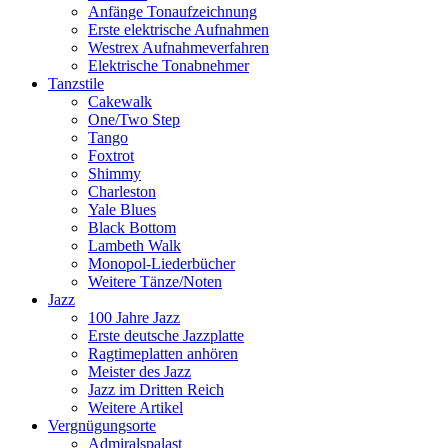
Anfänge Tonaufzeichnung
Erste elektrische Aufnahmen
Westrex Aufnahmeverfahren
Elektrische Tonabnehmer
Tanzstile
Cakewalk
One/Two Step
Tango
Foxtrot
Shimmy
Charleston
Yale Blues
Black Bottom
Lambeth Walk
Monopol-Liederbücher
Weitere Tänze/Noten
Jazz
100 Jahre Jazz
Erste deutsche Jazzplatte
Ragtimeplatten anhören
Meister des Jazz
Jazz im Dritten Reich
Weitere Artikel
Vergnügungsorte
Admiralspalast