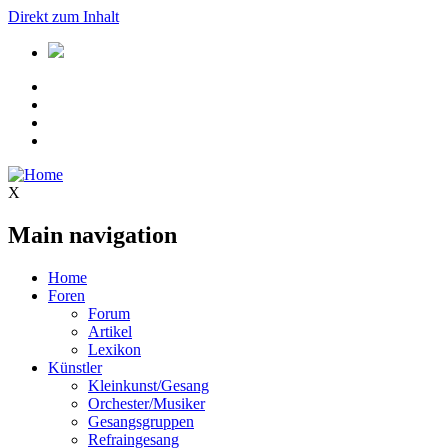
Direkt zum Inhalt
X
Main navigation
Home
Foren
Forum
Artikel
Lexikon
Künstler
Kleinkunst/Gesang
Orchester/Musiker
Gesangsgruppen
Refraingesang