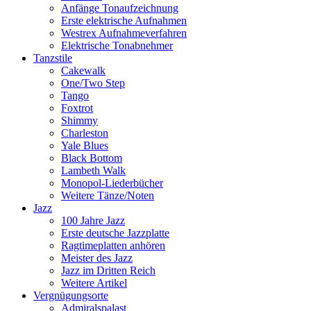
Anfänge Tonaufzeichnung
Erste elektrische Aufnahmen
Westrex Aufnahmeverfahren
Elektrische Tonabnehmer
Tanzstile
Cakewalk
One/Two Step
Tango
Foxtrot
Shimmy
Charleston
Yale Blues
Black Bottom
Lambeth Walk
Monopol-Liederbücher
Weitere Tänze/Noten
Jazz
100 Jahre Jazz
Erste deutsche Jazzplatte
Ragtimeplatten anhören
Meister des Jazz
Jazz im Dritten Reich
Weitere Artikel
Vergnügungsorte
Admiralspalast