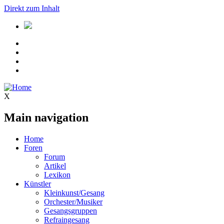
Direkt zum Inhalt
X
Main navigation
Home
Foren
Forum
Artikel
Lexikon
Künstler
Kleinkunst/Gesang
Orchester/Musiker
Gesangsgruppen
Refraingesang