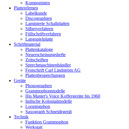
Komponisten
Plattenfirmen
Labelkunde
Discographien
Laminierte Schallplatten
Silberverfahren
Füllschriftverfahren
Langspielplatte
Schriftmaterial
Plattenkataloge
Neuerscheinungshefte
Zeitschriften
Sprechmaschinenhändler
Festschrift Carl Lindström AG
Plattenbesprechungen
Geräte
Phonographen
Grammophonmodelle
His Master's Voice Koffergeräte bis 1960
Indische Kolonialmodelle
Loopingphon
Saxograph Schneidegerät
Technik
Funktion Grammophon
Werkstatt