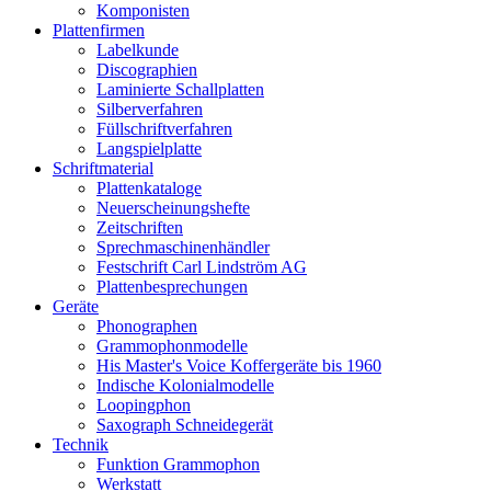
Komponisten
Plattenfirmen
Labelkunde
Discographien
Laminierte Schallplatten
Silberverfahren
Füllschriftverfahren
Langspielplatte
Schriftmaterial
Plattenkataloge
Neuerscheinungshefte
Zeitschriften
Sprechmaschinenhändler
Festschrift Carl Lindström AG
Plattenbesprechungen
Geräte
Phonographen
Grammophonmodelle
His Master's Voice Koffergeräte bis 1960
Indische Kolonialmodelle
Loopingphon
Saxograph Schneidegerät
Technik
Funktion Grammophon
Werkstatt