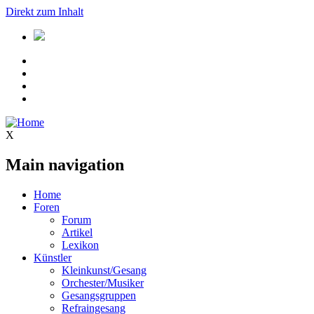
Direkt zum Inhalt
X
Main navigation
Home
Foren
Forum
Artikel
Lexikon
Künstler
Kleinkunst/Gesang
Orchester/Musiker
Gesangsgruppen
Refraingesang