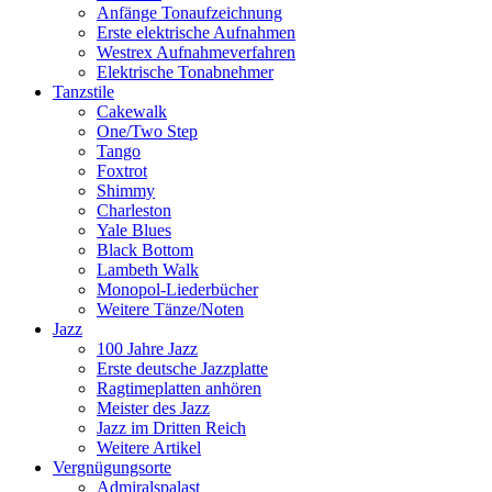
Anfänge Tonaufzeichnung
Erste elektrische Aufnahmen
Westrex Aufnahmeverfahren
Elektrische Tonabnehmer
Tanzstile
Cakewalk
One/Two Step
Tango
Foxtrot
Shimmy
Charleston
Yale Blues
Black Bottom
Lambeth Walk
Monopol-Liederbücher
Weitere Tänze/Noten
Jazz
100 Jahre Jazz
Erste deutsche Jazzplatte
Ragtimeplatten anhören
Meister des Jazz
Jazz im Dritten Reich
Weitere Artikel
Vergnügungsorte
Admiralspalast