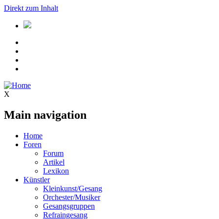
Direkt zum Inhalt
X
Main navigation
Home
Foren
Forum
Artikel
Lexikon
Künstler
Kleinkunst/Gesang
Orchester/Musiker
Gesangsgruppen
Refraingesang