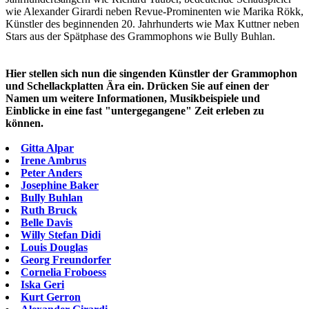
wie Alexander Girardi neben Revue-Prominenten wie Marika Rökk,
Künstler des beginnenden 20. Jahrhunderts wie Max Kuttner neben
Stars aus der Spätphase des Grammophons wie Bully Buhlan.
Hier stellen sich nun die singenden Künstler der Grammophon
und Schellackplatten Ära ein. Drücken Sie auf einen der
Namen um weitere Informationen, Musikbeispiele und
Einblicke in eine fast "untergegangene" Zeit erleben zu
können.
Gitta Alpar
Irene Ambrus
Peter Anders
Josephine Baker
Bully Buhlan
Ruth Bruck
Belle Davis
Willy Stefan Didi
Louis Douglas
Georg Freundorfer
Cornelia Froboess
Iska Geri
Kurt Gerron