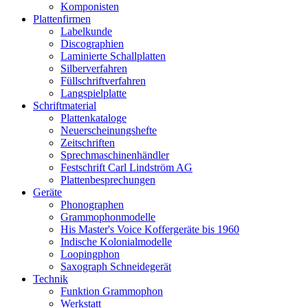
Komponisten
Plattenfirmen
Labelkunde
Discographien
Laminierte Schallplatten
Silberverfahren
Füllschriftverfahren
Langspielplatte
Schriftmaterial
Plattenkataloge
Neuerscheinungshefte
Zeitschriften
Sprechmaschinenhändler
Festschrift Carl Lindström AG
Plattenbesprechungen
Geräte
Phonographen
Grammophonmodelle
His Master's Voice Koffergeräte bis 1960
Indische Kolonialmodelle
Loopingphon
Saxograph Schneidegerät
Technik
Funktion Grammophon
Werkstatt