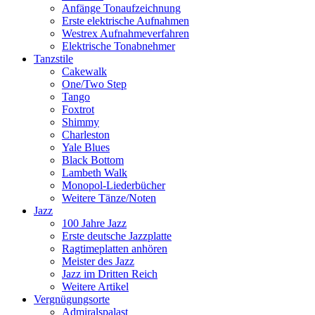
Anfänge Tonaufzeichnung
Erste elektrische Aufnahmen
Westrex Aufnahmeverfahren
Elektrische Tonabnehmer
Tanzstile
Cakewalk
One/Two Step
Tango
Foxtrot
Shimmy
Charleston
Yale Blues
Black Bottom
Lambeth Walk
Monopol-Liederbücher
Weitere Tänze/Noten
Jazz
100 Jahre Jazz
Erste deutsche Jazzplatte
Ragtimeplatten anhören
Meister des Jazz
Jazz im Dritten Reich
Weitere Artikel
Vergnügungsorte
Admiralspalast