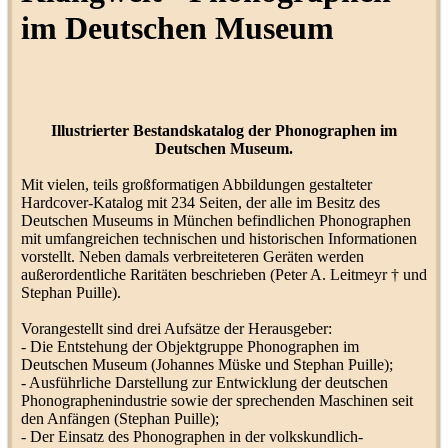
(
Plattenkataloge
)
im Deutschen Museum
Membran reif für die
ralf0815
23
Mülltonne?
(
Schalldosen
)
HMV 5A Schalldose
Membran gerissen
Ffp996
21
(
Schalldosen
)
Illustrierter Bestandskatalog der Phonographen im
Deutschen Museum.
Teco (Schweden)
(
Labels S-T
)
LoopingLoui
3
Mit vielen, teils großformatigen Abbildungen gestalteter
Walter Stawitz Grammophon
Hardcover-Katalog mit 234 Seiten, der alle im Besitz des
Identifizierung, Hilfe
grammophon_112
20
Deutschen Museums in München befindlichen Phonographen
(
Tischgeräte
)
mit umfangreichen technischen und historischen Informationen
vorstellt. Neben damals verbreiteteren Geräten werden
Adler Koffer /
außerordentliche Raritäten beschrieben (Peter A. Leitmeyr † und
Reisegrammophon
grammophon_112
3
Stephan Puille).
(
Koffergeräte und
Spielzeuggrammophon
)
Vorangestellt sind drei Aufsätze der Herausgeber:
Schallplatten und
- Die Entstehung der Objektgruppe Phonographen im
Grammophon-Geschäft Felix
Oistrakowitsch
41
Deutschen Museum (Johannes Müske und Stephan Puille);
Kayser in Breslau
- Ausführliche Darstellung zur Entwicklung der deutschen
(
Musikhäuser
)
Phonographenindustrie sowie der sprechenden Maschinen seit
Karl Zander
(
Vortragskünstler
den Anfängen (Stephan Puille);
Musikmeister
70
und Couplet
)
- Der Einsatz des Phonographen in der volkskundlich-