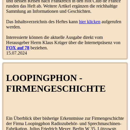
und dessen Reisen nach Frankreich in den Hot Club de France
und gestricheltem Rand
_-_-_
14
runden das Heft ab. Weitere Artikel ergänzen die reichhaltige
(
Anonyme Labels
)
Sammlung an Informationen und Geschichten.
Umgestaltung der
,,Schallplatte Grammophon“
Das Inhaltsverzeichnis des Heftes kann
hier klicken
aufgerufen
Grammophon-Mini
13
ab wann?
werden.
(
Aufnahmejahr/Herkunft
)
Interessierte können die aktuelle Ausgabe direkt vom
Herausgeber Herrn Klaus Krüger über die Internetpräsenz von
Vox Nachrichten - Juli 1927
LoopingLoui
1
FOX auf 78
beziehen.
(
Zeitschriften/Hausmitteilungen
)
15.07.2024
Vox Nachrichten - Dezember
1927
LoopingLoui
1
(
Zeitschriften/Hausmitteilungen
)
LOOPINGPHON -
Vox Nachrichten - September
1927
LoopingLoui
1
FIRMENGESCHICHTE
(
Zeitschriften/Hausmitteilungen
)
Vox Nachrichten - Juni 1927
LoopingLoui
1
(
Zeitschriften/Hausmitteilungen
)
Vox Nachrichten - April 1927
LoopingLoui
1
(
Zeitschriften/Hausmitteilungen
)
Ein Überblick über bisherige Erkenntnisse zur Firmengeschichte
der Firma Loopingphon Radiozubehör- und Sprechmaschinen-
Vox Nachrichten -
Fabrikation, Julius Friedrich Meyer, Berlin W 35, Lützowstr.