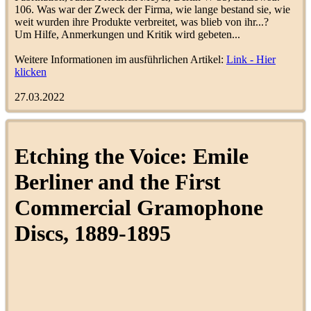
Sonderausgabe Beethoven
106. Was war der Zweck der Firma, wie lange bestand sie, wie
LoopingLoui
1
März 1927
weit wurden ihre Produkte verbreitet, was blieb von ihr...?
(
Zeitschriften/Hausmitteilungen
)
Um Hilfe, Anmerkungen und Kritik wird gebeten...
Vox Nachrichten - März 1927
LoopingLoui
1
Weitere Informationen im ausführlichen Artikel:
Link - Hier
(
Zeitschriften/Hausmitteilungen
)
klicken
3x Vox Musikinstrumente ca.
27.03.2022
LoopingLoui
1
1927
(
Schriftmaterial
)
Die Stimme seines Herrn - Die
Meister der Tanzmusik (1925)
LoopingLoui
1
Etching the Voice: Emile
(
Zeitgenössisches
Schriftmaterial
)
Berliner and the First
Vox Neuerscheinungen -
Dezember 1927
LoopingLoui
1
Commercial Gramophone
(
Neuerscheinungen/Nachträge
)
Vox Neuerscheinungen -
Discs, 1889-1895
November 1925
LoopingLoui
1
(
Neuerscheinungen/Nachträge
)
Rudi Schuricke
humoresk
21
(
Refrainsänger
)
Odeon-Swing-Music-Series