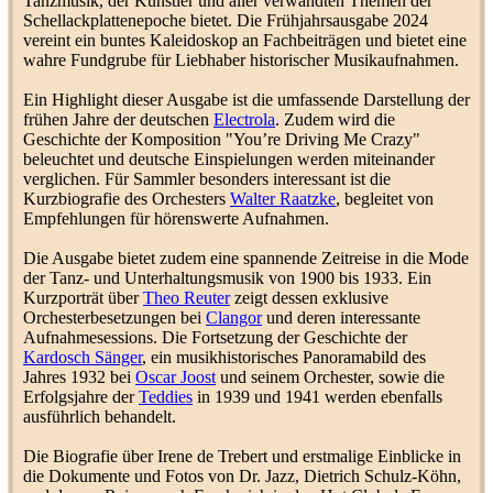
Tanzmusik, der Künstler und aller verwandten Themen der
(
Neuerscheinungen/Nachträge
)
Schellackplattenepoche bietet. Die Frühjahrsausgabe 2024
Amag-Novophon, Allgemeine
vereint ein buntes Kaleidoskop an Fachbeiträgen und bietet eine
Maschinen- und
wahre Fundgrube für Liebhaber historischer Musikaufnahmen.
Apparatebau-Gesellschaft
Grammomax
3
m.b.H., Berlin (1907)
Ein Highlight dieser Ausgabe ist die umfassende Darstellung der
(
Trichtergeräte
)
frühen Jahre der deutschen
Electrola
. Zudem wird die
Baltiphon Tischgrammophon
Geschichte der Komposition "You’re Driving Me Crazy"
Grammophon-Mini
5
(
Tischgeräte
)
beleuchtet und deutsche Einspielungen werden miteinander
verglichen. Für Sammler besonders interessant ist die
Kurzbiografie des Orchesters
Walter Raatzke
, begleitet von
Iwa Wanja
(
Vortragskünstler
Musikmeister
48
Empfehlungen für hörenswerte Aufnahmen.
und Couplet
)
Trombophon-Trichter, Carl
Die Ausgabe bietet zudem eine spannende Zeitreise in die Mode
Below, Mammut-Werke,
der Tanz- und Unterhaltungsmusik von 1900 bis 1933. Ein
Leipzig (1907-ca.1910)
Grammomax
5
Kurzporträt über
Theo Reuter
zeigt dessen exklusive
(
Diskussionskreis
Orchesterbesetzungen bei
Clangor
und deren interessante
Grammophonmodelle
)
Aufnahmesessions. Die Fortsetzung der Geschichte der
Kardosch Sänger
, ein musikhistorisches Panoramabild des
Electrola
Jahres 1932 bei
Oscar Joost
und seinem Orchester, sowie die
Skizzen/Nachrichten
LoopingLoui
17
Erfolgsjahre der
Teddies
in 1939 und 1941 werden ebenfalls
(
Zeitschriften/Hausmitteilungen
)
ausführlich behandelt.
Jean Litwin
(
Orchesterleiter
berauscht
36
und Musiker
)
Die Biografie über Irene de Trebert und erstmalige Einblicke in
die Dokumente und Fotos von Dr. Jazz, Dietrich Schulz-Köhn,
Grünes Label mit Goldschrift