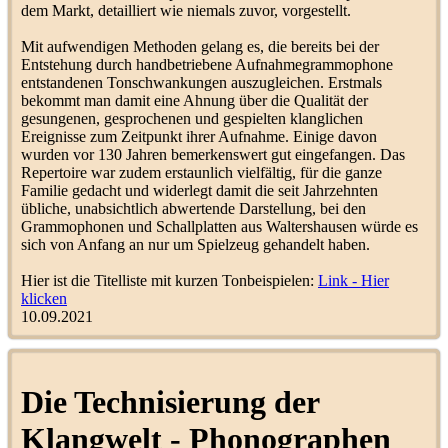
dem Markt, detailliert wie niemals zuvor, vorgestellt.
Volkstanz, Volkslieder
phraseologico
21
(
Orchesterleiter und Musiker
)
Mit aufwendigen Methoden gelang es, die bereits bei der
Electrola - Liste Nr.2 1942
Entstehung durch handbetriebene Aufnahmegrammophone
LoopingLoui
3
(
Neuerscheinungen/Nachträge
)
entstandenen Tonschwankungen auszugleichen. Erstmals
bekommt man damit eine Ahnung über die Qualität der
Werbegag? Telefunken
gesungenen, gesprochenen und gespielten klanglichen
Stimmgabel
(
Was sonst noch
Rundfunkonkel
4
Ereignisse zum Zeitpunkt ihrer Aufnahme. Einige davon
so tönte
)
wurden vor 130 Jahren bemerkenswert gut eingefangen. Das
Deutsche Grammophon,
Repertoire war zudem erstaunlich vielfältig, für die ganze
Label "Künstler-Schallplatte
Familie gedacht und widerlegt damit die seit Jahrzehnten
Grammophon"
somberrecords
9
übliche, unabsichtlich abwertende Darstellung, bei den
(
Informationskreis D.
Grammophonen und Schallplatten aus Waltershausen würde es
Grammophon
)
sich von Anfang an nur um Spielzeug gehandelt haben.
Paul Erdtmann
Hier ist die Titelliste mit kurzen Tonbeispielen:
Link - Hier
SchellackFreak
54
(
Refrainsänger
)
klicken
10.09.2021
Peter Kante
(
Vortragskünstler
berauscht
50
und Couplet
)
Grammophon, Verzeichnis
Die Technisierung der
doppelseitiger Spezial-Platten,
Nachtrag zum Künstler-
somberrecords
4
Klangwelt - Phonographen
Platten-Katalog 1924