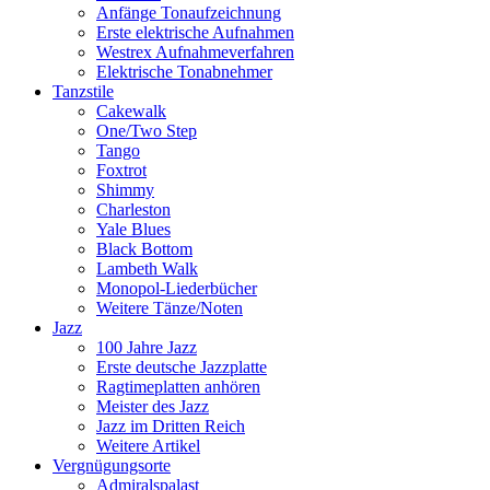
Anfänge Tonaufzeichnung
Erste elektrische Aufnahmen
Westrex Aufnahmeverfahren
Elektrische Tonabnehmer
Tanzstile
Cakewalk
One/Two Step
Tango
Foxtrot
Shimmy
Charleston
Yale Blues
Black Bottom
Lambeth Walk
Monopol-Liederbücher
Weitere Tänze/Noten
Jazz
100 Jahre Jazz
Erste deutsche Jazzplatte
Ragtimeplatten anhören
Meister des Jazz
Jazz im Dritten Reich
Weitere Artikel
Vergnügungsorte
Admiralspalast