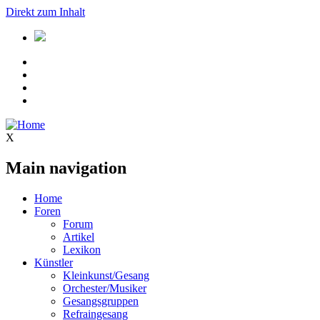
Direkt zum Inhalt
X
Main navigation
Home
Foren
Forum
Artikel
Lexikon
Künstler
Kleinkunst/Gesang
Orchester/Musiker
Gesangsgruppen
Refraingesang