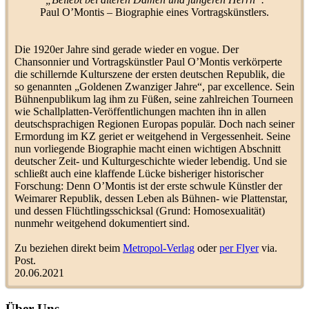
(
Schriftmaterial
)
Paul O’Montis – Biographie eines Vortragskünstlers.
Einträge: 6078 | Antworten: 32752 Ansichte
Die 1920er Jahre sind gerade wieder en vogue. Der
Chansonnier und Vortragskünstler Paul O’Montis verkörperte
die schillernde Kulturszene der ersten deutschen Republik, die
so genannten „Goldenen Zwanziger Jahre“, par excellence. Sein
Bühnenpublikum lag ihm zu Füßen, seine zahlreichen Tourneen
wie Schallplatten-Veröffentlichungen machten ihn in allen
deutschsprachigen Regionen Europas populär. Doch nach seiner
Ermordung im KZ geriet er weitgehend in Vergessenheit. Seine
nun vorliegende Biographie macht einen wichtigen Abschnitt
deutscher Zeit- und Kulturgeschichte wieder lebendig. Und sie
schließt auch eine klaffende Lücke bisheriger historischer
Forschung: Denn O’Montis ist der erste schwule Künstler der
Weimarer Republik, dessen Leben als Bühnen- wie Plattenstar,
und dessen Flüchtlingsschicksal (Grund: Homosexualität)
nunmehr weitgehend dokumentiert sind.
Zu beziehen direkt beim
Metropol-Verlag
oder
per Flyer
via.
Post.
20.06.2021
Über Uns