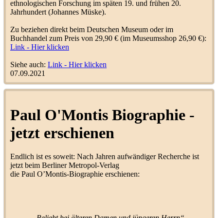
ethnologischen Forschung im späten 19. und frühen 20.
Jahrhundert (Johannes Müske).
Telraphon Nr.41
(
Koffergeräte
LoopingLoui
5
und Spielzeuggrammophon
)
Zu beziehen direkt beim Deutschen Museum oder im
Buchhandel zum Preis von 29,90 € (im Museumsshop 26,90 €):
Schallophon
(
Labels S-T
)
bavariola
30
Link - Hier klicken
Siehe auch:
Link - Hier klicken
Hines Tischgrammophon
07.09.2021
LoopingLoui
3
(
Tischgeräte
)
Electrola C 106/40
(
Koffergeräte und
Bruno1902
6
Paul O'Montis Biographie -
Spielzeuggrammophon
)
Kleines Parlophon
jetzt erschienen
Trichtergrammophon
LoopingLoui
4
(
Trichtergeräte
)
Josef Birnbaum
Endlich ist es soweit: Nach Jahren aufwändiger Recherche ist
Musikmeister
3
(
Orchesterleiter und Musiker
)
jetzt beim Berliner Metropol-Verlag
die Paul O’Montis-Biographie erschienen:
Deutsche Weihnachtslieder
(Dt. Grammophon)
(
Labels C-
LoopingLoui
3
D
)
Lipsiphon - Bruno Caspar -
Leipzig, Dez 1929
LoopingLoui
19
„Beliebt bei älteren Damen und jüngeren Herrn“.