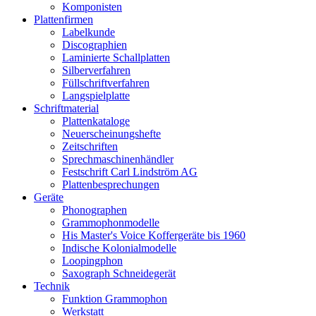
Komponisten
Plattenfirmen
Labelkunde
Discographien
Laminierte Schallplatten
Silberverfahren
Füllschriftverfahren
Langspielplatte
Schriftmaterial
Plattenkataloge
Neuerscheinungshefte
Zeitschriften
Sprechmaschinenhändler
Festschrift Carl Lindström AG
Plattenbesprechungen
Geräte
Phonographen
Grammophonmodelle
His Master's Voice Koffergeräte bis 1960
Indische Kolonialmodelle
Loopingphon
Saxograph Schneidegerät
Technik
Funktion Grammophon
Werkstatt