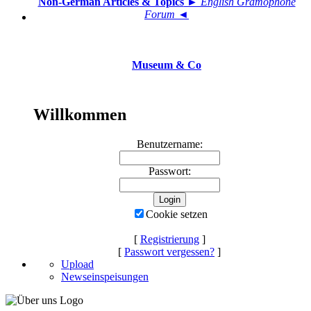
Non-German Articles & Topics
► English Gramophone
Forum ◄
Museum & Co
Willkommen
Benutzername:
Passwort:
Cookie setzen
[
Registrierung
]
[
Passwort vergessen?
]
Upload
Newseinspeisungen