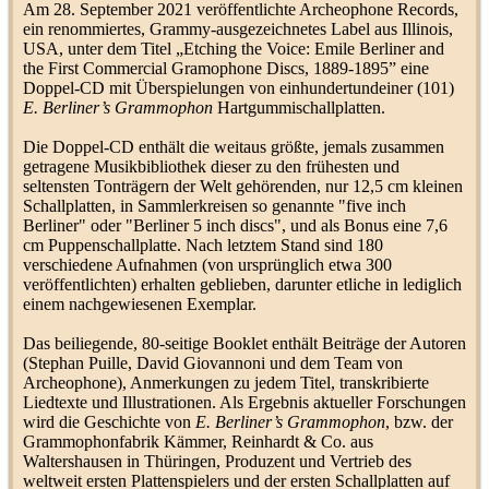
Odeon89
63
Am 28. September 2021 veröffentlichte Archeophone Records,
(
Labels O-P
)
ein renommiertes, Grammy-ausgezeichnetes Label aus Illinois,
USA, unter dem Titel „Etching the Voice: Emile Berliner and
Leierkasten auf Platte
Remirus
55
the First Commercial Gramophone Discs, 1889-1895” eine
(
Plattenvorstellung
)
Doppel-CD mit Überspielungen von einhundertundeiner (101)
E. Berliner’s Grammophon
Hartgummischallplatten.
Suffix a und b / B
(
Informationskreis D.
berauscht
37
Die Doppel-CD enthält die weitaus größte, jemals zusammen
Grammophon
)
getragene Musikbibliothek dieser zu den frühesten und
Columbia Nachtrag -
seltensten Tonträgern der Welt gehörenden, nur 12,5 cm kleinen
September 1930
LoopingLoui
2
Schallplatten, in Sammlerkreisen so genannte "five inch
(
Neuerscheinungen/Nachträge
)
Berliner" oder "Berliner 5 inch discs", und als Bonus eine 7,6
Musikhaus Carl Ruckmich,
cm Puppenschallplatte. Nach letztem Stand sind 180
Freiburg im Breisgau
Limania
38
verschiedene Aufnahmen (von ursprünglich etwa 300
(
Musikhäuser
)
veröffentlichten) erhalten geblieben, darunter etliche in lediglich
einem nachgewiesenen Exemplar.
Das beiliegende, 80-seitige Booklet enthält Beiträge der Autoren
Fama
(
Labels E-F
)
Formiggini
62
(Stephan Puille, David Giovannoni und dem Team von
Archeophone), Anmerkungen zu jedem Titel, transkribierte
Liedtexte und Illustrationen. Als Ergebnis aktueller Forschungen
wird die Geschichte von
E. Berliner’s Grammophon
, bzw. der
Epege
(
Labels E-F
)
berauscht
30
Grammophonfabrik Kämmer, Reinhardt & Co. aus
Waltershausen in Thüringen, Produzent und Vertrieb des
weltweit ersten Plattenspielers und der ersten Schallplatten auf
Fritz Henschke: Kinderlieder,