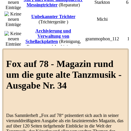
Starkton
64
Messingtrichter
(
Reparatur
)
Unbekannter Trichter
Michi
7
(
Trichtergeräte
)
Archivierung und
Verwaltung von
grammophon_112
1
Schellackplatten
(
Reinigung,
Reparatur und Archivierung
)
STAR (Tri-Ergon) -
LoopingLoui
1
Schweden
(
Labels S-T
)
Fox auf 78 - Magazin rund
Columbia 201? Riss im
um die gute alte Tanzmusik -
Tonarm
(
Koffergeräte und
Grammophon-Mini
2
Spielzeuggrammophon
)
Ausgabe Nr. 34
Friedrich Kark - Karkoff
Orchester
(
Orchesterleiter und
GrammophonTeam
17
Musiker
)
Deutsche Grammophon AG
Monarch Junior (1904-1905)
Michi
17
(
Trichtergeräte
)
Das Sammlerheft „Fox auf 78“ präsentiert sich auch in seiner
vierunddreißigsten Ausgabe als ein faszinierendes Magazin, das
Homocord Nachtrag -
auf über 120 Seiten tiefgehende Einblicke in die Welt der
September 1929
LoopingLoui
1