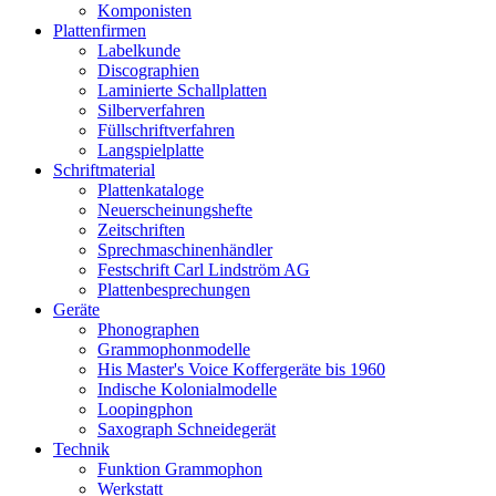
Komponisten
Plattenfirmen
Labelkunde
Discographien
Laminierte Schallplatten
Silberverfahren
Füllschriftverfahren
Langspielplatte
Schriftmaterial
Plattenkataloge
Neuerscheinungshefte
Zeitschriften
Sprechmaschinenhändler
Festschrift Carl Lindström AG
Plattenbesprechungen
Geräte
Phonographen
Grammophonmodelle
His Master's Voice Koffergeräte bis 1960
Indische Kolonialmodelle
Loopingphon
Saxograph Schneidegerät
Technik
Funktion Grammophon
Werkstatt