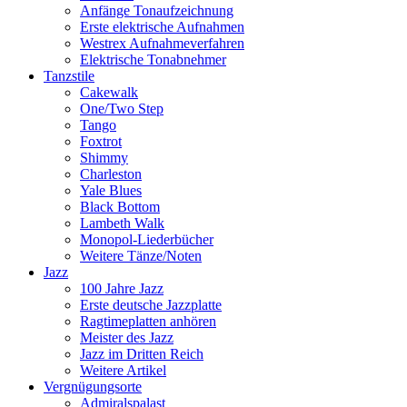
Anfänge Tonaufzeichnung
Erste elektrische Aufnahmen
Westrex Aufnahmeverfahren
Elektrische Tonabnehmer
Tanzstile
Cakewalk
One/Two Step
Tango
Foxtrot
Shimmy
Charleston
Yale Blues
Black Bottom
Lambeth Walk
Monopol-Liederbücher
Weitere Tänze/Noten
Jazz
100 Jahre Jazz
Erste deutsche Jazzplatte
Ragtimeplatten anhören
Meister des Jazz
Jazz im Dritten Reich
Weitere Artikel
Vergnügungsorte
Admiralspalast