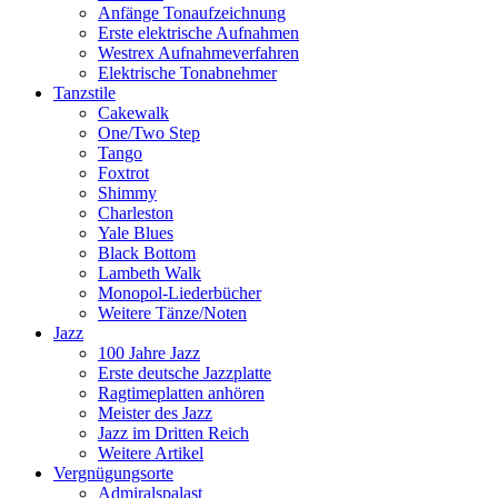
Anfänge Tonaufzeichnung
Erste elektrische Aufnahmen
Westrex Aufnahmeverfahren
Elektrische Tonabnehmer
Tanzstile
Cakewalk
One/Two Step
Tango
Foxtrot
Shimmy
Charleston
Yale Blues
Black Bottom
Lambeth Walk
Monopol-Liederbücher
Weitere Tänze/Noten
Jazz
100 Jahre Jazz
Erste deutsche Jazzplatte
Ragtimeplatten anhören
Meister des Jazz
Jazz im Dritten Reich
Weitere Artikel
Vergnügungsorte
Admiralspalast