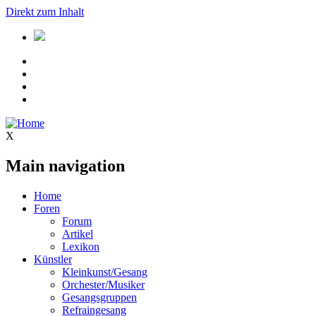
Direkt zum Inhalt
X
Main navigation
Home
Foren
Forum
Artikel
Lexikon
Künstler
Kleinkunst/Gesang
Orchester/Musiker
Gesangsgruppen
Refraingesang