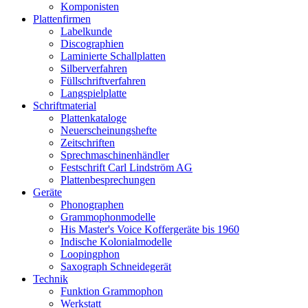
Komponisten
Plattenfirmen
Labelkunde
Discographien
Laminierte Schallplatten
Silberverfahren
Füllschriftverfahren
Langspielplatte
Schriftmaterial
Plattenkataloge
Neuerscheinungshefte
Zeitschriften
Sprechmaschinenhändler
Festschrift Carl Lindström AG
Plattenbesprechungen
Geräte
Phonographen
Grammophonmodelle
His Master's Voice Koffergeräte bis 1960
Indische Kolonialmodelle
Loopingphon
Saxograph Schneidegerät
Technik
Funktion Grammophon
Werkstatt