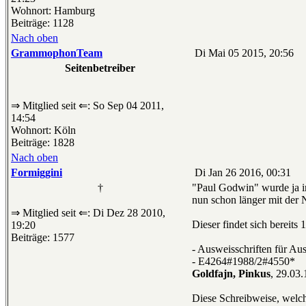
Wohnort: Hamburg
Beiträge: 1128
Nach oben
GrammophonTeam
Di Mai 05 2015, 20:56
Seitenbetreiber
⇒ Mitglied seit ⇐: So Sep 04 2011,
14:54
Wohnort: Köln
Beiträge: 1828
Nach oben
Formiggini
Di Jan 26 2016, 00:31
†
"Paul Godwin" wurde ja i
nun schon länger mit der 
⇒ Mitglied seit ⇐: Di Dez 28 2010,
Dieser findet sich bereit
19:20
Beiträge: 1577
- Ausweisschriften für Au
- E4264#1988/2#4550*
Goldfajn, Pinkus
, 29.03
Diese Schreibweise, welch