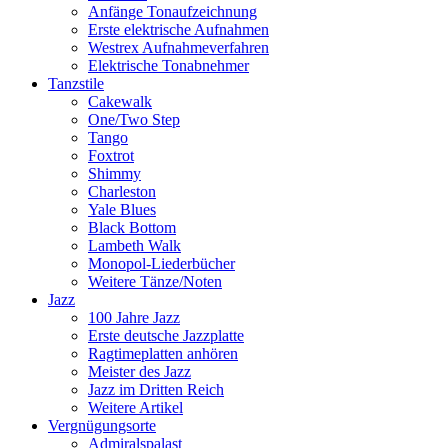
Anfänge Tonaufzeichnung
Erste elektrische Aufnahmen
Westrex Aufnahmeverfahren
Elektrische Tonabnehmer
Tanzstile
Cakewalk
One/Two Step
Tango
Foxtrot
Shimmy
Charleston
Yale Blues
Black Bottom
Lambeth Walk
Monopol-Liederbücher
Weitere Tänze/Noten
Jazz
100 Jahre Jazz
Erste deutsche Jazzplatte
Ragtimeplatten anhören
Meister des Jazz
Jazz im Dritten Reich
Weitere Artikel
Vergnügungsorte
Admiralspalast