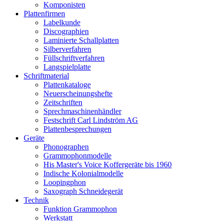
Komponisten
Plattenfirmen
Labelkunde
Discographien
Laminierte Schallplatten
Silberverfahren
Füllschriftverfahren
Langspielplatte
Schriftmaterial
Plattenkataloge
Neuerscheinungshefte
Zeitschriften
Sprechmaschinenhändler
Festschrift Carl Lindström AG
Plattenbesprechungen
Geräte
Phonographen
Grammophonmodelle
His Master's Voice Koffergeräte bis 1960
Indische Kolonialmodelle
Loopingphon
Saxograph Schneidegerät
Technik
Funktion Grammophon
Werkstatt