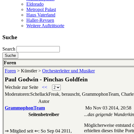
Eldorado
Metropol Palast
Haus Vaterland
Haller-Revuen
Weitere Auftrittsorte
Suche
Search
Foren
Foren
> Künstler >
Orchesterleiter und Musiker
Paul Godwin - Pinchas Goldfein
Wechsle zur Seite
<<
Moderatoren:SchellackFreak, berauscht, GrammophonTeam, Charl
Autor
GrammophonTeam
Mo Nov 03 2014, 20:58
Seitenbetreiber
...das geigende Wunderkin
Möglicherweise entstand d
erhielten dieses frühe Po
⇒ Mitglied seit ⇐: So Sep 04 2011,