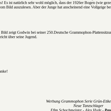
ss! Es ist natürlich sehr wohl möglich, dass der 1926er Bogen (wie gezei
om Bild auszulesen. Aber der Junge hat anscheinend eine Vollgeige be
rte Bild zeigt Godwin bei seiner 250.Deutsche Grammophon-Plattensit
richt über seine Jugend.
anke!
Werbung Grammophon Serie Grün-Etiket
Neue Tanzschlager
Efim Schachmeister - Alex Hyde -
Pau