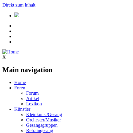
Direkt zum Inhalt
X
Main navigation
Home
Foren
Forum
Artikel
Lexikon
Künstler
Kleinkunst/Gesang
Orchester/Musiker
Gesangsgruppen
Refraingesang