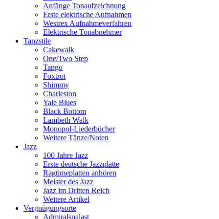
Anfänge Tonaufzeichnung
Erste elektrische Aufnahmen
Westrex Aufnahmeverfahren
Elektrische Tonabnehmer
Tanzstile
Cakewalk
One/Two Step
Tango
Foxtrot
Shimmy
Charleston
Yale Blues
Black Bottom
Lambeth Walk
Monopol-Liederbücher
Weitere Tänze/Noten
Jazz
100 Jahre Jazz
Erste deutsche Jazzplatte
Ragtimeplatten anhören
Meister des Jazz
Jazz im Dritten Reich
Weitere Artikel
Vergnügungsorte
Admiralspalast