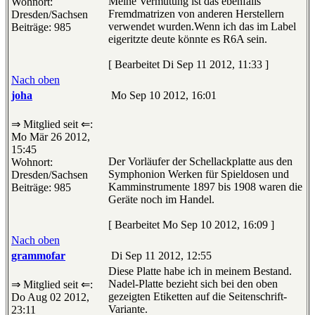
Meine Vermutung ist das ebenfalls
Wohnort:
Fremdmatrizen von anderen Herstellern
Dresden/Sachsen
verwendet wurden.Wenn ich das im Label
Beiträge: 985
eigeritzte deute könnte es R6A sein.
[ Bearbeitet Di Sep 11 2012, 11:33 ]
Nach oben
joha
Mo Sep 10 2012, 16:01
⇒ Mitglied seit ⇐:
Mo Mär 26 2012,
15:45
Der Vorläufer der Schellackplatte aus den
Wohnort:
Symphonion Werken für Spieldosen und
Dresden/Sachsen
Kamminstrumente 1897 bis 1908 waren die
Beiträge: 985
Geräte noch im Handel.
[ Bearbeitet Mo Sep 10 2012, 16:09 ]
Nach oben
grammofar
Di Sep 11 2012, 12:55
Diese Platte habe ich in meinem Bestand.
Nadel-Platte bezieht sich bei den oben
⇒ Mitglied seit ⇐:
gezeigten Etiketten auf die Seitenschrift-
Do Aug 02 2012,
Variante.
23:11