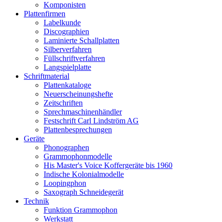
Komponisten
Plattenfirmen
Labelkunde
Discographien
Laminierte Schallplatten
Silberverfahren
Füllschriftverfahren
Langspielplatte
Schriftmaterial
Plattenkataloge
Neuerscheinungshefte
Zeitschriften
Sprechmaschinenhändler
Festschrift Carl Lindström AG
Plattenbesprechungen
Geräte
Phonographen
Grammophonmodelle
His Master's Voice Koffergeräte bis 1960
Indische Kolonialmodelle
Loopingphon
Saxograph Schneidegerät
Technik
Funktion Grammophon
Werkstatt