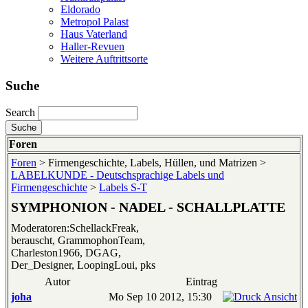
Eldorado
Metropol Palast
Haus Vaterland
Haller-Revuen
Weitere Auftrittsorte
Suche
Search
Foren
Foren
> Firmengeschichte, Labels, Hüllen, und Matrizen >
LABELKUNDE - Deutschsprachige Labels und
Firmengeschichte
>
Labels S-T
SYMPHONION - NADEL - SCHALLPLATTE
Moderatoren:SchellackFreak,
berauscht, GrammophonTeam,
Charleston1966, DGAG,
Der_Designer, LoopingLoui, pks
Autor
Eintrag
joha
Mo Sep 10 2012, 15:30