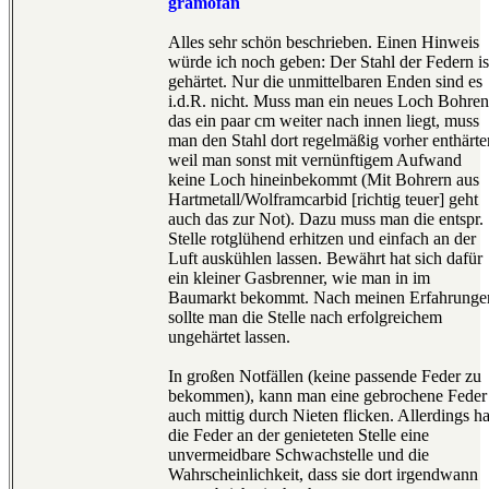
gramofan
Alles sehr schön beschrieben. Einen Hinweis
würde ich noch geben: Der Stahl der Federn is
gehärtet. Nur die unmittelbaren Enden sind es
i.d.R. nicht. Muss man ein neues Loch Bohren
das ein paar cm weiter nach innen liegt, muss
man den Stahl dort regelmäßig vorher enthärte
weil man sonst mit vernünftigem Aufwand
keine Loch hineinbekommt (Mit Bohrern aus
Hartmetall/Wolframcarbid [richtig teuer] geht
auch das zur Not). Dazu muss man die entspr.
Stelle rotglühend erhitzen und einfach an der
Luft auskühlen lassen. Bewährt hat sich dafür
ein kleiner Gasbrenner, wie man in im
Baumarkt bekommt. Nach meinen Erfahrunge
sollte man die Stelle nach erfolgreichem
ungehärtet lassen.
In großen Notfällen (keine passende Feder zu
bekommen), kann man eine gebrochene Feder
auch mittig durch Nieten flicken. Allerdings ha
die Feder an der genieteten Stelle eine
unvermeidbare Schwachstelle und die
Wahrscheinlichkeit, dass sie dort irgendwann