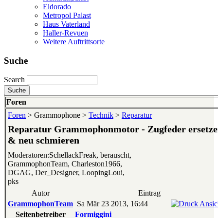
Eldorado
Metropol Palast
Haus Vaterland
Haller-Revuen
Weitere Auftrittsorte
Suche
Search
Foren
Foren
> Grammophone >
Technik
>
Reparatur
Reparatur Grammophonmotor - Zugfeder ersetz
& neu schmieren
Moderatoren:SchellackFreak, berauscht,
GrammophonTeam, Charleston1966,
DGAG, Der_Designer, LoopingLoui,
pks
Autor
Eintrag
GrammophonTeam
Sa Mär 23 2013, 16:44
Seitenbetreiber
Formiggini