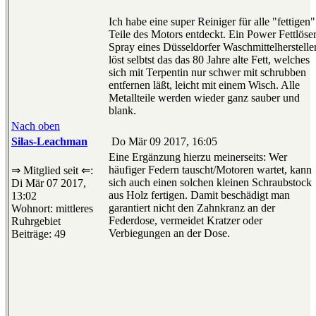
Ich habe eine super Reiniger für alle "fettigen"
Teile des Motors entdeckt. Ein Power Fettlöser
Spray eines Düsseldorfer Waschmittelherstelle
löst selbtst das das 80 Jahre alte Fett, welches
sich mit Terpentin nur schwer mit schrubben
entfernen läßt, leicht mit einem Wisch. Alle
Metallteile werden wieder ganz sauber und
blank.
Nach oben
Silas-Leachman
Do Mär 09 2017, 16:05
Eine Ergänzung hierzu meinerseits: Wer
häufiger Federn tauscht/Motoren wartet, kann
⇒ Mitglied seit ⇐:
sich auch einen solchen kleinen Schraubstock
Di Mär 07 2017,
aus Holz fertigen. Damit beschädigt man
13:02
garantiert nicht den Zahnkranz an der
Wohnort: mittleres
Federdose, vermeidet Kratzer oder
Ruhrgebiet
Verbiegungen an der Dose.
Beiträge: 49