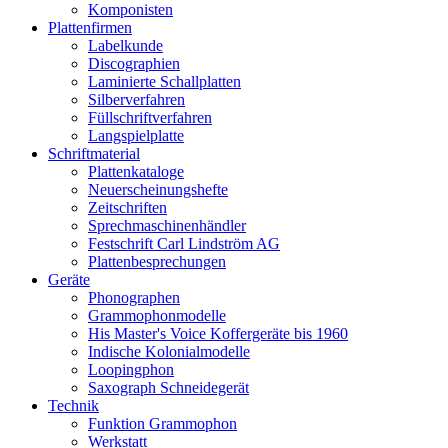
Komponisten
Plattenfirmen
Labelkunde
Discographien
Laminierte Schallplatten
Silberverfahren
Füllschriftverfahren
Langspielplatte
Schriftmaterial
Plattenkataloge
Neuerscheinungshefte
Zeitschriften
Sprechmaschinenhändler
Festschrift Carl Lindström AG
Plattenbesprechungen
Geräte
Phonographen
Grammophonmodelle
His Master's Voice Koffergeräte bis 1960
Indische Kolonialmodelle
Loopingphon
Saxograph Schneidegerät
Technik
Funktion Grammophon
Werkstatt