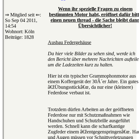
Wenn ihr spezielle Fragen zu einem
bestimmten Motor habt, eröffnet dafür bit
⇒ Mitglied seit ⇐:
einen neuen thread - die Sache bleibt dan
So Sep 04 2011,
Übersichtlicher!
14:54
Wohnort: Köln
Beiträge: 1828
Ausbau Federgehäuse
Da hier viele Bilder zu sehen sind, werde ich
den Bericht über mehrere Nachrichten aufteile
um die Ladezeiten kurz zu halten.
Hier ist ein typischer Grammophonmotor aus
einem Koffergerät der 30Â´er Jahre. Ein gutes
â€žÜbungsstückâ€œ, da nur eine (kleinere)
Federdose verbaut ist.
Trotzdem dürfen Arbeiten an der geöffneten
Federdose nur mit Schutzmaßnahmen wie
Handschuhen und Schutzbrille ausgeführt
werden. Schnell kann die scharfkantige
Zugfeder einem â€žentgegenspringenâ€œ. Ha
und Augen müssen vor Schnittverletzungen