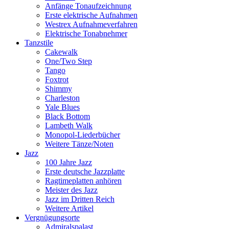
Anfänge Tonaufzeichnung
Erste elektrische Aufnahmen
Westrex Aufnahmeverfahren
Elektrische Tonabnehmer
Tanzstile
Cakewalk
One/Two Step
Tango
Foxtrot
Shimmy
Charleston
Yale Blues
Black Bottom
Lambeth Walk
Monopol-Liederbücher
Weitere Tänze/Noten
Jazz
100 Jahre Jazz
Erste deutsche Jazzplatte
Ragtimeplatten anhören
Meister des Jazz
Jazz im Dritten Reich
Weitere Artikel
Vergnügungsorte
Admiralspalast