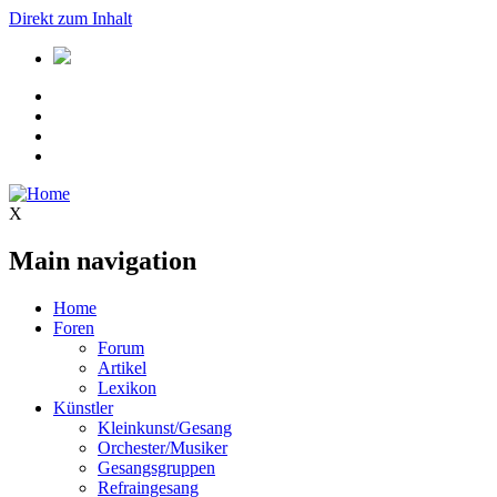
Direkt zum Inhalt
X
Main navigation
Home
Foren
Forum
Artikel
Lexikon
Künstler
Kleinkunst/Gesang
Orchester/Musiker
Gesangsgruppen
Refraingesang