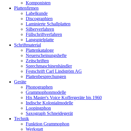
Komponisten
Plattenfirmen
Labelkunde
Discographien
Laminierte Schallplatten
Silberverfahren
Füllschriftverfahren
Langspielplatte
Schriftmaterial
Plattenkataloge
Neuerscheinungshefte
Zeitschriften
Sprechmaschinenhändler
Festschrift Carl Lindström AG
Plattenbesprechungen
Geräte
Phonographen
Grammophonmodelle
His Master's Voice Koffergeräte bis 1960
Indische Kolonialmodelle
Loopingphon
Saxograph Schneidegerät
Technik
Funktion Grammophon
Werkstatt