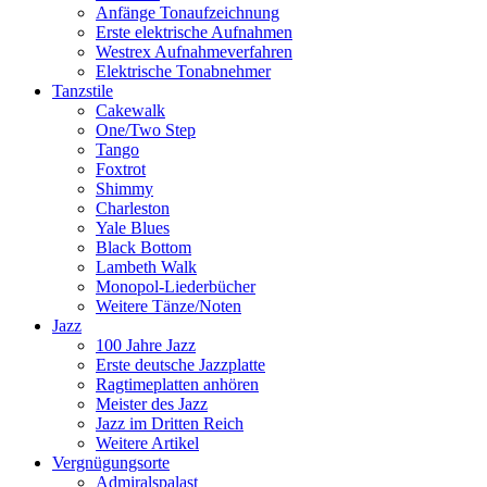
Anfänge Tonaufzeichnung
Erste elektrische Aufnahmen
Westrex Aufnahmeverfahren
Elektrische Tonabnehmer
Tanzstile
Cakewalk
One/Two Step
Tango
Foxtrot
Shimmy
Charleston
Yale Blues
Black Bottom
Lambeth Walk
Monopol-Liederbücher
Weitere Tänze/Noten
Jazz
100 Jahre Jazz
Erste deutsche Jazzplatte
Ragtimeplatten anhören
Meister des Jazz
Jazz im Dritten Reich
Weitere Artikel
Vergnügungsorte
Admiralspalast