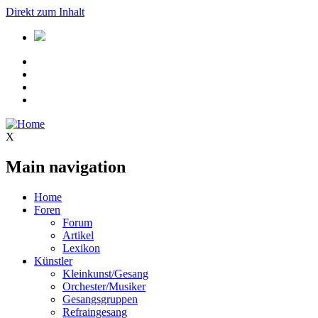
Direkt zum Inhalt
X
Main navigation
Home
Foren
Forum
Artikel
Lexikon
Künstler
Kleinkunst/Gesang
Orchester/Musiker
Gesangsgruppen
Refraingesang