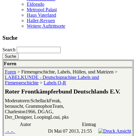
Eldorado
Metropol Palast
Haus Vaterland
Haller-Revuen
Weitere Auftrittsorte
Suche
Search
Foren
Foren
> Firmengeschichte, Labels, Hüllen, und Matrizen >
LABELKUNDE - Deutschsprachige Labels und
Firmengeschichte
>
Labels Q-R
Roter Frontkämpferbund Deutschlands E.V.
Moderatoren:SchellackFreak,
berauscht, GrammophonTeam,
Charleston1966, DGAG,
Der_Designer, LoopingLoui, pks
Autor
Eintrag
_-_-_
Di Mai 07 2013, 21:55