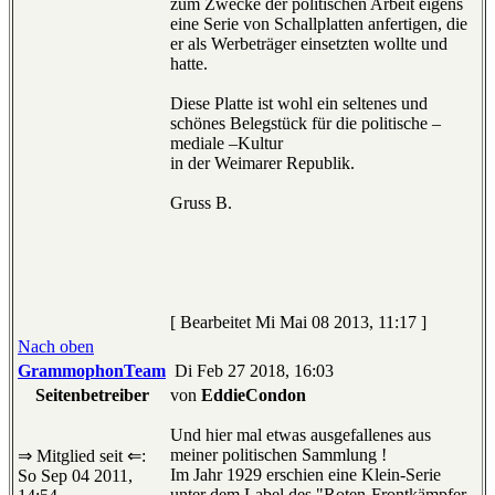
zum Zwecke der politischen Arbeit eigens
eine Serie von Schallplatten anfertigen, die
er als Werbeträger einsetzten wollte und
hatte.
Diese Platte ist wohl ein seltenes und
schönes Belegstück für die politische –
mediale –Kultur
in der Weimarer Republik.
Gruss B.
[ Bearbeitet Mi Mai 08 2013, 11:17 ]
Nach oben
GrammophonTeam
Di Feb 27 2018, 16:03
Seitenbetreiber
von
EddieCondon
Und hier mal etwas ausgefallenes aus
meiner politischen Sammlung !
⇒ Mitglied seit ⇐:
Im Jahr 1929 erschien eine Klein-Serie
So Sep 04 2011,
unter dem Label des "Roten-Frontkämpfer-