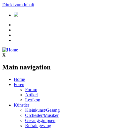
Direkt zum Inhalt
X
Main navigation
Home
Foren
Forum
Artikel
Lexikon
Künstler
Kleinkunst/Gesang
Orchester/Musiker
Gesangsgruppen
Refraingesang