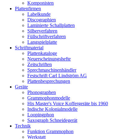
Komponisten
Plattenfirmen
Labelkunde
Discographien
Laminierte Schallplatten
Silberverfahren
Füllschriftverfahren
Langspielplatte
Schriftmaterial
Plattenkataloge
Neuerscheinungshefte
Zeitschriften
Sprechmaschinenhändler
Festschrift Carl Lindström AG
Plattenbesprechungen
Geräte
Phonographen
Grammophonmodelle
His Master's Voice Koffergeräte bis 1960
Indische Kolonialmodelle
Loopingphon
Saxograph Schneidegerät
Technik
Funktion Grammophon
Werkstatt