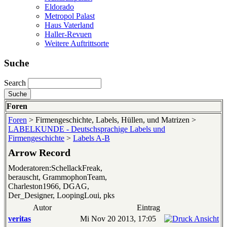
Eldorado
Metropol Palast
Haus Vaterland
Haller-Revuen
Weitere Auftrittsorte
Suche
Search
Foren
Foren
> Firmengeschichte, Labels, Hüllen, und Matrizen >
LABELKUNDE - Deutschsprachige Labels und
Firmengeschichte
>
Labels A-B
Arrow Record
Moderatoren:SchellackFreak,
berauscht, GrammophonTeam,
Charleston1966, DGAG,
Der_Designer, LoopingLoui, pks
Autor
Eintrag
veritas
Mi Nov 20 2013, 17:05