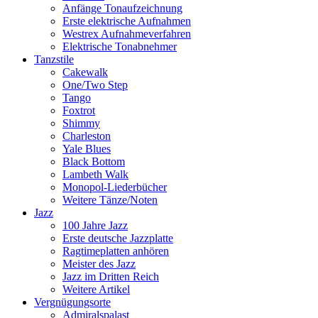
Anfänge Tonaufzeichnung
Erste elektrische Aufnahmen
Westrex Aufnahmeverfahren
Elektrische Tonabnehmer
Tanzstile
Cakewalk
One/Two Step
Tango
Foxtrot
Shimmy
Charleston
Yale Blues
Black Bottom
Lambeth Walk
Monopol-Liederbücher
Weitere Tänze/Noten
Jazz
100 Jahre Jazz
Erste deutsche Jazzplatte
Ragtimeplatten anhören
Meister des Jazz
Jazz im Dritten Reich
Weitere Artikel
Vergnügungsorte
Admiralspalast