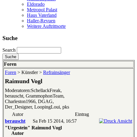
Eldorado
Metropol Palast
Haus Vaterland
Haller-Revuen
Weitere Auftrittsorte
Suche
Search
Foren
Foren
> Künstler >
Refrainsänger
Raimund Vogl
Moderatoren:SchellackFreak,
berauscht, GrammophonTeam,
Charleston1966, DGAG,
Der_Designer, LoopingLoui, pks
Autor
Eintrag
berauscht
Sa Feb 15 2014, 16:57
"Urgestein"
Raimund Vogl
Autor