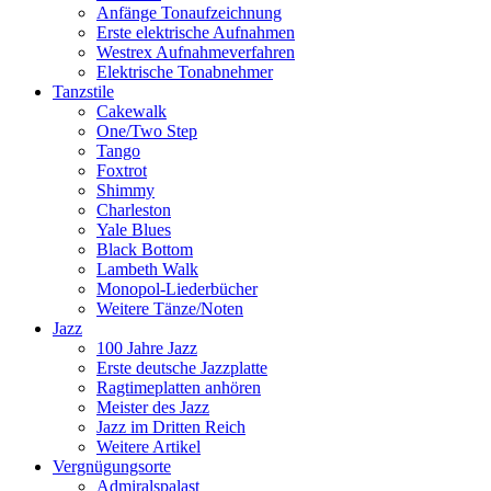
Anfänge Tonaufzeichnung
Erste elektrische Aufnahmen
Westrex Aufnahmeverfahren
Elektrische Tonabnehmer
Tanzstile
Cakewalk
One/Two Step
Tango
Foxtrot
Shimmy
Charleston
Yale Blues
Black Bottom
Lambeth Walk
Monopol-Liederbücher
Weitere Tänze/Noten
Jazz
100 Jahre Jazz
Erste deutsche Jazzplatte
Ragtimeplatten anhören
Meister des Jazz
Jazz im Dritten Reich
Weitere Artikel
Vergnügungsorte
Admiralspalast