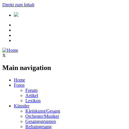
Direkt zum Inhalt
X
Main navigation
Home
Foren
Forum
Artikel
Lexikon
Künstler
Kleinkunst/Gesang
Orchester/Musiker
Gesangsgruppen
Refraingesang