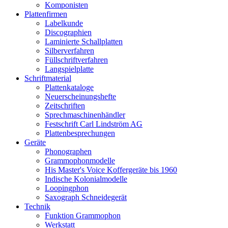
Komponisten
Plattenfirmen
Labelkunde
Discographien
Laminierte Schallplatten
Silberverfahren
Füllschriftverfahren
Langspielplatte
Schriftmaterial
Plattenkataloge
Neuerscheinungshefte
Zeitschriften
Sprechmaschinenhändler
Festschrift Carl Lindström AG
Plattenbesprechungen
Geräte
Phonographen
Grammophonmodelle
His Master's Voice Koffergeräte bis 1960
Indische Kolonialmodelle
Loopingphon
Saxograph Schneidegerät
Technik
Funktion Grammophon
Werkstatt