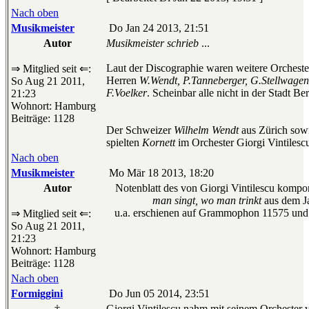
Nach oben
Musikmeister
Do Jan 24 2013, 21:51
Autor
Musikmeister schrieb
...
Laut der Discographie waren weitere Orchester
⇒ Mitglied seit ⇐:
Herren
W.Wendt, P.Tanneberger, G.Stellwagen
So Aug 21 2011,
F.Voelker
. Scheinbar alle nicht in der Stadt Be
21:23
Wohnort: Hamburg
Beiträge: 1128
Der Schweizer
Wilhelm Wendt
aus Zürich sow
spielten
Kornett
im Orchester Giorgi Vintilesc
Nach oben
Musikmeister
Mo Mär 18 2013, 18:20
Autor
Notenblatt des von Giorgi Vintilescu kompo
man singt, wo man trinkt
aus dem J
u.a. erschienen auf Grammophon 11575 und
⇒ Mitglied seit ⇐:
So Aug 21 2011,
21:23
Wohnort: Hamburg
Beiträge: 1128
Nach oben
Formiggini
Do Jun 05 2014, 23:51
†
Giorgi Vintilescu nahm mit seinem Orchester 