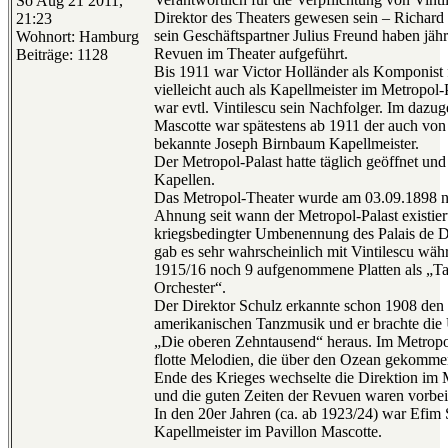
So Aug 21 2011,
Direktor des Theaters gewesen sein – Richard 
21:23
sein Geschäftspartner Julius Freund haben jäh
Wohnort: Hamburg
Revuen im Theater aufgeführt.
Beiträge: 1128
Bis 1911 war Victor Holländer als Komponist 
vielleicht auch als Kapellmeister im Metropol-P
war evtl. Vintilescu sein Nachfolger. Im dazu
Mascotte war spätestens ab 1911 der auch von 
bekannte Joseph Birnbaum Kapellmeister.
Der Metropol-Palast hatte täglich geöffnet und 
Kapellen.
Das Metropol-Theater wurde am 03.09.1898 ne
Ahnung seit wann der Metropol-Palast existier
kriegsbedingter Umbenennung des Palais de D
gab es sehr wahrscheinlich mit Vintilescu wäh
1915/16 noch 9 aufgenommene Platten als „Ta
Orchester“.
Der Direktor Schulz erkannte schon 1908 den 
amerikanischen Tanzmusik und er brachte die
„Die oberen Zehntausend“ heraus. Im Metropo
flotte Melodien, die über den Ozean gekomme
Ende des Krieges wechselte die Direktion im 
und die guten Zeiten der Revuen waren vorbei
In den 20er Jahren (ca. ab 1923/24) war Efim
Kapellmeister im Pavillon Mascotte.