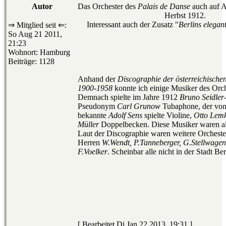
Autor
Das Orchester des
Palais de Danse
auch auf A
Herbst 1912.
Interessant auch der Zusatz "
Berlins elegan
⇒ Mitglied seit ⇐:
So Aug 21 2011,
21:23
Wohnort: Hamburg
Beiträge: 1128
Anhand der
Discographie der österreichisch
1900-1958
konnte ich einige Musiker des Orche
Demnach spielte im Jahre 1912
Bruno Seidler
Pseudonym
Carl Grunow
Tubaphone, der von
bekannte
Adolf Sens
spielte Violine,
Otto Lem
Müller
Doppelbecken. Diese Musiker waren all
Laut der Discographie waren weitere Orchester
Herren
W.Wendt, P.Tanneberger, G.Stellwagen
F.Voelker
. Scheinbar alle nicht in der Stadt Be
[ Bearbeitet Di Jan 22 2013, 19:31 ]