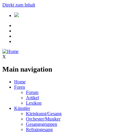
Direkt zum Inhalt
X
Main navigation
Home
Foren
Forum
Artikel
Lexikon
Künstler
Kleinkunst/Gesang
Orchester/Musiker
Gesangsgruppen
Refraingesang