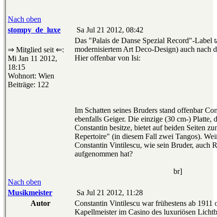
Nach oben
stompy_de_luxe
Sa Jul 21 2012, 08:42
Das "Palais de Danse Spezial Record"-Label t
modernisiertem Art Deco-Design) auch nach d
⇒ Mitglied seit ⇐:
Hier offenbar von Isi:
Mi Jan 11 2012,
18:15
Wohnort: Wien
Beiträge: 122
Im Schatten seines Bruders stand offenbar Cons
ebenfalls Geiger. Die einzige (30 cm-) Platte, 
Constantin besitze, bietet auf beiden Seiten 
Repertoire" (in diesem Fall zwei Tangos). We
Constantin Vintilescu, wie sein Bruder, auch 
aufgenommen hat?
br]
Nach oben
Musikmeister
Sa Jul 21 2012, 11:28
Autor
Constantin Vintilescu war frühestens ab 1911 
Kapellmeister im Casino des luxuriösen Lichtb