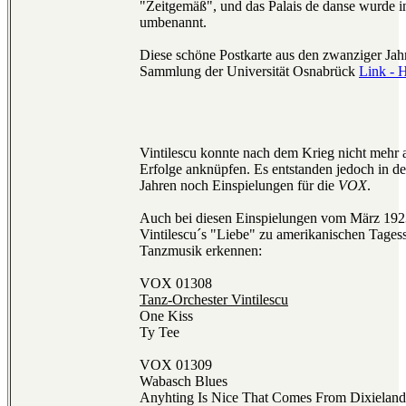
"Zeitgemäß", und das Palais de danse wurde 
umbenannt.
Diese schöne Postkarte aus den zwanziger Jah
Sammlung der Universität Osnabrück
Link - H
Vintilescu konnte nach dem Krieg nicht mehr a
Erfolge anknüpfen. Es entstanden jedoch in d
Jahren noch Einspielungen für die
VOX
.
Auch bei diesen Einspielungen vom März 1923
Vintilescu´s "Liebe" zu amerikanischen Tages
Tanzmusik erkennen:
VOX 01308
Tanz-Orchester Vintilescu
One Kiss
Ty Tee
VOX 01309
Wabasch Blues
Anyhting Is Nice That Comes From Dixieland