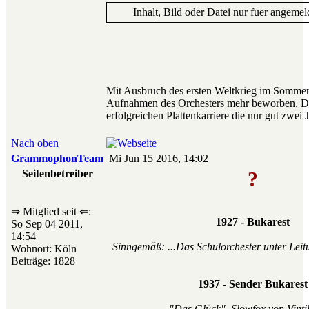
Inhalt, Bild oder Datei nur fuer angemel
Mit Ausbruch des ersten Weltkrieg im Somme
Aufnahmen des Orchesters mehr beworben. Da
erfolgreichen Plattenkarriere die nur gut zwei J
Nach oben
GrammophonTeam
Mi Jun 15 2016, 14:02
Seitenbetreiber
?
⇒ Mitglied seit ⇐:
1927 - Bukarest
So Sep 04 2011,
14:54
Sinngemäß: ...Das Schulorchester unter Leitu
Wohnort: Köln
Beiträge: 1828
1937 - Sender Bukarest
"Das Glück", Slowfox von Vintil