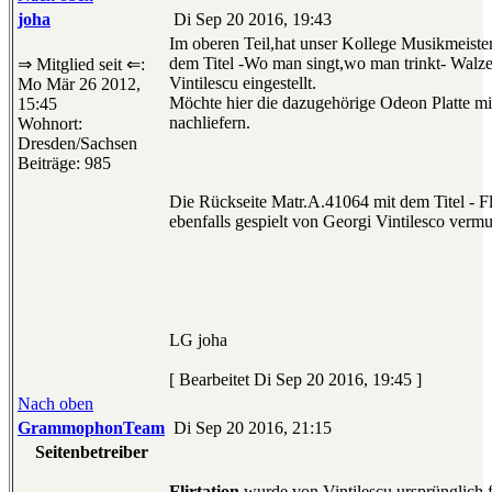
joha
Di Sep 20 2016, 19:43
Im oberen Teil,hat unser Kollege Musikmeister
dem Titel -Wo man singt,wo man trinkt- Walz
⇒ Mitglied seit ⇐:
Vintilescu eingestellt.
Mo Mär 26 2012,
Möchte hier die dazugehörige Odeon Platte mi
15:45
nachliefern.
Wohnort:
Dresden/Sachsen
Beiträge: 985
Die Rückseite Matr.A.41064 mit dem Titel - Fl
ebenfalls gespielt von Georgi Vintilesco verm
LG joha
[ Bearbeitet Di Sep 20 2016, 19:45 ]
Nach oben
GrammophonTeam
Di Sep 20 2016, 21:15
Seitenbetreiber
Flirtation
wurde von Vintilescu ursprünglich 