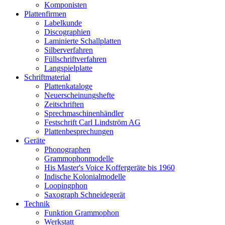
Komponisten
Plattenfirmen
Labelkunde
Discographien
Laminierte Schallplatten
Silberverfahren
Füllschriftverfahren
Langspielplatte
Schriftmaterial
Plattenkataloge
Neuerscheinungshefte
Zeitschriften
Sprechmaschinenhändler
Festschrift Carl Lindström AG
Plattenbesprechungen
Geräte
Phonographen
Grammophonmodelle
His Master's Voice Koffergeräte bis 1960
Indische Kolonialmodelle
Loopingphon
Saxograph Schneidegerät
Technik
Funktion Grammophon
Werkstatt