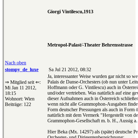
Giorgi Vintilescu,1913
Metropol-Palast/-Theater Behrensstrasse
Nach oben
stompy_de_luxe
Sa Jul 21 2012, 08:32
Ja, interessanter Weise wurden gar nicht so 
Palais de Danse-Orchesters (ob nun unter Lei
⇒ Mitglied seit ⇐:
Hoffmann oder G. Vintilescu) auch in Österreic
Mi Jan 11 2012,
und/oder vertrieben. Was natürlich auf eine ge
18:15
dieser Aufnahmen auch in Österreich schließen 
Wohnort: Wien
wenn nicht alle Grammophon-Ausgaben finde
Beiträge: 122
Form deutscher Pressungen als auch in Form ö
natürlich mit dem Vermerk "Hergestellt von de
Grammophon-Gesellschaft m. b. H., Aussig a. 
Hier Beka (Mx. 14297) als (späte) deutsche Pr
Orchester- und Dirigentenbezeichnung: