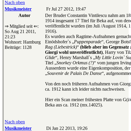
Nach oben
Musikmeister
Fr Jul 27 2012, 19:47
Autor
Der Bruder Constantin Vintilescu nahm am 18.
1914 insgesamt 17 Titel für Beka auf, von dene
veröffentlicht wurden (im Juli /August 1914, 1
⇒ Mitglied seit ⇐:
1916).
So Aug 21 2011,
Es wurden auch Ragtime-Aufnahmen gemacht, 
21:23
Einödshofer`s „
Puppenparade
“, George Botsf
Wohnort: Hamburg
Rag (Liebestrick)
“
(blieb aber im Gegensat
Beiträge: 1128
Giorgi wohl unveröffentlicht)
, Harry von Til
Glide
“, Henry Marshall`s „
My Little Lovin` S
Titel „
Snorkey Orkmus (?)
“ vom jungen Irving
Ausserdem wurde eine Eigenkomposition, der
„
Souvenir de Palais De Danse
“, aufgenomme
Von den noch früheren Aufnahmen von Giorgi
ca. 1912 kann ich leider nichts nachweisen.
Hier ein Scan meiner frühesten Platte von G(i/e
Beka aus ca. 1912 (mx.14025).
Nach oben
Musikmeister
Di Jan 22 2013, 19:26