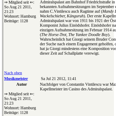
Admiralspalast am Bahnhof Friedrichstraße in 
⇒ Mitglied seit ⇐:
bekannten Aufnahmesitzungen im September 
So Aug 21 2011,
nahm C.Vintilescu auch Ragtime auf (
Mandy L
21:23
Wackelschieber, Känguruh
). Der erste Kapellm
Wohnort: Hamburg
Admiralspalast war von 1911 bis 1921 der Öst
Beiträge: 1128
Komponist Julius Einödshofer. Einödshofer na
einzigen Aufnahmesitzung im Februar 1914 au
(
The Horse-Trot, The Yankee Doodle Boy
).
Wahrscheinlich hat Giorgi seinem Bruder Cons
der Suche nach einem Engagement geholfen,
hat ja Giorgi mindestens eine Komposition vo
dieser Zeit auf Schallplatte verewigt.
Nach oben
Musikmeister
Sa Jul 21 2012, 11:41
Autor
Nachfolger von Constantin Vintilescu war Ma
Kapellmeister im Casino des Admiralspalast.
⇒ Mitglied seit ⇐:
So Aug 21 2011,
21:23
Wohnort: Hamburg
Beiträge: 1128