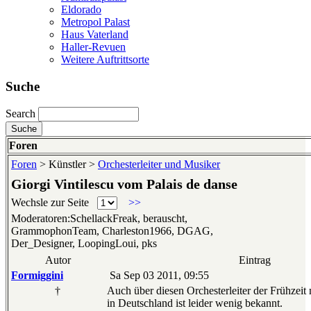
Eldorado
Metropol Palast
Haus Vaterland
Haller-Revuen
Weitere Auftrittsorte
Suche
Search
Foren
Foren
> Künstler >
Orchesterleiter und Musiker
Giorgi Vintilescu vom Palais de danse
Wechsle zur Seite
>>
Moderatoren:SchellackFreak, berauscht,
GrammophonTeam, Charleston1966, DGAG,
Der_Designer, LoopingLoui, pks
Autor
Eintrag
Formiggini
Sa Sep 03 2011, 09:55
†
Auch über diesen Orchesterleiter der Frühzei
in Deutschland ist leider wenig bekannt.