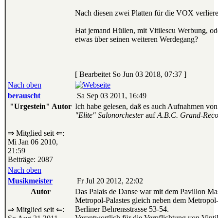
Nach diesen zwei Platten für die VOX verliere
Hat jemand Hüllen, mit Vitilescu Werbung, o
etwas über seinen weiteren Werdegang?
[ Bearbeitet So Jun 03 2018, 07:37 ]
Nach oben
berauscht
Sa Sep 03 2011, 16:49
"Urgestein" Autor
Ich habe gelesen, daß es auch Aufnahmen von
"Elite" Salonorchester
auf
A.B.C. Grand-Reco
⇒ Mitglied seit ⇐:
Mi Jan 06 2010,
21:59
Beiträge: 2087
Nach oben
Musikmeister
Fr Jul 20 2012, 22:02
Autor
Das Palais de Danse war mit dem Pavillon Mas
Metropol-Palastes gleich neben dem Metropol-
Berliner Behrensstrasse 53-54.
⇒ Mitglied seit ⇐:
Verantwortlich für die Verpflichtung von Vinti