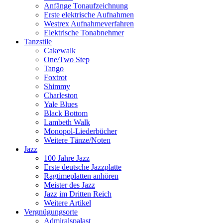
Anfänge Tonaufzeichnung
Erste elektrische Aufnahmen
Westrex Aufnahmeverfahren
Elektrische Tonabnehmer
Tanzstile
Cakewalk
One/Two Step
Tango
Foxtrot
Shimmy
Charleston
Yale Blues
Black Bottom
Lambeth Walk
Monopol-Liederbücher
Weitere Tänze/Noten
Jazz
100 Jahre Jazz
Erste deutsche Jazzplatte
Ragtimeplatten anhören
Meister des Jazz
Jazz im Dritten Reich
Weitere Artikel
Vergnügungsorte
Admiralspalast