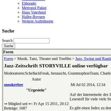
Eldorado
Metropol Palast
Haus Vaterland
Haller-Revuen
Weitere Auftrittsorte
Suche
Search
Foren
Foren
> Musik, Tanz, Theater und Tonfilm >
Jazz, Swing und Ragt
Jazz-Zeitschrift STORYVILLE online verfügbar
Moderatoren:SchellackFreak, berauscht, GrammophonTeam, Charl
Autor
snookerbee
Mi Jul 02 2014, 12:34
"Urgestein"
Auf der Internetseite de
Lesestoff für viele viele S
⇒ Mitglied seit ⇐: Fr Apr 15 2011, 20:12
Es gibt einen Index zu d
Beiträge: 1687