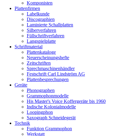
Komponisten
Plattenfirmen
Labelkunde
Discographien
Laminierte Schallplatten
Silberverfahren
Füllschriftverfahren
Langspielplatte
Schriftmaterial
Plattenkataloge
Neuerscheinungshefte
Zeitschriften
Sprechmaschinenhändler
Festschrift Carl Lindström AG
Plattenbesprechungen
Geräte
Phonographen
Grammophonmodelle
His Master's Voice Koffergeräte bis 1960
Indische Kolonialmodelle
Loopingphon
Saxograph Schneidegerät
Technik
Funktion Grammophon
Werkstatt