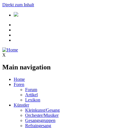
Direkt zum Inhalt
X
Main navigation
Home
Foren
Forum
Artikel
Lexikon
Künstler
Kleinkunst/Gesang
Orchester/Musiker
Gesangsgruppen
Refraingesang