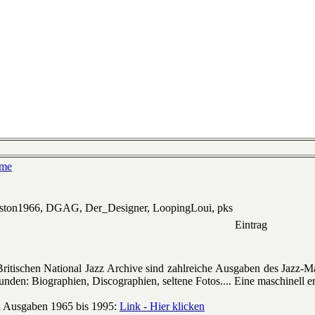
ime
eston1966, DGAG, Der_Designer, LoopingLoui, pks
Eintrag
s Britischen National Jazz Archive sind zahlreiche Ausgaben des Ja
tunden: Biographien, Discographien, seltene Fotos.... Eine maschinell er
en Ausgaben 1965 bis 1995:
Link - Hier klicken