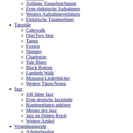
Anfänge Tonaufzeichnung
Erste elektrische Aufnahmen
Westrex Aufnahmeverfahren
Elektrische Tonabnehmer
Tanzstile
Cakewalk
One/Two Step
Tango
Foxtrot
Shimmy
Charleston
Yale Blues
Black Bottom
Lambeth Walk
Monopol-Liederbücher
Weitere Tänze/Noten
Jazz
100 Jahre Jazz
Erste deutsche Jazzplatte
Ragtimeplatten anhören
Meister des Jazz
Jazz im Dritten Reich
Weitere Artikel
Vergnügungsorte
Admiralspalast