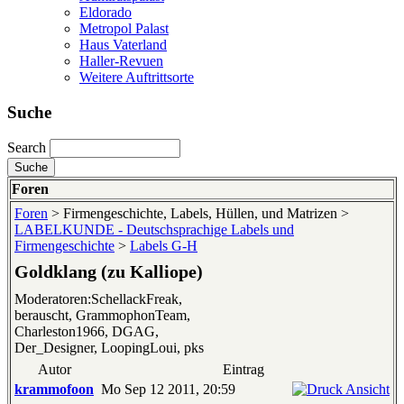
Eldorado
Metropol Palast
Haus Vaterland
Haller-Revuen
Weitere Auftrittsorte
Suche
Search
Foren
Foren
> Firmengeschichte, Labels, Hüllen, und Matrizen >
LABELKUNDE - Deutschsprachige Labels und
Firmengeschichte
>
Labels G-H
Goldklang (zu Kalliope)
Moderatoren:SchellackFreak,
berauscht, GrammophonTeam,
Charleston1966, DGAG,
Der_Designer, LoopingLoui, pks
Autor
Eintrag
krammofoon
Mo Sep 12 2011, 20:59