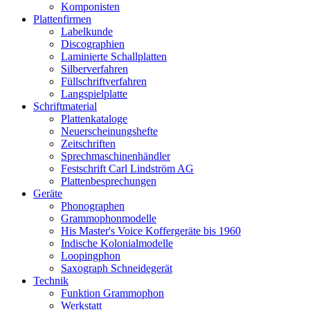
Komponisten
Plattenfirmen
Labelkunde
Discographien
Laminierte Schallplatten
Silberverfahren
Füllschriftverfahren
Langspielplatte
Schriftmaterial
Plattenkataloge
Neuerscheinungshefte
Zeitschriften
Sprechmaschinenhändler
Festschrift Carl Lindström AG
Plattenbesprechungen
Geräte
Phonographen
Grammophonmodelle
His Master's Voice Koffergeräte bis 1960
Indische Kolonialmodelle
Loopingphon
Saxograph Schneidegerät
Technik
Funktion Grammophon
Werkstatt