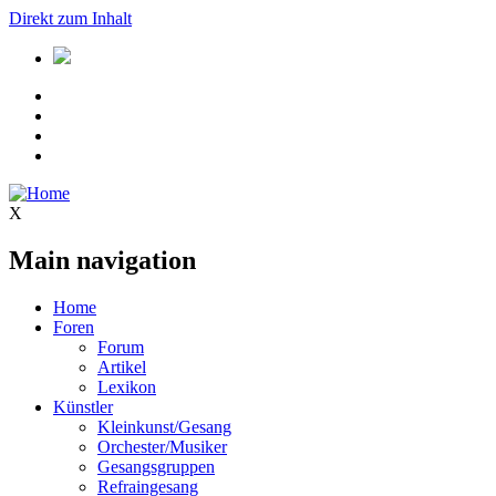
Direkt zum Inhalt
X
Main navigation
Home
Foren
Forum
Artikel
Lexikon
Künstler
Kleinkunst/Gesang
Orchester/Musiker
Gesangsgruppen
Refraingesang