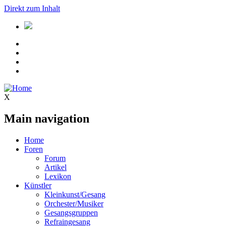
Direkt zum Inhalt
X
Main navigation
Home
Foren
Forum
Artikel
Lexikon
Künstler
Kleinkunst/Gesang
Orchester/Musiker
Gesangsgruppen
Refraingesang