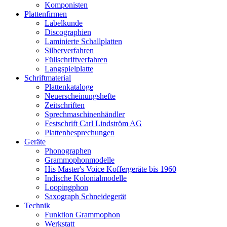
Komponisten
Plattenfirmen
Labelkunde
Discographien
Laminierte Schallplatten
Silberverfahren
Füllschriftverfahren
Langspielplatte
Schriftmaterial
Plattenkataloge
Neuerscheinungshefte
Zeitschriften
Sprechmaschinenhändler
Festschrift Carl Lindström AG
Plattenbesprechungen
Geräte
Phonographen
Grammophonmodelle
His Master's Voice Koffergeräte bis 1960
Indische Kolonialmodelle
Loopingphon
Saxograph Schneidegerät
Technik
Funktion Grammophon
Werkstatt