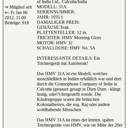
of India Ltd., Calcutta/India
MODELL: 31A
⇒ Mitglied seit
SERIENNUMMER:
⇐: Fr Jan 06
JAHR: 1935 f.
2012, 11:09
DAMALIGER PREIS:
Beiträge: 918
GEHÄUSE:Teak
PLATTENTELLER: 12 in.
TRICHTER: HMV Morning Glory
MOTOR: HMV 32
SCHALLDOSE: HMV No. 5A
INTERESSANTE DETAILS: Ein
Trichtergerät mit Autobreak!
Das HMV 31A ist ein Modell, welches
ausschließlich in Indien erhältlich war und dort
durch die Gramophone Company of India in
Calcutta (genauer gesagt in Dum Dum - klingt
lustig, oder?) hergestellt wurde. Die
Käufergruppe waren die britischen
Kolonialherren, die sog. Raj oder andere
wohlhabende Menschen.
Das HMV 31A ist eines der letzten, späten
Trichtergeräte von HMV, wie sie Mitte der 20er