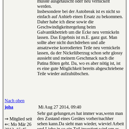
musste ausgetauscht oder neu vernickelt
werden.
Insbesondere bei der Autobreak ist es nicht so
einfach auf Anhieb einen Ersatz zu bekommen.
Daher habe ich diese sowie die
Geschwindigkeitsregelung beim
Galvantikbetrieb um die Ecke neu vernickeln
lassen. Das Ergebnis ist m.E. ganz gut. Man
sollte aber nicht durchdrehen und alle
ansatzweise korrodierten Teile neu vernickeln
lassen, da der Nickelüberzug schon sehr glossy
aussieht und meinem Geschmack nach die
Patina flöten geht. Da, wo es aber nötig ist, ist
es eine gute Möglichkeit bereits abgeschriebene
Teile wieder aufzuhübschen.
Nach oben
joha
Mi Aug 27 2014, 09:40
Sehr gut gelungen,es hat immer was,wenn man
den Zustand eines Gerätes vorher/nachher
⇒ Mitglied seit
sehen kann.Da sieht man wieder, wieviel Arbeit
⇐: Mo Mär 26
und Liebe in so ein Teil investiert wird,um es