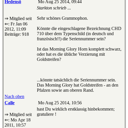
Hedensö
Mo Aug 25 2014, 09:44
Starkton schrieb
...
Sehr schönes Grammophon.
⇒ Mitglied seit
⇐: Fr Jan 06
Könnte die eingeschlagene Bezeichnung CHD
2012, 11:09
710 über dem Typenschild (in deutsch und
Beiträge: 918
französisch!!) die Seriennummer sein?
Ist das Morning Glory Horn komplett schwarz,
oder hat es die übliche Verzierung mit
Goldstreifen?
...könnte tatsächlich die Seriennummer sein.
Das Morning Glory hat Goldstreifen - an den
Pfalzen sowie am oberen Rand.
Nach oben
Calle
Mo Aug 25 2014, 10:56
hast Du wirklich erstklassig hinbekommen;
gratuliere !
⇒ Mitglied seit
⇐: Mo Apr 18
2011, 10:57