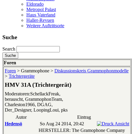
Eldorado
Metropol Palast
Haus Vaterland
Haller-Revuen
Weitere Auftrittsorte
Suche
Search
Foren
Foren
> Grammophone >
Diskussionskreis Grammophonmodelle
>
Trichtergeräte
HMV 31A (Trichtergerät)
Moderatoren:SchellackFreak,
berauscht, GrammophonTeam,
Charleston1966, DGAG,
Der_Designer, LoopingLoui, pks
Autor
Eintrag
Hedensö
So Aug 24 2014, 20:42
HERSTELLER: The Gramophone Company