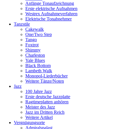
Anfänge Tonaufzeichnung
Erste elektrische Aufnahmen
Westrex Aufnahmeverfahren
Elektrische Tonabnehmer
Tanzstile
Cakewalk
One/Two Step
Tango
Foxtrot
Shimmy
Charleston
Yale Blues
Black Bottom
Lambeth Walk
Monopol-Liederbücher
Weitere Tänze/Noten
Jazz
100 Jahre Jazz
Erste deutsche Jazzplatte
Ragtimeplatten anhören
Meister des Jazz
Jazz im Dritten Reich
Weitere Artikel
Vergnügungsorte
Admiralspalast