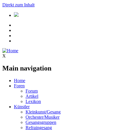
Direkt zum Inhalt
X
Main navigation
Home
Foren
Forum
Artikel
Lexikon
Künstler
Kleinkunst/Gesang
Orchester/Musiker
Gesangsgruppen
Refraingesang