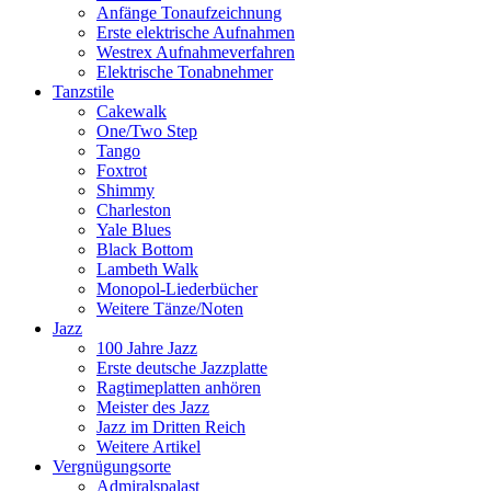
Anfänge Tonaufzeichnung
Erste elektrische Aufnahmen
Westrex Aufnahmeverfahren
Elektrische Tonabnehmer
Tanzstile
Cakewalk
One/Two Step
Tango
Foxtrot
Shimmy
Charleston
Yale Blues
Black Bottom
Lambeth Walk
Monopol-Liederbücher
Weitere Tänze/Noten
Jazz
100 Jahre Jazz
Erste deutsche Jazzplatte
Ragtimeplatten anhören
Meister des Jazz
Jazz im Dritten Reich
Weitere Artikel
Vergnügungsorte
Admiralspalast