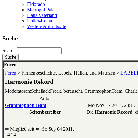
Eldorado
Metropol Palast
Haus Vaterland
Haller-Revuen
Weitere Auftrittsorte
Suche
Search
Foren
Foren
> Firmengeschichte, Labels, Hüllen, und Matrizen >
LABELKU
Harmonie Rekord
Moderatoren:SchellackFreak, berauscht, GrammophonTeam, Charl
Autor
GrammophonTeam
Mo Nov 17 2014, 23:15
Seitenbetreiber
Die
Harmonie Record
, 
⇒ Mitglied seit ⇐: So Sep 04 2011,
14:54