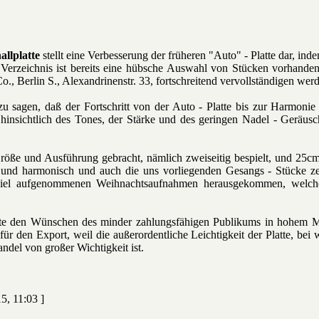
allplatte
stellt eine Verbesserung der früheren "Auto" - Platte dar, inde
erzeichnis ist bereits eine hübsche Auswahl von Stücken vorhanden
 Berlin S., Alexandrinenstr. 33, fortschreitend vervollständigen wer
t zu sagen, daß der Fortschritt von der Auto - Platte bis zur Harmonie
hinsichtlich des Tones, der Stärke und des geringen Nadel - Geräusch
 Größe und Ausführung gebracht, nämlich zweiseitig bespielt, und 25
 und harmonisch und auch die uns vorliegenden Gesangs - Stücke ze
el aufgenommenen Weihnachtsaufnahmen herausgekommen, welche a
tte den Wünschen des minder zahlungsfähigen Publikums in hohem Ma
für den Export, weil die außerordentliche Leichtigkeit der Platte, be
ndel von großer Wichtigkeit ist.
5, 11:03 ]