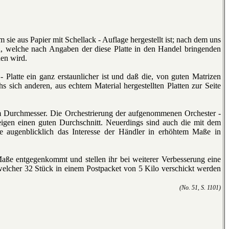
m sie aus Papier mit Schellack - Auflage hergestellt ist; nach dem uns
, welche nach Angaben der diese Platte in den Handel bringenden
den wird.
 - Platte ein ganz erstaunlicher ist und daß die, von guten Matrizen
s sich anderen, aus echtem Material hergestellten Platten zur Seite
cm Durchmesser. Die Orchestrierung der aufgenommenen Orchester -
igen einen guten Durchschnitt. Neuerdings sind auch die mit dem
ugenblicklich das Interesse der Händler in erhöhtem Maße in
ße entgegenkommt und stellen ihr bei weiterer Verbesserung eine
i welcher 32 Stück in einem Postpacket von 5 Kilo verschickt werden
(No. 51, S. 1101)