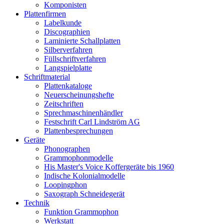
Komponisten
Plattenfirmen
Labelkunde
Discographien
Laminierte Schallplatten
Silberverfahren
Füllschriftverfahren
Langspielplatte
Schriftmaterial
Plattenkataloge
Neuerscheinungshefte
Zeitschriften
Sprechmaschinenhändler
Festschrift Carl Lindström AG
Plattenbesprechungen
Geräte
Phonographen
Grammophonmodelle
His Master's Voice Koffergeräte bis 1960
Indische Kolonialmodelle
Loopingphon
Saxograph Schneidegerät
Technik
Funktion Grammophon
Werkstatt