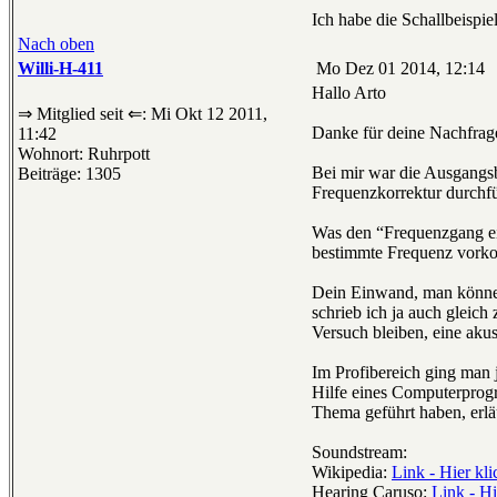
Ich habe die Schallbeispie
Nach oben
Willi-H-411
Mo Dez 01 2014, 12:14
Hallo Arto
⇒ Mitglied seit ⇐: Mi Okt 12 2011,
Danke für deine Nachfrag
11:42
Wohnort: Ruhrpott
Bei mir war die Ausgangsb
Beiträge: 1305
Frequenzkorrektur durchfüh
Was den “Frequenzgang ein
bestimmte Frequenz vork
Dein Einwand, man könne j
schrieb ich ja auch gleich
Versuch bleiben, eine aku
Im Profibereich ging man 
Hilfe eines Computerprogr
Thema geführt haben, erläu
Soundstream:
Wikipedia:
Link - Hier kl
Hearing Caruso:
Link - Hi