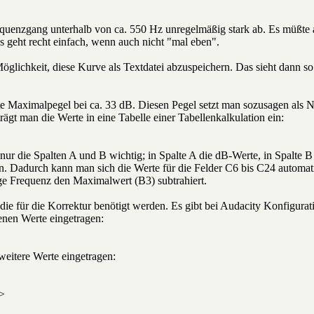
Frequenzgang unterhalb von ca. 550 Hz unregelmäßig stark ab. Es müßt
geht recht einfach, wenn auch nicht "mal eben".
öglichkeit, diese Kurve als Textdatei abzuspeichern. Das sieht dann so
tzte Maximalpegel bei ca. 33 dB. Diesen Pegel setzt man sozusagen als
ägt man die Werte in eine Tabelle einer Tabellenkalkulation ein:
nur die Spalten A und B wichtig; in Spalte A die dB-Werte, in Spalte B 
n. Dadurch kann man sich die Werte für die Felder C6 bis C24 automa
ge Frequenz den Maximalwert (B3) subtrahiert.
 die für die Korrektur benötigt werden. Es gibt bei Audacity Konfigura
nen Werte eingetragen:
eitere Werte eingetragen:
/>