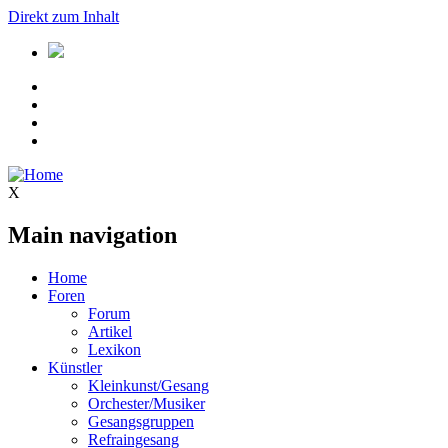
Direkt zum Inhalt
X
Main navigation
Home
Foren
Forum
Artikel
Lexikon
Künstler
Kleinkunst/Gesang
Orchester/Musiker
Gesangsgruppen
Refraingesang