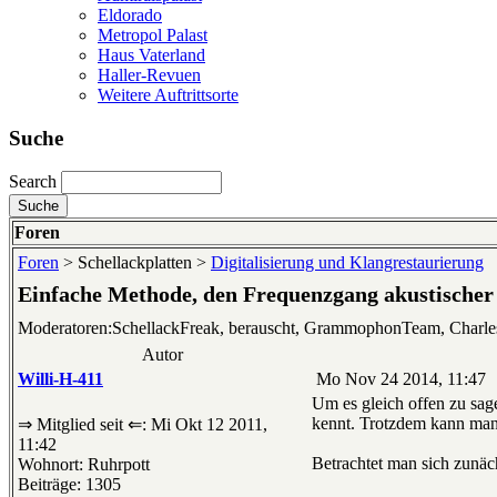
Eldorado
Metropol Palast
Haus Vaterland
Haller-Revuen
Weitere Auftrittsorte
Suche
Search
Foren
Foren
> Schellackplatten >
Digitalisierung und Klangrestaurierung
Einfache Methode, den Frequenzgang akustischer
Moderatoren:SchellackFreak, berauscht, GrammophonTeam, Charl
Autor
Willi-H-411
Mo Nov 24 2014, 11:47
Um es gleich offen zu sage
kennt. Trotzdem kann man 
⇒ Mitglied seit ⇐: Mi Okt 12 2011,
11:42
Betrachtet man sich zunä
Wohnort: Ruhrpott
Beiträge: 1305