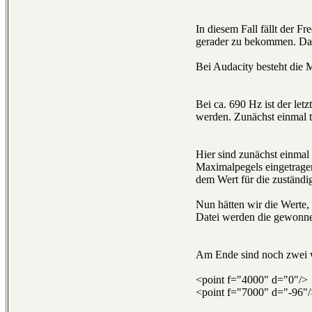
In diesem Fall fällt der 
gerader zu bekommen. Das 
Bei Audacity besteht die M
Bei ca. 690 Hz ist der le
werden. Zunächst einmal tr
Hier sind zunächst einmal 
Maximalpegels eingetrage
dem Wert für die zuständi
Nun hätten wir die Werte,
Datei werden die gewonne
Am Ende sind noch zwei w
<point f="4000" d="0"/>
<point f="7000" d="-96"