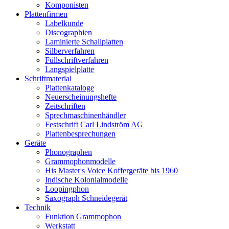
Komponisten
Plattenfirmen
Labelkunde
Discographien
Laminierte Schallplatten
Silberverfahren
Füllschriftverfahren
Langspielplatte
Schriftmaterial
Plattenkataloge
Neuerscheinungshefte
Zeitschriften
Sprechmaschinenhändler
Festschrift Carl Lindström AG
Plattenbesprechungen
Geräte
Phonographen
Grammophonmodelle
His Master's Voice Koffergeräte bis 1960
Indische Kolonialmodelle
Loopingphon
Saxograph Schneidegerät
Technik
Funktion Grammophon
Werkstatt