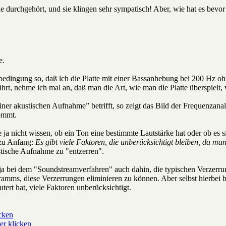
le durchgehört, und sie klingen sehr sympatisch! Aber, wie hat es bevo
e.
edingung so, daß ich die Platte mit einer Bassanhebung bei 200 Hz o
rt, nehme ich mal an, daß man die Art, wie man die Platte überspielt,
er akustischen Aufnahme” betrifft, so zeigt das Bild der Frequenzanaly
ommt.
a nicht wissen, ob ein Ton eine bestimmte Lautstärke hat oder ob es s
 zu Anfang:
Es gibt viele Faktoren, die unberücksichtigt bleiben, da man
stische Aufnahme zu "entzerren".
ja bei dem "Soundstreamverfahren" auch dahin, die typischen Verzerr
amms, diese Verzerrungen eliminieren zu können. Aber selbst hierbei b
tert hat, viele Faktoren unberücksichtigt.
icken
er klicken