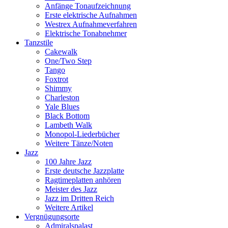
Anfänge Tonaufzeichnung
Erste elektrische Aufnahmen
Westrex Aufnahmeverfahren
Elektrische Tonabnehmer
Tanzstile
Cakewalk
One/Two Step
Tango
Foxtrot
Shimmy
Charleston
Yale Blues
Black Bottom
Lambeth Walk
Monopol-Liederbücher
Weitere Tänze/Noten
Jazz
100 Jahre Jazz
Erste deutsche Jazzplatte
Ragtimeplatten anhören
Meister des Jazz
Jazz im Dritten Reich
Weitere Artikel
Vergnügungsorte
Admiralspalast