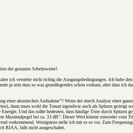
ion der genauen Arbeitsweise!
t, aber ich verstehe nicht richtig die Ausgangsbedingungen. Ich habe d
nnte ja sein dass so was grundlegendes schon vorkam, aber dass ich da
g einer akustischen Aufnahme”? Wenn der durch Analyse einer ganzen P
ten), dann muss wohl die Tonart irgendwie auch als Spitzen gezeigt wer
ergie. Und das sollte bedeuten, dass häufige Töne durch Spitzen gez
tzte Maximalpegel bei ca. 33 dB”. Dieser Wert könnte entweder vom Tri
nd vorkommend. Wenigstens stelle ich mir es so vor. Zum Frequenzgan
ich RIAA, falls nicht ausgeschaltet.