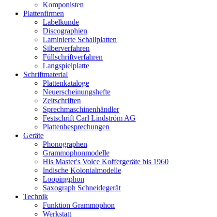
Komponisten
Plattenfirmen
Labelkunde
Discographien
Laminierte Schallplatten
Silberverfahren
Füllschriftverfahren
Langspielplatte
Schriftmaterial
Plattenkataloge
Neuerscheinungshefte
Zeitschriften
Sprechmaschinenhändler
Festschrift Carl Lindström AG
Plattenbesprechungen
Geräte
Phonographen
Grammophonmodelle
His Master's Voice Koffergeräte bis 1960
Indische Kolonialmodelle
Loopingphon
Saxograph Schneidegerät
Technik
Funktion Grammophon
Werkstatt