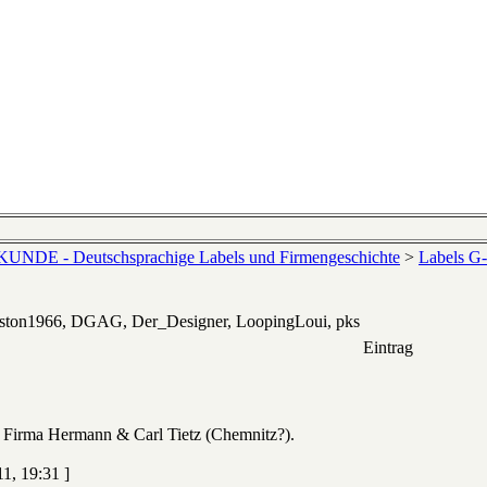
NDE - Deutschsprachige Labels und Firmengeschichte
>
Labels G
eston1966, DGAG, Der_Designer, LoopingLoui, pks
Eintrag
r Firma Hermann & Carl Tietz (Chemnitz?).
1, 19:31 ]