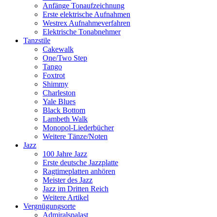
Anfänge Tonaufzeichnung
Erste elektrische Aufnahmen
Westrex Aufnahmeverfahren
Elektrische Tonabnehmer
Tanzstile
Cakewalk
One/Two Step
Tango
Foxtrot
Shimmy
Charleston
Yale Blues
Black Bottom
Lambeth Walk
Monopol-Liederbücher
Weitere Tänze/Noten
Jazz
100 Jahre Jazz
Erste deutsche Jazzplatte
Ragtimeplatten anhören
Meister des Jazz
Jazz im Dritten Reich
Weitere Artikel
Vergnügungsorte
Admiralspalast