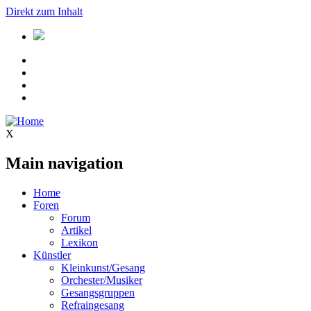
Direkt zum Inhalt
X
Main navigation
Home
Foren
Forum
Artikel
Lexikon
Künstler
Kleinkunst/Gesang
Orchester/Musiker
Gesangsgruppen
Refraingesang