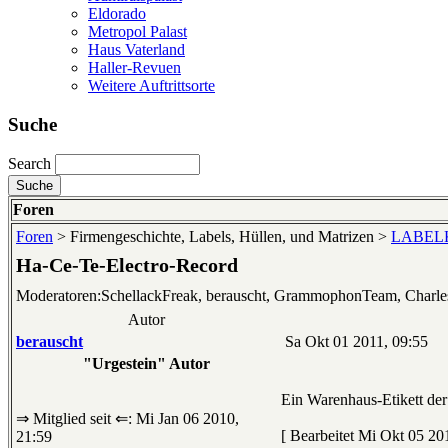
Eldorado
Metropol Palast
Haus Vaterland
Haller-Revuen
Weitere Auftrittsorte
Suche
Search
Foren
Foren
> Firmengeschichte, Labels, Hüllen, und Matrizen >
LABELKU
Ha-Ce-Te-Electro-Record
Moderatoren:SchellackFreak, berauscht, GrammophonTeam, Charl
Autor
berauscht
Sa Okt 01 2011, 09:55
"Urgestein" Autor
Ein Warenhaus-Etikett de
⇒ Mitglied seit ⇐: Mi Jan 06 2010,
[ Bearbeitet Mi Okt 05 201
21:59