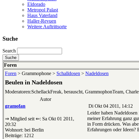
Eldorado
Metropol Palast
Haus Vaterland
Haller-Revuen
Weitere Auftrittsorte
Suche
Search
Foren
Foren
> Grammophone >
Schalldosen
>
Nadeldosen
Beulen in Nadeldosen
Moderatoren:SchellackFreak, berauscht, GrammophonTeam, Charl
Autor
gramofan
Di Okt 04 2011, 14:12
Leider haben Nadeldosen 
meiner Erfahrung ganz gut 
⇒ Mitglied seit ⇐: Sa Okt 01 2011,
in Form drücken. Was aber
20:32
Erfahrungen oder Ideen? B
Wohnort: bei Berlin
Beiträge: 1212