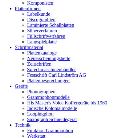
Komponisten
Plattenfirmen
Labelkunde
Discographien
Laminierte Schallplatten
Silberverfahren
Füllschriftverfahren
Langspielplatte
Schriftmaterial
Plattenkataloge
Neuerscheinungshefte
Zeitschriften
Sprechmaschinenhändler
Festschrift Carl Lindström AG
Plattenbesprechungen
Geräte
Phonographen
Grammophonmodelle
His Master's Voice Koffergeräte bis 1960
Indische Kolonialmodelle
Loopingphon
Saxograph Schneidegerät
Technik
Funktion Grammophon
Werkstatt