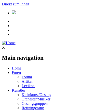
Direkt zum Inhalt
X
Main navigation
Home
Foren
Forum
Artikel
Lexikon
Künstler
Kleinkunst/Gesang
Orchester/Musiker
Gesangsgruppen
Refraingesang