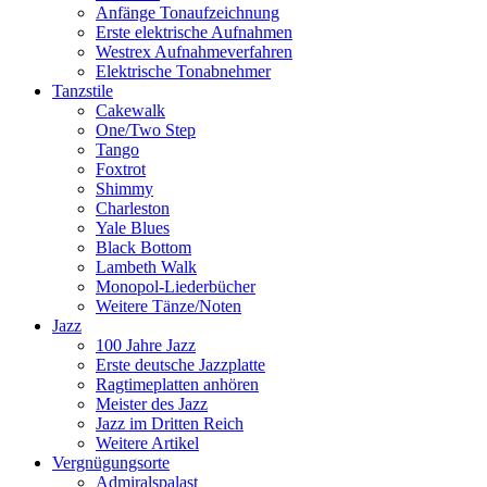
Anfänge Tonaufzeichnung
Erste elektrische Aufnahmen
Westrex Aufnahmeverfahren
Elektrische Tonabnehmer
Tanzstile
Cakewalk
One/Two Step
Tango
Foxtrot
Shimmy
Charleston
Yale Blues
Black Bottom
Lambeth Walk
Monopol-Liederbücher
Weitere Tänze/Noten
Jazz
100 Jahre Jazz
Erste deutsche Jazzplatte
Ragtimeplatten anhören
Meister des Jazz
Jazz im Dritten Reich
Weitere Artikel
Vergnügungsorte
Admiralspalast