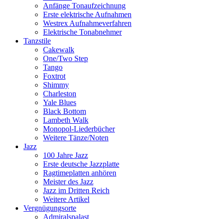
Anfänge Tonaufzeichnung
Erste elektrische Aufnahmen
Westrex Aufnahmeverfahren
Elektrische Tonabnehmer
Tanzstile
Cakewalk
One/Two Step
Tango
Foxtrot
Shimmy
Charleston
Yale Blues
Black Bottom
Lambeth Walk
Monopol-Liederbücher
Weitere Tänze/Noten
Jazz
100 Jahre Jazz
Erste deutsche Jazzplatte
Ragtimeplatten anhören
Meister des Jazz
Jazz im Dritten Reich
Weitere Artikel
Vergnügungsorte
Admiralspalast