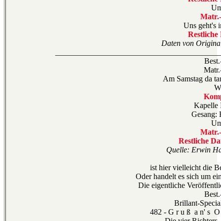
Um
Matr.
Uns geht's 
Restliche
Daten von Original
__________________________________________
Best.
Matr.
Am Samstag da tanz
W
Komp
Kapelle
Gesang: 
Um
Matr.
Restliche Da
Quelle: Erwin H
ist hier vielleicht die
Oder handelt es sich um ei
Die eigentliche Veröffentl
Best.
Brillant-Speci
482 - G r u ß a n' s O b
- Die vier Richters