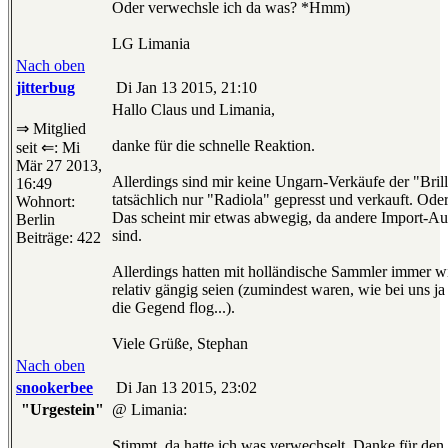
Oder verwechsle ich da was? *Hmm)
LG Limania
Nach oben
jitterbug
Di Jan 13 2015, 21:10
Hallo Claus und Limania,
⇒ Mitglied
danke für die schnelle Reaktion.
seit ⇐: Mi
Mär 27 2013,
Allerdings sind mir keine Ungarn-Verkäufe der "Bri
16:49
tatsächlich nur "Radiola" gepresst und verkauft. Od
Wohnort:
Das scheint mir etwas abwegig, da andere Import-Au
Berlin
sind.
Beiträge: 422
Allerdings hatten mit holländische Sammler immer wi
relativ gängig seien (zumindest waren, wie bei uns 
die Gegend flog...).
Viele Grüße, Stephan
Nach oben
snookerbee
Di Jan 13 2015, 23:02
"Urgestein"
@ Limania:
Stimmt, da hatte ich was verwechselt. Danke für den