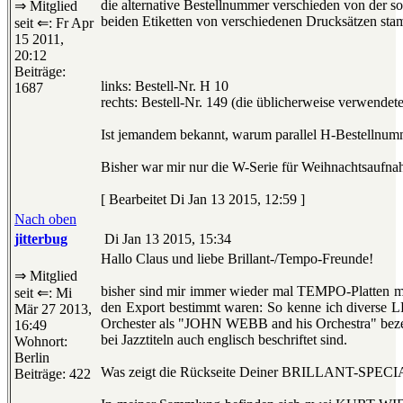
die alternative Bestellnummer verschieden von der so
⇒ Mitglied
beiden Etiketten von verschiedenen Drucksätzen st
seit ⇐: Fr Apr
15 2011,
20:12
Beiträge:
links: Bestell-Nr. H 10
1687
rechts: Bestell-Nr. 149 (die üblicherweise verwende
Ist jemandem bekannt, warum parallel H-Bestellnu
Bisher war mir nur die W-Serie für Weihnachtsaufn
[ Bearbeitet Di Jan 13 2015, 12:59 ]
Nach oben
jitterbug
Di Jan 13 2015, 15:34
Hallo Claus und liebe Brillant-/Tempo-Freunde!
⇒ Mitglied
bisher sind mir immer wieder mal TEMPO-Platten mi
seit ⇐: Mi
den Export bestimmt waren: So kenne ich dive
Mär 27 2013,
Orchester als "JOHN WEBB and his Orchestra" beze
16:49
bei Jazztiteln auch englisch beschriftet sind.
Wohnort:
Berlin
Was zeigt die Rückseite Deiner BRILLANT-SPECIA
Beiträge: 422