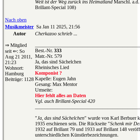
Weit ist der Weg zurück ins Heimatland
Marschl. a.d.
Brillant-Special 108)
Nach oben
Musikmeister
Sa Jan 11 2025, 21:56
Autor
Cherkazoo schrieb
...
__________________________________________
⇒ Mitglied
Best.-Nr.
333
seit ⇐: So
Matr.-Nr. 579
Aug 21 2011,
Ja, das sind Sächelchen
21:23
Rheinisches Lied
Wohnort:
Komponist ?
Hamburg
Kapelle: Eugen Jahn
Beiträge: 1128
Gesang: Max Mentor
Umseite:
Hier fehlt alles an Daten
Vgl. auch Brillant-Special 420
__________________________________________
"
Ja, das sind Sächelchen
" wurde von Karl Berbuer k
1935 erschienen sein. Die Rückseite "
Schenk mir Dei
1932 auf Brillant 79 und 1933 auf Brillant 148 veröffe
unterschiedlichen Künstlerbezeichnungen.