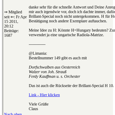
danke sehr für die schnelle Antwort und Deine Anre
mir auch irgendwie vor, doch ich dachte immer, dafür 
⇒ Mitglied
Brillant-Special noch nicht untergekommen. H für Ho
seit ⇐: Fr Apr
Bestätigung noch andere Exemplare auftauchen.
15 2011,
20:12
Meine Idee zu H: Könnte H=Hungary bedeuten? Zu
Beiträge:
verwendet ja eine ungarische Radiola-Matrize.
1687
-------------
@Limania:
Bestellnummer 149 gibt es auch mit
Dorfschwalben aus Oesterreich
Walzer von Joh. Strauß
Ferdy Kauffman u. s. Orchester
Das ist auch die Rückseite der Brillant-Special H 10.
Link - Hier klicken
Viele Grüße
Claus
Nach oben