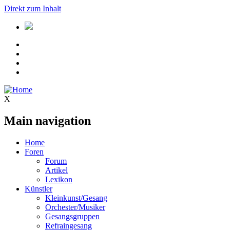
Direkt zum Inhalt
X
Main navigation
Home
Foren
Forum
Artikel
Lexikon
Künstler
Kleinkunst/Gesang
Orchester/Musiker
Gesangsgruppen
Refraingesang