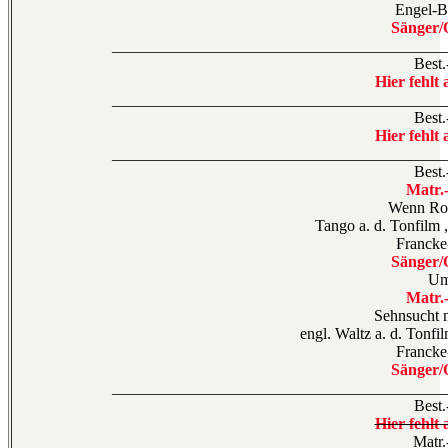
Engel-B
Sänger/
__________________________________________
Best.
Hier fehlt 
__________________________________________
Best.
Hier fehlt 
__________________________________________
Best.
Matr.
Wenn Ro
Tango a. d. Tonfilm
Franck
Sänger/
Um
Matr.
Sehnsucht 
engl. Waltz a. d. Tonf
Franck
Sänger/
__________________________________________
Best.
Hier fehlt 
Matr.