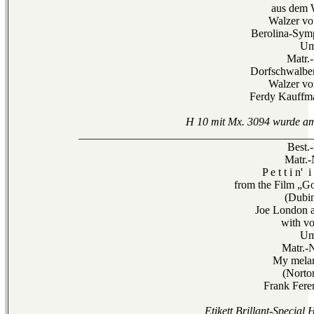
aus dem 
Walzer vo
Berolina-Sym
Um
Matr.
Dorfschwalben
Walzer vo
Ferdy Kauffma
H 10 mit Mx. 3094 wurde am
__________________________________________
Best.
Matr.-
P e t t i n' 
from the Film „G
(Dubi
Joe London a
with vo
Um
Matr.-
My mela
(Norto
Frank Fere
Etikett Brillant-Special 