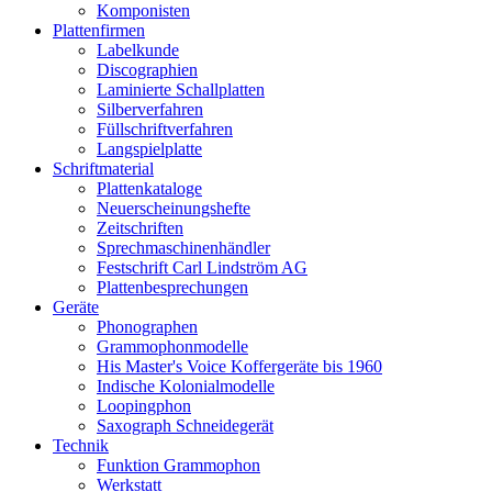
Komponisten
Plattenfirmen
Labelkunde
Discographien
Laminierte Schallplatten
Silberverfahren
Füllschriftverfahren
Langspielplatte
Schriftmaterial
Plattenkataloge
Neuerscheinungshefte
Zeitschriften
Sprechmaschinenhändler
Festschrift Carl Lindström AG
Plattenbesprechungen
Geräte
Phonographen
Grammophonmodelle
His Master's Voice Koffergeräte bis 1960
Indische Kolonialmodelle
Loopingphon
Saxograph Schneidegerät
Technik
Funktion Grammophon
Werkstatt