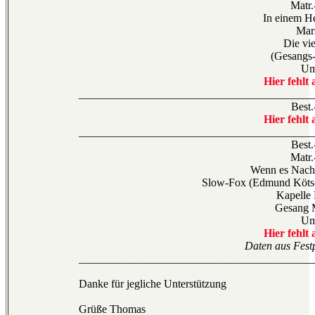
Matr.
In einem H
Mar
Die vie
(Gesangs-
Um
Hier fehlt 
__________________________________________
Best.
Hier fehlt 
__________________________________________
Best.
Matr.
Wenn es Nacht
Slow-Fox (Edmund Kötsc
Kapelle
Gesang 
Um
Hier fehlt 
Daten aus Festp
__________________________________________
Danke für jegliche Unterstützung
Grüße Thomas