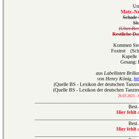
Um
Matr.-Nr
Schade 
Sl
(Uher-Ber
Restliche Da
Kommen Sie
Foxtrot (Sch
Kapelle
Gesang: 
aus Labellisten Bril
von Henry König,
ht
(Quelle BS - Lexikon der deutschen Tanzmu
(Quelle BS - Lexikon der deutschen Tanzmu
26.03.2025 - 
__________________________________________
Best.
Hier fehlt 
__________________________________________
Best.
Hier fehlt 
__________________________________________