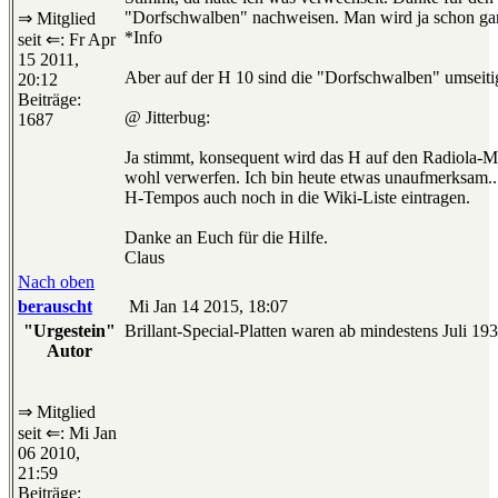
"Dorfschwalben" nachweisen. Man wird ja schon gan
⇒ Mitglied
*Info
seit ⇐: Fr Apr
15 2011,
Aber auf der H 10 sind die "Dorfschwalben" umseiti
20:12
Beiträge:
@ Jitterbug:
1687
Ja stimmt, konsequent wird das H auf den Radiola-
wohl verwerfen. Ich bin heute etwas unaufmerksam...
H-Tempos auch noch in die Wiki-Liste eintragen.
Danke an Euch für die Hilfe.
Claus
Nach oben
berauscht
Mi Jan 14 2015, 18:07
"Urgestein"
Brillant-Special-Platten waren ab mindestens Juli 193
Autor
⇒ Mitglied
seit ⇐: Mi Jan
06 2010,
21:59
Beiträge: