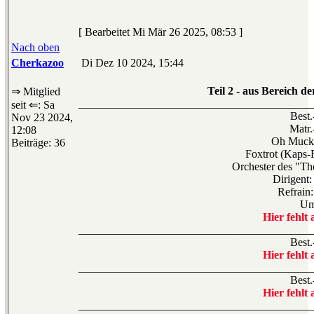
[ Bearbeitet Mi Mär 26 2025, 08:53 ]
Nach oben
Cherkazoo
Di Dez 10 2024, 15:44
Teil 2 - aus Bereich 
⇒ Mitglied
__________________________________________
seit ⇐: Sa
Best.
Nov 23 2024,
Matr.
12:08
Oh Mucki
Beiträge: 36
Foxtrot (Kaps-
Orchester des "Th
Dirigent
Refrain
Um
Hier fehlt 
__________________________________________
Best.
Hier fehlt 
__________________________________________
Best.
Hier fehlt 
__________________________________________