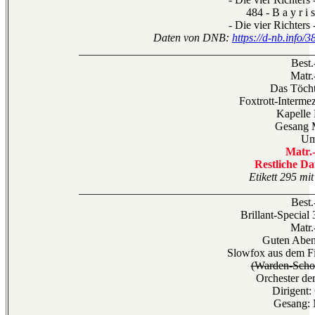
484 - B a y r i s
- Die vier Richters
Daten von DNB:
https://d-nb.info/
__________________________________________
Best.
Matr.
Das Töcht
Foxtrott-Interm
Kapelle
Gesang 
Um
Matr.
Restliche Da
Etikett 295 mit
__________________________________________
Best.
Brillant-Speci
Matr.
Guten Aben
Slowfox aus dem F
(Warden-Schot
Orchester d
Dirigent:
Gesang: