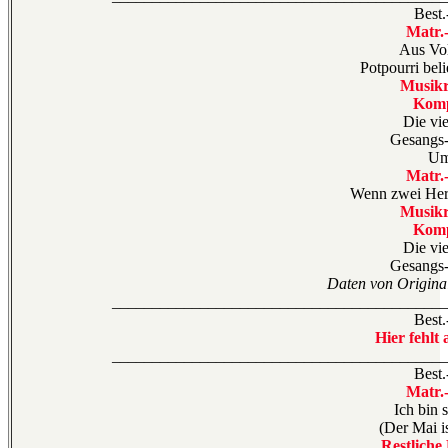
Best.
Matr.
Aus Vo
Potpourri beli
Musikr
Komp
Die vie
Gesangs-
Um
Matr.
Wenn zwei Her
Musikr
Komp
Die vie
Gesangs-
Daten von Original
__________________________________________
Best.
Hier fehlt 
__________________________________________
Best.
Matr.
Ich bin 
(Der Mai 
Restliche