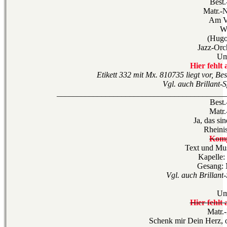
Best.
Matr.-
Am V
W
(Hugo
Jazz-Orc
Um
Hier fehlt 
Etikett 332 mit Mx. 810735 liegt vor, Bes
Vgl. auch Brillant-
__________________________________________
Best.
Matr.
Ja, das si
Rheini
Komp
Text und Mu
Kapelle:
Gesang:
Vgl. auch Brillant
Um
Hier fehlt 
Matr.
Schenk mir Dein Herz, 