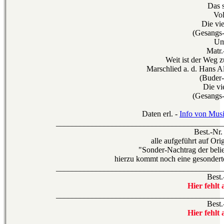
Das s
Vol
Die vie
(Gesangs-
Um
Matr.
Weit ist der Weg 
Marschlied a. d. Hans A
(Buder
Die vi
(Gesangs-
Daten erl. -
Info von Musi
__________________________________________
Best.-Nr
alle aufgeführt auf Orig
"Sonder-Nachtrag der beli
hierzu kommt noch eine gesondert
__________________________________________
Best.
Hier fehlt 
__________________________________________
Best.
Hier fehlt 
__________________________________________