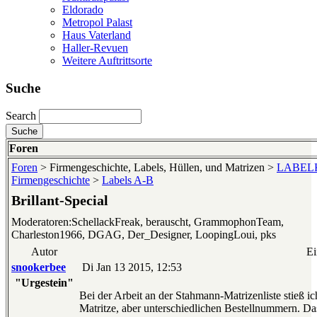
Eldorado
Metropol Palast
Haus Vaterland
Haller-Revuen
Weitere Auftrittsorte
Suche
Search
Foren
Foren
> Firmengeschichte, Labels, Hüllen, und Matrizen >
LABELKU
Firmengeschichte
>
Labels A-B
Brillant-Special
Moderatoren:SchellackFreak, berauscht, GrammophonTeam,
Charleston1966, DGAG, Der_Designer, LoopingLoui, pks
Autor
Ei
snookerbee
Di Jan 13 2015, 12:53
"Urgestein"
Bei der Arbeit an der Stahmann-Matrizenliste stieß ic
Matritze, aber unterschiedlichen Bestellnummern. Das 