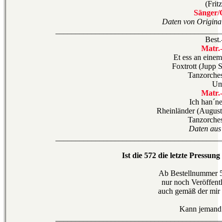
(Frit
Sänger/
Daten von Original
__________________________________________
Best.
Matr.
Et ess an einem
Foxtrott (Jupp 
Tanzorches
Um
Matr.
Ich han´ne
Rheinländer (August
Tanzorches
Daten aus 
__________________________________________
Ist die 572 die letzte Pressun
Ab Bestellnummer 5
nur noch Veröffent
auch gemäß der mir 
Kann jemand 
__________________________________________