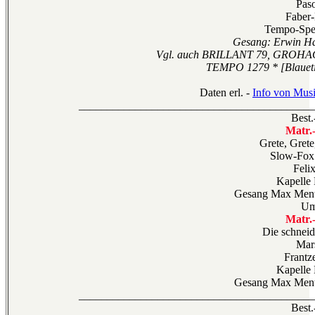
Pas
Faber
Tempo-Spez
Gesang: Erwin Ha
Vgl. auch BRILLANT 79, GROHA
TEMPO 1279 * [Blauetik
Daten erl. -
Info von Musi
__________________________________________
Best.
Matr.
Grete, Grete
Slow-Fox 
Felix
Kapelle
Gesang Max Ment
Um
Matr.
Die schnei
Mar
Frantz
Kapelle
Gesang Max Ment
__________________________________________
Best.