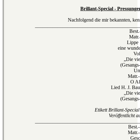
Brillant-Special - Pressunge
Nachfolgend die mir bekannten, kenn
__________________________________________
Best.
Matr.
Lippe
eine wunde
Vol
„Die vie
(Gesangs-
Um
Matr.
O Al
Lied H. J. Bau
„Die vie
(Gesangs-
Etikett Brillant-Specia
Veröffentlicht 
__________________________________________
Best.
Matr.
Gesc