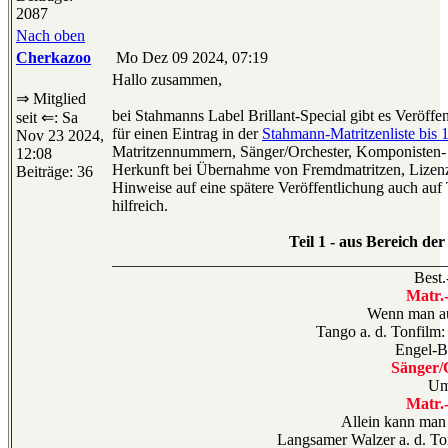
2087
Nach oben
Cherkazoo
Mo Dez 09 2024, 07:19
Hallo zusammen,
⇒ Mitglied
bei Stahmanns Label Brillant-Special gibt es Veröffe
seit ⇐: Sa
für einen Eintrag in der
Stahmann-Matritzenliste bis 
Nov 23 2024,
Matritzennummern, Sänger/Orchester, Komponisten
12:08
Herkunft bei Übernahme von Fremdmatritzen, Lizenz-
Beiträge: 36
Hinweise auf eine spätere Veröffentlichung auch auf
hilfreich.
Teil 1 - aus Bereich de
__________________________________________
Best.
Matr.
Wenn man au
Tango a. d. Tonfilm
Engel-B
Sänger/
Um
Matr.
Allein kann man 
Langsamer Walzer a. d. T