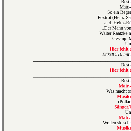
Best.
Matr.
So ein Rege
Foxtrot (Heinz S
a. d. Heinz-R
„Der Mann von
Walter Raatzke m
Gesang: 
Um
Hier fehlt 
Etikett 516 mit
__________________________________________
Best.
Hier fehlt 
__________________________________________
Best.
Matr.
Was macht oft
Musikr
(Polla
Sänger/
Um
Matr.
Wollen sie sch
Musikr