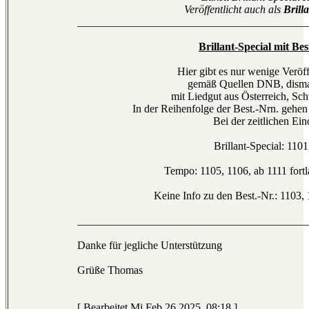
Veröffentlicht auch als
Brill
__________________________________________
Brillant-Special mit Be
Hier gibt es nur wenige Veröff
gemäß Quellen DNB, dismar
mit Liedgut aus Österreich, Sc
In der Reihenfolge der Best.-Nrn. gehen
Bei der zeitlichen Ei
Brillant-Special: 110
Tempo: 1105, 1106, ab 1111 fortla
Keine Info zu den Best.-Nr.: 1103, 
__________________________________________
Danke für jegliche Unterstützung
Grüße Thomas
[ Bearbeitet Mi Feb 26 2025, 08:18 ]