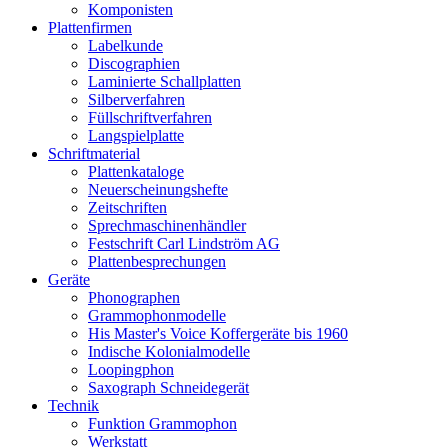
Komponisten
Plattenfirmen
Labelkunde
Discographien
Laminierte Schallplatten
Silberverfahren
Füllschriftverfahren
Langspielplatte
Schriftmaterial
Plattenkataloge
Neuerscheinungshefte
Zeitschriften
Sprechmaschinenhändler
Festschrift Carl Lindström AG
Plattenbesprechungen
Geräte
Phonographen
Grammophonmodelle
His Master's Voice Koffergeräte bis 1960
Indische Kolonialmodelle
Loopingphon
Saxograph Schneidegerät
Technik
Funktion Grammophon
Werkstatt