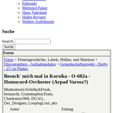
Eldorado
Metropol Palast
Haus Vaterland
Haller-Revuen
Weitere Auftrittsorte
Suche
Search
Foren
Foren
> Firmengeschichte, Labels, Hüllen, und Matrizen >
Discographien - Aufnahmedaten
>
Gemeinschaftsprojekt - Derby
- 25 cm Platten
Besuch' mich mal in Korsika - O-602a -
Homocord-Orchester (Arpad Varosz?)
Moderatoren:SchellackFreak,
berauscht, GrammophonTeam,
Charleston1966, DGAG,
Der_Designer, LoopingLoui, pks
Autor
Eintrag