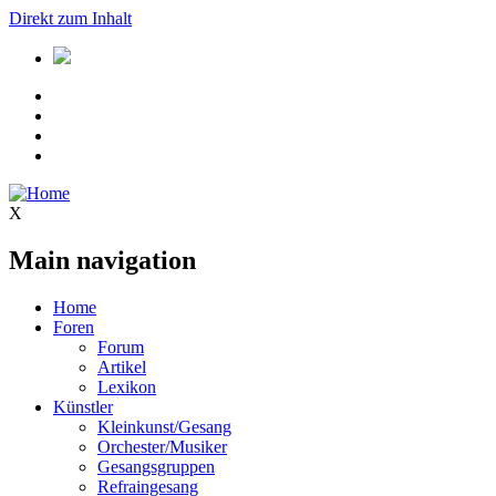
Direkt zum Inhalt
X
Main navigation
Home
Foren
Forum
Artikel
Lexikon
Künstler
Kleinkunst/Gesang
Orchester/Musiker
Gesangsgruppen
Refraingesang