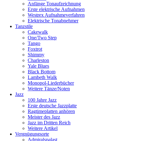
Anfänge Tonaufzeichnung
Erste elektrische Aufnahmen
Westrex Aufnahmeverfahren
Elektrische Tonabnehmer
Tanzstile
Cakewalk
One/Two Step
Tango
Foxtrot
Shimmy
Charleston
Yale Blues
Black Bottom
Lambeth Walk
Monopol-Liederbücher
Weitere Tänze/Noten
Jazz
100 Jahre Jazz
Erste deutsche Jazzplatte
Ragtimeplatten anhören
Meister des Jazz
Jazz im Dritten Reich
Weitere Artikel
Vergnügungsorte
Admiralspalast