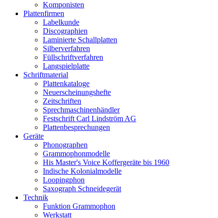
Komponisten
Plattenfirmen
Labelkunde
Discographien
Laminierte Schallplatten
Silberverfahren
Füllschriftverfahren
Langspielplatte
Schriftmaterial
Plattenkataloge
Neuerscheinungshefte
Zeitschriften
Sprechmaschinenhändler
Festschrift Carl Lindström AG
Plattenbesprechungen
Geräte
Phonographen
Grammophonmodelle
His Master's Voice Koffergeräte bis 1960
Indische Kolonialmodelle
Loopingphon
Saxograph Schneidegerät
Technik
Funktion Grammophon
Werkstatt