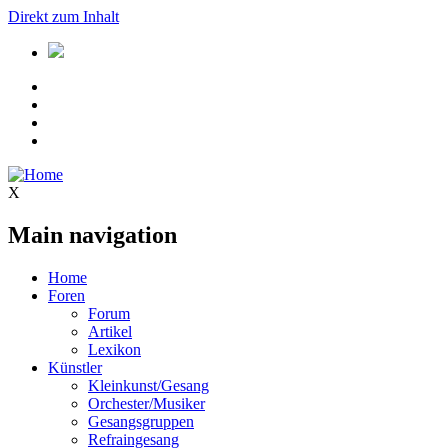
Direkt zum Inhalt
X
Main navigation
Home
Foren
Forum
Artikel
Lexikon
Künstler
Kleinkunst/Gesang
Orchester/Musiker
Gesangsgruppen
Refraingesang