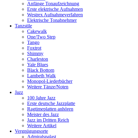
Anfänge Tonaufzeichnung
Erste elektrische Aufnahmen
Westrex Aufnahmeverfahren
Elektrische Tonabnehmer
Tanzstile
Cakewalk
One/Two Step
Tango
Foxtrot
Shimmy
Charleston
Yale Blues
Black Bottom
Lambeth Walk
Monopol-Liederbücher
Weitere Tänze/Noten
Jazz
100 Jahre Jazz
Erste deutsche Jazzplatte
Ragtimeplatten anhören
Meister des Jazz
Jazz im Dritten Reich
Weitere Artikel
Vergnügungsorte
Admiralspalast