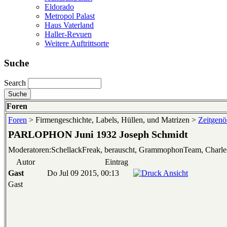
Eldorado
Metropol Palast
Haus Vaterland
Haller-Revuen
Weitere Auftrittsorte
Suche
Search
Foren
Foren
> Firmengeschichte, Labels, Hüllen, und Matrizen >
Zeitgenös
PARLOPHON Juni 1932 Joseph Schmidt
Moderatoren:SchellackFreak, berauscht, GrammophonTeam, Charl
Autor
Eintrag
Gast
Do Jul 09 2015, 00:13
Gast