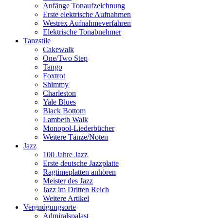
Anfänge Tonaufzeichnung
Erste elektrische Aufnahmen
Westrex Aufnahmeverfahren
Elektrische Tonabnehmer
Tanzstile
Cakewalk
One/Two Step
Tango
Foxtrot
Shimmy
Charleston
Yale Blues
Black Bottom
Lambeth Walk
Monopol-Liederbücher
Weitere Tänze/Noten
Jazz
100 Jahre Jazz
Erste deutsche Jazzplatte
Ragtimeplatten anhören
Meister des Jazz
Jazz im Dritten Reich
Weitere Artikel
Vergnügungsorte
Admiralspalast