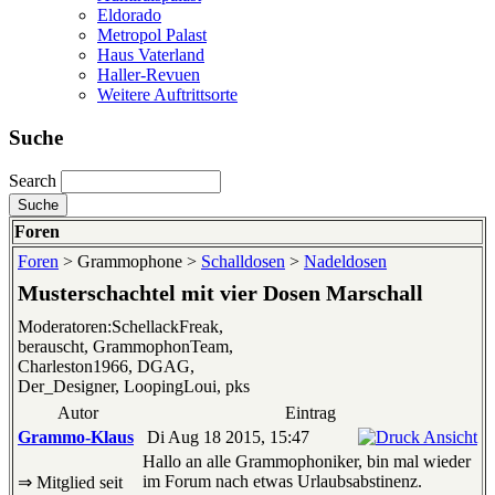
Eldorado
Metropol Palast
Haus Vaterland
Haller-Revuen
Weitere Auftrittsorte
Suche
Search
Foren
Foren
> Grammophone >
Schalldosen
>
Nadeldosen
Musterschachtel mit vier Dosen Marschall
Moderatoren:SchellackFreak,
berauscht, GrammophonTeam,
Charleston1966, DGAG,
Der_Designer, LoopingLoui, pks
Autor
Eintrag
Grammo-Klaus
Di Aug 18 2015, 15:47
Hallo an alle Grammophoniker, bin mal wieder
im Forum nach etwas Urlaubsabstinenz.
⇒ Mitglied seit