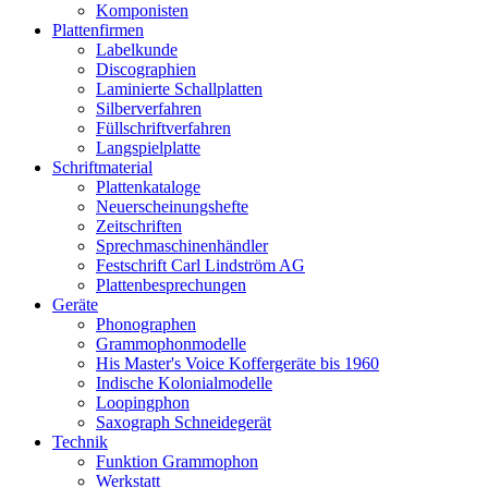
Komponisten
Plattenfirmen
Labelkunde
Discographien
Laminierte Schallplatten
Silberverfahren
Füllschriftverfahren
Langspielplatte
Schriftmaterial
Plattenkataloge
Neuerscheinungshefte
Zeitschriften
Sprechmaschinenhändler
Festschrift Carl Lindström AG
Plattenbesprechungen
Geräte
Phonographen
Grammophonmodelle
His Master's Voice Koffergeräte bis 1960
Indische Kolonialmodelle
Loopingphon
Saxograph Schneidegerät
Technik
Funktion Grammophon
Werkstatt