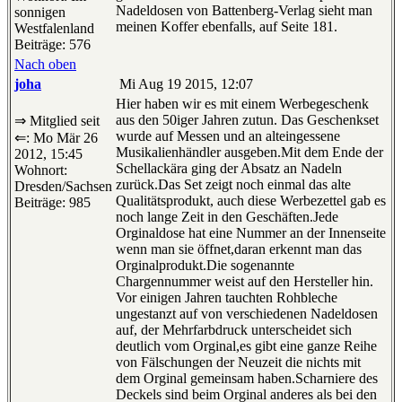
Nadeldosen von Battenberg-Verlag sieht man
sonnigen
meinen Koffer ebenfalls, auf Seite 181.
Westfalenland
Beiträge: 576
Nach oben
joha
Mi Aug 19 2015, 12:07
Hier haben wir es mit einem Werbegeschenk
aus den 50iger Jahren zutun. Das Geschenkset
⇒ Mitglied seit
wurde auf Messen und an alteingessene
⇐: Mo Mär 26
Musikalienhändler ausgeben.Mit dem Ende der
2012, 15:45
Schellackära ging der Absatz an Nadeln
Wohnort:
zurück.Das Set zeigt noch einmal das alte
Dresden/Sachsen
Qualitätsprodukt, auch diese Werbezettel gab es
Beiträge: 985
noch lange Zeit in den Geschäften.Jede
Orginaldose hat eine Nummer an der Innenseite
wenn man sie öffnet,daran erkennt man das
Orginalprodukt.Die sogenannte
Chargennummer weist auf den Hersteller hin.
Vor einigen Jahren tauchten Rohbleche
ungestanzt auf von verschiedenen Nadeldosen
auf, der Mehrfarbdruck unterscheidet sich
deutlich vom Orginal,es gibt eine ganze Reihe
von Fälschungen der Neuzeit die nichts mit
dem Orginal gemeinsam haben.Scharniere des
Deckels sind beim Orginal anderes als bei den