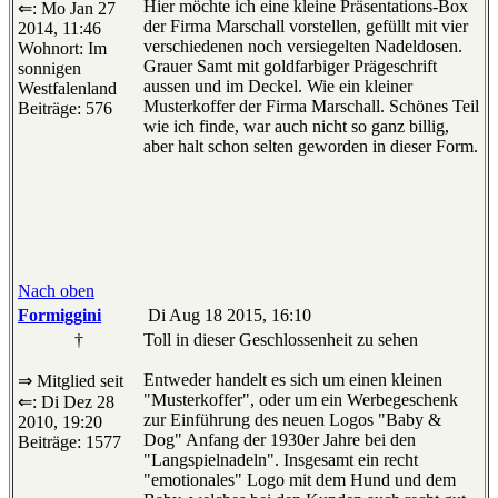
Hier möchte ich eine kleine Präsentations-Box
⇐: Mo Jan 27
der Firma Marschall vorstellen, gefüllt mit vier
2014, 11:46
verschiedenen noch versiegelten Nadeldosen.
Wohnort: Im
Grauer Samt mit goldfarbiger Prägeschrift
sonnigen
aussen und im Deckel. Wie ein kleiner
Westfalenland
Musterkoffer der Firma Marschall. Schönes Teil
Beiträge: 576
wie ich finde, war auch nicht so ganz billig,
aber halt schon selten geworden in dieser Form.
Nach oben
Formiggini
Di Aug 18 2015, 16:10
†
Toll in dieser Geschlossenheit zu sehen
Entweder handelt es sich um einen kleinen
⇒ Mitglied seit
"Musterkoffer", oder um ein Werbegeschenk
⇐: Di Dez 28
zur Einführung des neuen Logos "Baby &
2010, 19:20
Dog" Anfang der 1930er Jahre bei den
Beiträge: 1577
"Langspielnadeln". Insgesamt ein recht
"emotionales" Logo mit dem Hund und dem