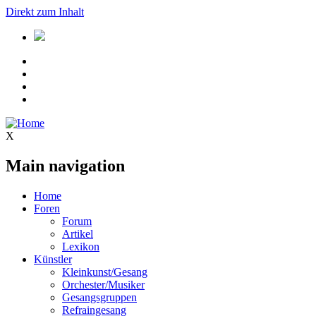
Direkt zum Inhalt
X
Main navigation
Home
Foren
Forum
Artikel
Lexikon
Künstler
Kleinkunst/Gesang
Orchester/Musiker
Gesangsgruppen
Refraingesang