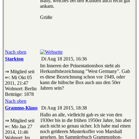
Baby, welches bei den Kunden auch recht gut
ankam.
Grüße
Nach oben
Starkton
Di Aug 18 2015, 16:36
Im Inneren der Präsentationsbox steht als
Herkunftsbezeichnung "West Germany". Gab
⇒ Mitglied seit
es diese Bezeichnung schon vor 1949, oder
⇐: Mi Okt 05
kann die hübsche Box auch aus den 50er
2011, 21:47
Jahren sein?
Wohnort: Berlin
Beiträge: 1878
Nach oben
Grammo-Klaus
Di Aug 18 2015, 18:38
Hallo an alle, vielleicht gab es sie von den
1930er bis in die frühen 1950er Jahre, bin aber
⇒ Mitglied seit
auch nicht so genau sicher. Ich habe mal einen
⇐: Mo Jan 27
noch größeren Musterkoffer von Marshall
2014, 11:46
gesehen. Im Sammlerbuch Grammophon-
Wohnort: Im