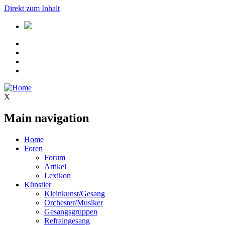
Direkt zum Inhalt
X
Main navigation
Home
Foren
Forum
Artikel
Lexikon
Künstler
Kleinkunst/Gesang
Orchester/Musiker
Gesangsgruppen
Refraingesang