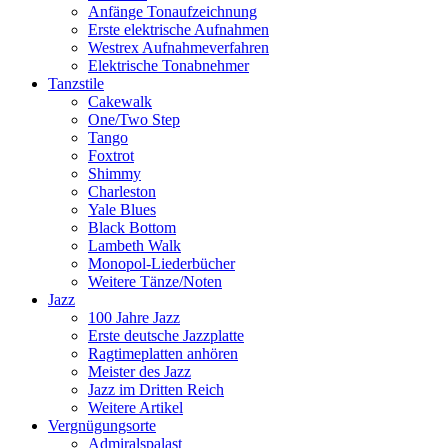
Anfänge Tonaufzeichnung
Erste elektrische Aufnahmen
Westrex Aufnahmeverfahren
Elektrische Tonabnehmer
Tanzstile
Cakewalk
One/Two Step
Tango
Foxtrot
Shimmy
Charleston
Yale Blues
Black Bottom
Lambeth Walk
Monopol-Liederbücher
Weitere Tänze/Noten
Jazz
100 Jahre Jazz
Erste deutsche Jazzplatte
Ragtimeplatten anhören
Meister des Jazz
Jazz im Dritten Reich
Weitere Artikel
Vergnügungsorte
Admiralspalast