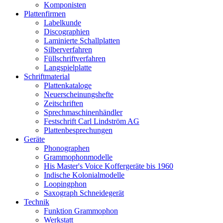
Komponisten
Plattenfirmen
Labelkunde
Discographien
Laminierte Schallplatten
Silberverfahren
Füllschriftverfahren
Langspielplatte
Schriftmaterial
Plattenkataloge
Neuerscheinungshefte
Zeitschriften
Sprechmaschinenhändler
Festschrift Carl Lindström AG
Plattenbesprechungen
Geräte
Phonographen
Grammophonmodelle
His Master's Voice Koffergeräte bis 1960
Indische Kolonialmodelle
Loopingphon
Saxograph Schneidegerät
Technik
Funktion Grammophon
Werkstatt