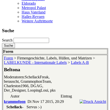
Eldorado
Metropol Palast
Haus Vaterland
Haller-Revuen
Weitere Auftrittsorte
Suche
Search
Foren
Foren
> Firmengeschichte, Labels, Hüllen, und Matrizen >
LABELKUNDE - Internationale Labels
>
Labels A-B
Beltona
Moderatoren:SchellackFreak,
berauscht, GrammophonTeam,
Charleston1966, DGAG,
Der_Designer, LoopingLoui, pks
Autor
Eintrag
krammofoon
Di Nov 17 2015, 20:29
Schellack-
Servus :-)