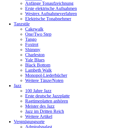
Anfänge Tonaufzeichnung
Erste elektrische Aufnahmen
Westrex Aufnahmeverfahren
Elektrische Tonabnehmer
Tanzstile
Cakewalk
One/Two Step
Tango
Foxtrot
Shimmy
Charleston
Yale Blues
Black Bottom
Lambeth Walk
Monopol-Liederbücher
Weitere Tänze/Noten
Jazz
100 Jahre Jazz
Erste deutsche Jazzplatte
Ragtimeplatten anhören
Meister des Jazz
Jazz im Dritten Reich
Weitere Artikel
Vergnügungsorte
Admiralspalast