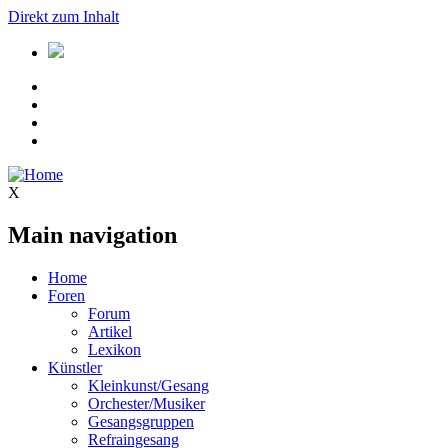
Direkt zum Inhalt
X
Main navigation
Home
Foren
Forum
Artikel
Lexikon
Künstler
Kleinkunst/Gesang
Orchester/Musiker
Gesangsgruppen
Refraingesang