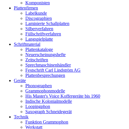
Komponisten
Plattenfirmen
Labelkunde
Discographien
Laminierte Schallplatten
Silberverfahren
Füllschriftverfahren
Langspielplatte
Schriftmaterial
Plattenkataloge
Neuerscheinungshefte
Zeitschriften
Sprechmaschinenhändler
Festschrift Carl Lindström AG
Plattenbesprechungen
Geräte
Phonographen
Grammophonmodelle
His Master's Voice Koffergeräte bis 1960
Indische Kolonialmodelle
Loopingphon
Saxograph Schneidegerät
Technik
Funktion Grammophon
Werkstatt