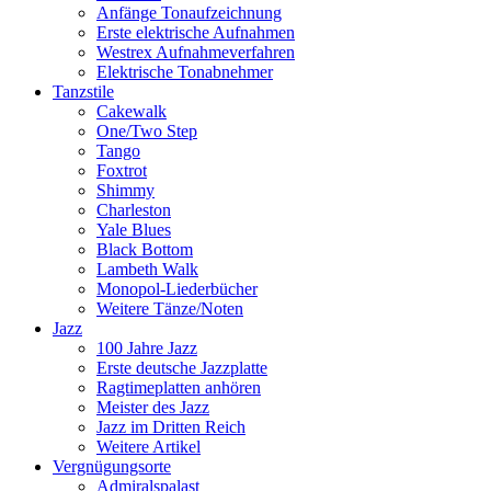
Anfänge Tonaufzeichnung
Erste elektrische Aufnahmen
Westrex Aufnahmeverfahren
Elektrische Tonabnehmer
Tanzstile
Cakewalk
One/Two Step
Tango
Foxtrot
Shimmy
Charleston
Yale Blues
Black Bottom
Lambeth Walk
Monopol-Liederbücher
Weitere Tänze/Noten
Jazz
100 Jahre Jazz
Erste deutsche Jazzplatte
Ragtimeplatten anhören
Meister des Jazz
Jazz im Dritten Reich
Weitere Artikel
Vergnügungsorte
Admiralspalast