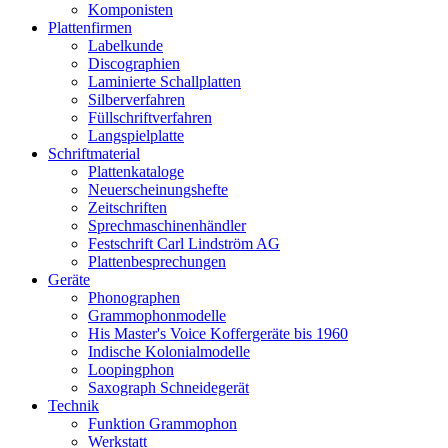
Komponisten
Plattenfirmen
Labelkunde
Discographien
Laminierte Schallplatten
Silberverfahren
Füllschriftverfahren
Langspielplatte
Schriftmaterial
Plattenkataloge
Neuerscheinungshefte
Zeitschriften
Sprechmaschinenhändler
Festschrift Carl Lindström AG
Plattenbesprechungen
Geräte
Phonographen
Grammophonmodelle
His Master's Voice Koffergeräte bis 1960
Indische Kolonialmodelle
Loopingphon
Saxograph Schneidegerät
Technik
Funktion Grammophon
Werkstatt