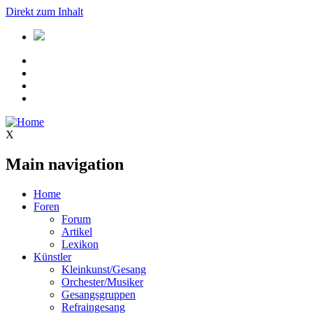
Direkt zum Inhalt
X
Main navigation
Home
Foren
Forum
Artikel
Lexikon
Künstler
Kleinkunst/Gesang
Orchester/Musiker
Gesangsgruppen
Refraingesang