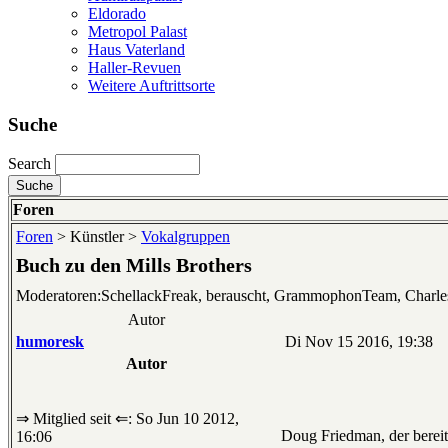
Eldorado
Metropol Palast
Haus Vaterland
Haller-Revuen
Weitere Auftrittsorte
Suche
Search
Foren
Foren
> Künstler >
Vokalgruppen
Buch zu den Mills Brothers
Moderatoren:SchellackFreak, berauscht, GrammophonTeam, Charl
Autor
humoresk
Di Nov 15 2016, 19:38
Autor
⇒ Mitglied seit ⇐: So Jun 10 2012,
Doug Friedman, der bereit
16:06