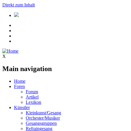
Direkt zum Inhalt
X
Main navigation
Home
Foren
Forum
Artikel
Lexikon
Künstler
Kleinkunst/Gesang
Orchester/Musiker
Gesangsgruppen
Refraingesang