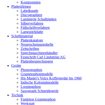
Komponisten
Plattenfirmen
Labelkunde
Discographien
Laminierte Schallplatten
Silberverfahren
Füllschriftverfahren
Langspielplatte
Schriftmaterial
Plattenkataloge
Neuerscheinungshefte
Zeitschriften
Sprechmaschinenhändler
Festschrift Carl Lindström AG
Plattenbesprechungen
Geräte
Phonographen
Grammophonmodelle
His Master's Voice Koffergeräte bis 1960
Indische Kolonialmodelle
Loopingphon
Saxograph Schneidegerät
Technik
Funktion Grammophon
Werkstatt