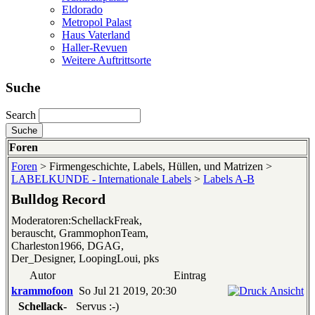
Eldorado
Metropol Palast
Haus Vaterland
Haller-Revuen
Weitere Auftrittsorte
Suche
Search
Foren
Foren
> Firmengeschichte, Labels, Hüllen, und Matrizen >
LABELKUNDE - Internationale Labels
>
Labels A-B
Bulldog Record
Moderatoren:SchellackFreak,
berauscht, GrammophonTeam,
Charleston1966, DGAG,
Der_Designer, LoopingLoui, pks
Autor
Eintrag
krammofoon
So Jul 21 2019, 20:30
Schellack-
Servus :-)