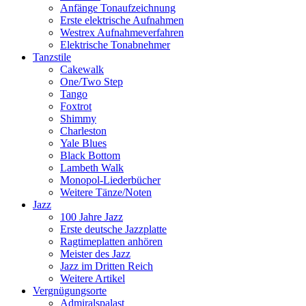
Anfänge Tonaufzeichnung
Erste elektrische Aufnahmen
Westrex Aufnahmeverfahren
Elektrische Tonabnehmer
Tanzstile
Cakewalk
One/Two Step
Tango
Foxtrot
Shimmy
Charleston
Yale Blues
Black Bottom
Lambeth Walk
Monopol-Liederbücher
Weitere Tänze/Noten
Jazz
100 Jahre Jazz
Erste deutsche Jazzplatte
Ragtimeplatten anhören
Meister des Jazz
Jazz im Dritten Reich
Weitere Artikel
Vergnügungsorte
Admiralspalast