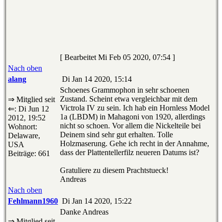
[ Bearbeitet Mi Feb 05 2020, 07:54 ]
Nach oben
alang
Di Jan 14 2020, 15:14
Schoenes Grammophon in sehr schoenen
Zustand. Scheint etwa vergleichbar mit dem
⇒ Mitglied seit
Victrola IV zu sein. Ich hab ein Hornless Model
⇐: Di Jun 12
1a (LBDM) in Mahagoni von 1920, allerdings
2012, 19:52
nicht so schoen. Vor allem die Nickelteile bei
Wohnort:
Deinem sind sehr gut erhalten. Tolle
Delaware,
Holzmaserung. Gehe ich recht in der Annahme,
USA
dass der Plattentellerfilz neueren Datums ist?
Beiträge: 661
Gratuliere zu diesem Prachtstueck!
Andreas
Nach oben
Fehlmann1960
Di Jan 14 2020, 15:22
Danke Andreas
⇒ Mitglied seit