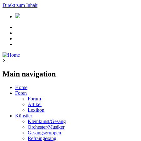
Direkt zum Inhalt
X
Main navigation
Home
Foren
Forum
Artikel
Lexikon
Künstler
Kleinkunst/Gesang
Orchester/Musiker
Gesangsgruppen
Refraingesang