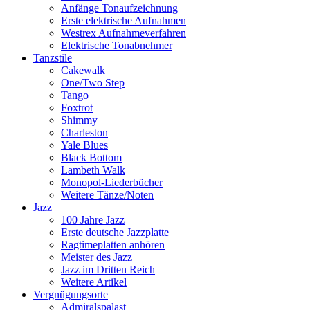
Anfänge Tonaufzeichnung
Erste elektrische Aufnahmen
Westrex Aufnahmeverfahren
Elektrische Tonabnehmer
Tanzstile
Cakewalk
One/Two Step
Tango
Foxtrot
Shimmy
Charleston
Yale Blues
Black Bottom
Lambeth Walk
Monopol-Liederbücher
Weitere Tänze/Noten
Jazz
100 Jahre Jazz
Erste deutsche Jazzplatte
Ragtimeplatten anhören
Meister des Jazz
Jazz im Dritten Reich
Weitere Artikel
Vergnügungsorte
Admiralspalast