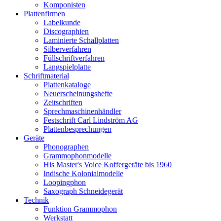
Komponisten
Plattenfirmen
Labelkunde
Discographien
Laminierte Schallplatten
Silberverfahren
Füllschriftverfahren
Langspielplatte
Schriftmaterial
Plattenkataloge
Neuerscheinungshefte
Zeitschriften
Sprechmaschinenhändler
Festschrift Carl Lindström AG
Plattenbesprechungen
Geräte
Phonographen
Grammophonmodelle
His Master's Voice Koffergeräte bis 1960
Indische Kolonialmodelle
Loopingphon
Saxograph Schneidegerät
Technik
Funktion Grammophon
Werkstatt