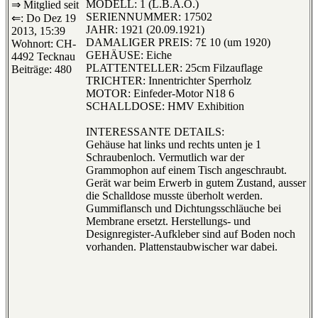
MODELL: 1 (L.B.A.O.)
⇒ Mitglied seit
SERIENNUMMER: 17502
⇐: Do Dez 19
JAHR: 1921 (20.09.1921)
2013, 15:39
DAMALIGER PREIS: 7£ 10 (um 1920)
Wohnort: CH-
GEHÄUSE: Eiche
4492 Tecknau
PLATTENTELLER: 25cm Filzauflage
Beiträge: 480
TRICHTER: Innentrichter Sperrholz
MOTOR: Einfeder-Motor N18 6
SCHALLDOSE: HMV Exhibition
INTERESSANTE DETAILS:
Gehäuse hat links und rechts unten je 1
Schraubenloch. Vermutlich war der
Grammophon auf einem Tisch angeschraubt.
Gerät war beim Erwerb in gutem Zustand, ausser
die Schalldose musste überholt werden.
Gummiflansch und Dichtungsschläuche bei
Membrane ersetzt. Herstellungs- und
Designregister-Aufkleber sind auf Boden noch
vorhanden. Plattenstaubwischer war dabei.