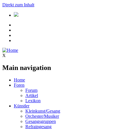
Direkt zum Inhalt
X
Main navigation
Home
Foren
Forum
Artikel
Lexikon
Künstler
Kleinkunst/Gesang
Orchester/Musiker
Gesangsgruppen
Refraingesang