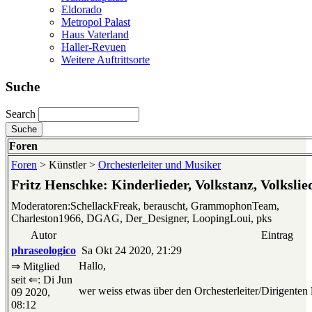
Eldorado
Metropol Palast
Haus Vaterland
Haller-Revuen
Weitere Auftrittsorte
Suche
Search
Foren
Foren
> Künstler >
Orchesterleiter und Musiker
Fritz Henschke: Kinderlieder, Volkstanz, Volkslie
Moderatoren:SchellackFreak, berauscht, GrammophonTeam,
Charleston1966, DGAG, Der_Designer, LoopingLoui, pks
Autor
Eintrag
phraseologico
Sa Okt 24 2020, 21:29
Hallo,
⇒ Mitglied
seit ⇐: Di Jun
wer weiss etwas über den Orchesterleiter/Dirigenten
09 2020,
08:12