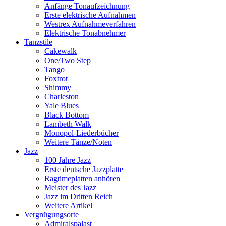
Anfänge Tonaufzeichnung
Erste elektrische Aufnahmen
Westrex Aufnahmeverfahren
Elektrische Tonabnehmer
Tanzstile
Cakewalk
One/Two Step
Tango
Foxtrot
Shimmy
Charleston
Yale Blues
Black Bottom
Lambeth Walk
Monopol-Liederbücher
Weitere Tänze/Noten
Jazz
100 Jahre Jazz
Erste deutsche Jazzplatte
Ragtimeplatten anhören
Meister des Jazz
Jazz im Dritten Reich
Weitere Artikel
Vergnügungsorte
Admiralspalast