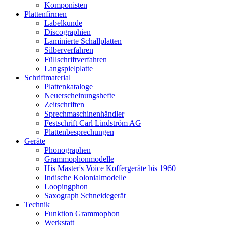
Komponisten
Plattenfirmen
Labelkunde
Discographien
Laminierte Schallplatten
Silberverfahren
Füllschriftverfahren
Langspielplatte
Schriftmaterial
Plattenkataloge
Neuerscheinungshefte
Zeitschriften
Sprechmaschinenhändler
Festschrift Carl Lindström AG
Plattenbesprechungen
Geräte
Phonographen
Grammophonmodelle
His Master's Voice Koffergeräte bis 1960
Indische Kolonialmodelle
Loopingphon
Saxograph Schneidegerät
Technik
Funktion Grammophon
Werkstatt