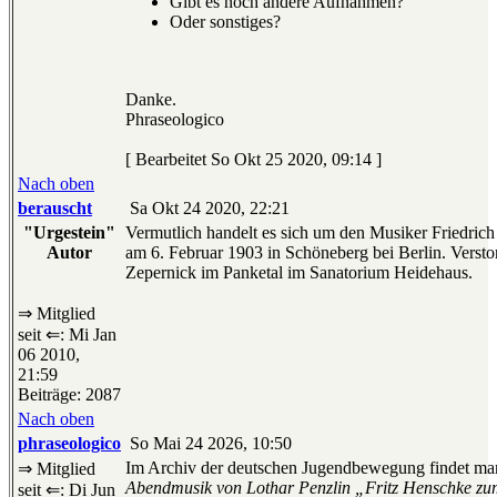
Gibt es noch andere Aufnahmen?
Oder sonstiges?
Danke.
Phraseologico
[ Bearbeitet So Okt 25 2020, 09:14 ]
Nach oben
berauscht
Sa Okt 24 2020, 22:21
"Urgestein"
Vermutlich handelt es sich um den Musiker Friedri
Autor
am 6. Februar 1903 in Schöneberg bei Berlin. Vers
Zepernick im Panketal im Sanatorium Heidehaus.
⇒ Mitglied
seit ⇐: Mi Jan
06 2010,
21:59
Beiträge: 2087
Nach oben
phraseologico
So Mai 24 2026, 10:50
Im Archiv der deutschen Jugendbewegung findet man
⇒ Mitglied
Abendmusik von Lothar Penzlin „Fritz Henschke z
seit ⇐: Di Jun