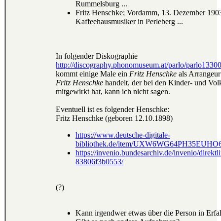
Rummelsburg ...
Fritz Henschke; Vordamm, 13. Dezember 1903 
Kaffeehausmusiker in Perleberg ...
In folgender Diskographie
http://discography.phonomuseum.at/parlo/parlo1330
kommt einige Male ein
Fritz Henschke
als Arrangeur
Fritz Henschke
handelt, der bei den Kinder- und Vol
mitgewirkt hat, kann ich nicht sagen.
Eventuell ist es folgender Henschke:
Fritz Henschke (geboren 12.10.1898)
https://www.deutsche-digitale-
bibliothek.de/item/UXW6WG64PH35EU
https://invenio.bundesarchiv.de/invenio/direk
83806f3b0553/
(?)
Kann irgendwer etwas über die Person in Erfa