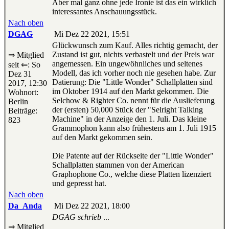
Aber mal ganz ohne jede Ironie ist das ein wirklich
interessantes Anschauungsstück.
Nach oben
DGAG
Mi Dez 22 2021, 15:51
Glückwunsch zum Kauf. Alles richtig gemacht, der
Zustand ist gut, nichts verbastelt und der Preis war
⇒ Mitglied
angemessen. Ein ungewöhnliches und seltenes
seit ⇐: So
Modell, das ich vorher noch nie gesehen habe. Zur
Dez 31
Datierung: Die "Little Wonder" Schallplatten sind
2017, 12:30
im Oktober 1914 auf den Markt gekommen. Die
Wohnort:
Selchow & Righter Co. nennt für die Auslieferung
Berlin
der (ersten) 50,000 Stück der "Selright Talking
Beiträge:
Machine" in der Anzeige den 1. Juli. Das kleine
823
Grammophon kann also frühestens am 1. Juli 1915
auf den Markt gekommen sein.
Die Patente auf der Rückseite der "Little Wonder"
Schallplatten stammen von der American
Graphophone Co., welche diese Platten lizenziert
und gepresst hat.
Nach oben
Da_Anda
Mi Dez 22 2021, 18:00
DGAG schrieb
...
⇒ Mitglied