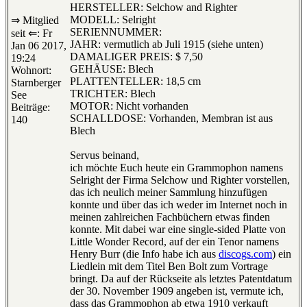
HERSTELLER: Selchow and Righter
MODELL: Selright
⇒ Mitglied
SERIENNUMMER:
seit ⇐: Fr
JAHR: vermutlich ab Juli 1915 (siehe unten)
Jan 06 2017,
DAMALIGER PREIS: $ 7,50
19:24
GEHÄUSE: Blech
Wohnort:
PLATTENTELLER: 18,5 cm
Starnberger
TRICHTER: Blech
See
MOTOR: Nicht vorhanden
Beiträge:
SCHALLDOSE: Vorhanden, Membran ist aus
140
Blech
Servus beinand,
ich möchte Euch heute ein Grammophon namens
Selright der Firma Selchow und Righter vorstellen,
das ich neulich meiner Sammlung hinzufügen
konnte und über das ich weder im Internet noch in
meinen zahlreichen Fachbüchern etwas finden
konnte. Mit dabei war eine single-sided Platte von
Little Wonder Record, auf der ein Tenor namens
Henry Burr (die Info habe ich aus
discogs.com
) ein
Liedlein mit dem Titel Ben Bolt zum Vortrage
bringt. Da auf der Rückseite als letztes Patentdatum
der 30. November 1909 angeben ist, vermute ich,
dass das Grammophon ab etwa 1910 verkauft