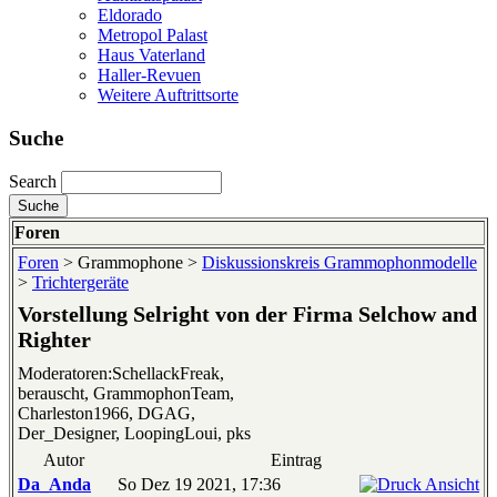
Eldorado
Metropol Palast
Haus Vaterland
Haller-Revuen
Weitere Auftrittsorte
Suche
Search
Foren
Foren
> Grammophone >
Diskussionskreis Grammophonmodelle
>
Trichtergeräte
Vorstellung Selright von der Firma Selchow and
Righter
Moderatoren:SchellackFreak,
berauscht, GrammophonTeam,
Charleston1966, DGAG,
Der_Designer, LoopingLoui, pks
Autor
Eintrag
Da_Anda
So Dez 19 2021, 17:36