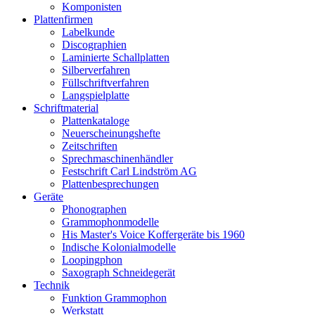
Komponisten
Plattenfirmen
Labelkunde
Discographien
Laminierte Schallplatten
Silberverfahren
Füllschriftverfahren
Langspielplatte
Schriftmaterial
Plattenkataloge
Neuerscheinungshefte
Zeitschriften
Sprechmaschinenhändler
Festschrift Carl Lindström AG
Plattenbesprechungen
Geräte
Phonographen
Grammophonmodelle
His Master's Voice Koffergeräte bis 1960
Indische Kolonialmodelle
Loopingphon
Saxograph Schneidegerät
Technik
Funktion Grammophon
Werkstatt