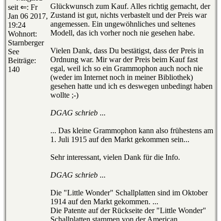
Glückwunsch zum Kauf. Alles richtig gemacht, der
seit ⇐: Fr
Zustand ist gut, nichts verbastelt und der Preis war
Jan 06 2017,
angemessen. Ein ungewöhnliches und seltenes
19:24
Modell, das ich vorher noch nie gesehen habe.
Wohnort:
Starnberger
Vielen Dank, dass Du bestätigst, dass der Preis in
See
Ordnung war. Mir war der Preis beim Kauf fast
Beiträge:
egal, weil ich so ein Grammophon auch noch nie
140
(weder im Internet noch in meiner Bibliothek)
gesehen hatte und ich es deswegen unbedingt haben
wollte ;-)
DGAG schrieb
...
... Das kleine Grammophon kann also frühestens am
1. Juli 1915 auf den Markt gekommen sein...
Sehr interessant, vielen Dank für die Info.
DGAG schrieb
...
Die "Little Wonder" Schallplatten sind im Oktober
1914 auf den Markt gekommen. ...
Die Patente auf der Rückseite der "Little Wonder"
Schallplatten stammen von der American