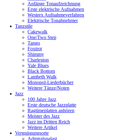
Anfänge Tonaufzeichnung
Erste elektrische Aufnahmen
Westrex Aufnahmeverfahren
Elektrische Tonabnehmer
Tanzstile
Cakewalk
One/Two Step
Tango
Foxtrot
Shimmy
Charleston
Yale Blues
Black Bottom
Lambeth Walk
Monopol-Liederbücher
Weitere Tänze/Noten
Jazz
100 Jahre Jazz
Erste deutsche Jazzplatte
Ragtimeplatten anhören
Meister des Jazz
Jazz im Dritten Reich
Weitere Artikel
Vergnügungsorte
Admiralspalast