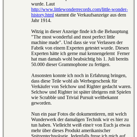
wurde. Laut
http://www.littlewonderrecords.com/little-wonder-
history.html
stammt die Verkaufsanzeige aus dem
Jahr 1914.
Witzig in dieser Anzeige finde ich die Behauptung
"The most wonderful and most perfect little
machine made". Und dass sie vor Verlassen der
Fabrik von einem Experten getestet wurde. Diesen
Experten hätte ich gerne mal kennengelernt
Ferner
hat man damals wohl beabsichtig bis 1. Juli bereits
50.000 dieser Grammophone zu fertigen.
Ansonsten konnte ich noch in Erfahrung bringen,
dass diese Teile wohl als Werbegeschenk für
Verkäufer von Selchow und Righter gedacht waren.
Selchow und Righter ist später übrigens mit Spielen
wie Scrabble und Trivial Pursuit weltbekannt
geworden.
Nun ein paar Fotos die dokumentieren, mit welch
Wunderwerk der damaligen Technik wir es hier zu
tun haben. Vielleicht weiß eine/r von Euch ja etwas
mehr über dieses Produkt amerikanischer
Spitzentechnologie. Jedenfalls freue ich mich auf