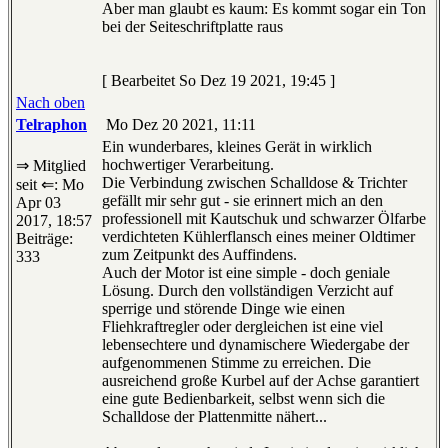
Aber man glaubt es kaum: Es kommt sogar ein Ton
bei der Seiteschriftplatte raus
[ Bearbeitet So Dez 19 2021, 19:45 ]
Nach oben
Telraphon
Mo Dez 20 2021, 11:11
Ein wunderbares, kleines Gerät in wirklich
hochwertiger Verarbeitung.
⇒ Mitglied
Die Verbindung zwischen Schalldose & Trichter
seit ⇐: Mo
gefällt mir sehr gut - sie erinnert mich an den
Apr 03
professionell mit Kautschuk und schwarzer Ölfarbe
2017, 18:57
verdichteten Kühlerflansch eines meiner Oldtimer
Beiträge:
zum Zeitpunkt des Auffindens.
333
Auch der Motor ist eine simple - doch geniale
Lösung. Durch den vollständigen Verzicht auf
sperrige und störende Dinge wie einen
Fliehkraftregler oder dergleichen ist eine viel
lebensechtere und dynamischere Wiedergabe der
aufgenommenen Stimme zu erreichen. Die
ausreichend große Kurbel auf der Achse garantiert
eine gute Bedienbarkeit, selbst wenn sich die
Schalldose der Plattenmitte nähert...