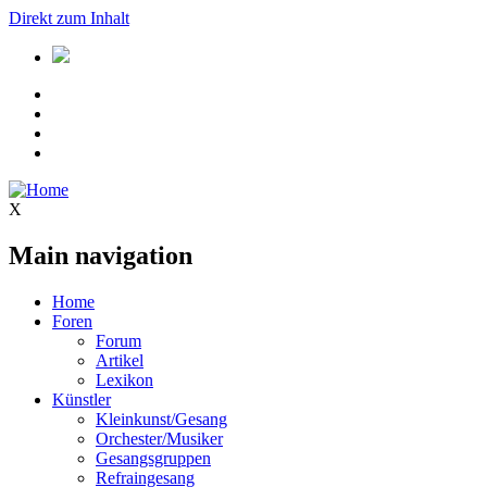
Direkt zum Inhalt
X
Main navigation
Home
Foren
Forum
Artikel
Lexikon
Künstler
Kleinkunst/Gesang
Orchester/Musiker
Gesangsgruppen
Refraingesang