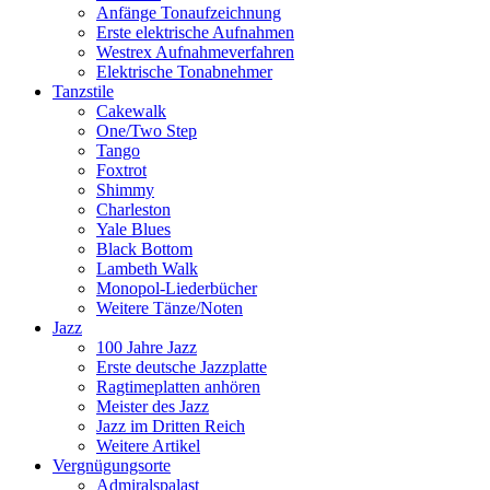
Anfänge Tonaufzeichnung
Erste elektrische Aufnahmen
Westrex Aufnahmeverfahren
Elektrische Tonabnehmer
Tanzstile
Cakewalk
One/Two Step
Tango
Foxtrot
Shimmy
Charleston
Yale Blues
Black Bottom
Lambeth Walk
Monopol-Liederbücher
Weitere Tänze/Noten
Jazz
100 Jahre Jazz
Erste deutsche Jazzplatte
Ragtimeplatten anhören
Meister des Jazz
Jazz im Dritten Reich
Weitere Artikel
Vergnügungsorte
Admiralspalast