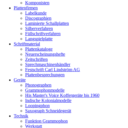
Komponisten
Plattenfirmen
Labelkunde
Discographien
Laminierte Schallplatten
Silberverfahren
Füllschriftverfahren
Langspielplatte
Schriftmaterial
Plattenkataloge
Neuerscheinungshefte
Zeitschriften
Sprechmaschinenhändler
Festschrift Carl Lindström AG
Plattenbesprechungen
Geräte
Phonographen
Grammophonmodelle
His Master's Voice Koffergeräte bis 1960
Indische Kolonialmodelle
Loopingphon
Saxograph Schneidegerät
Technik
Funktion Grammophon
Werkstatt