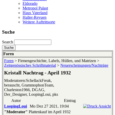
Eldorado
Metropol Palast
Haus Vaterland
Haller-Revuen
Weitere Auftrittsorte
Suche
Search
Foren
Foren
> Firmengeschichte, Labels, Hüllen, und Matrizen >
Zeitgenössisches Schriftmaterial
>
Neuerscheinungen/Nachträge
Kristall Nachtrag - April 1932
Moderatoren:SchellackFreak,
berauscht, GrammophonTeam,
Charleston1966, DGAG,
Der_Designer, LoopingLoui, pks
Autor
Eintrag
LoopingLoui
Mo Dez 27 2021, 19:04
"Moderator"
Plattenkauf im April 1932