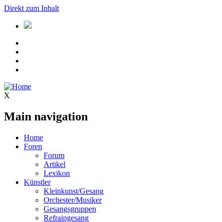
Direkt zum Inhalt
X
Main navigation
Home
Foren
Forum
Artikel
Lexikon
Künstler
Kleinkunst/Gesang
Orchester/Musiker
Gesangsgruppen
Refraingesang