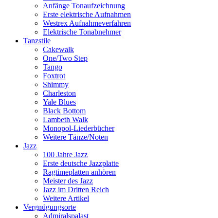
Anfänge Tonaufzeichnung
Erste elektrische Aufnahmen
Westrex Aufnahmeverfahren
Elektrische Tonabnehmer
Tanzstile
Cakewalk
One/Two Step
Tango
Foxtrot
Shimmy
Charleston
Yale Blues
Black Bottom
Lambeth Walk
Monopol-Liederbücher
Weitere Tänze/Noten
Jazz
100 Jahre Jazz
Erste deutsche Jazzplatte
Ragtimeplatten anhören
Meister des Jazz
Jazz im Dritten Reich
Weitere Artikel
Vergnügungsorte
Admiralspalast