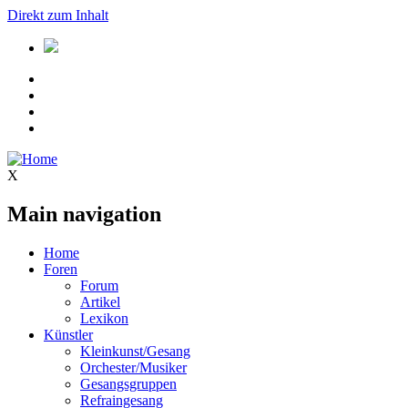
Direkt zum Inhalt
X
Main navigation
Home
Foren
Forum
Artikel
Lexikon
Künstler
Kleinkunst/Gesang
Orchester/Musiker
Gesangsgruppen
Refraingesang