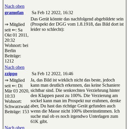
Nach oben
gramofan
Sa Feb 12 2022, 16:32
Das Gerät könnte das nachfolgend abgebildete sein
(Prospekt der DGG vom 1.8.1918, das Bild dort ist
⇒ Mitglied
leider so schlecht):
seit ⇐: Sa
Okt 01 2011,
20:32
Wohnort: bei
Berlin
Beiträge:
1212
Nach oben
zzippo
Sa Feb 12 2022, 16:46
Ja, das Bild ist wirklich nicht das beste, jedoch
⇒ Mitglied
kann man deutlich erkennen, das keine Schaniere
seit ⇐: Di
sichtbar sind. Die senkrechten Verziehrung hinter
Mär 03 2020,
den Klappen passt zu 100%. Die Verzierung am
10:33
sockel kann man im Prospekt nur erahmen, denke
Wohnort:
aber, Du hast das richtige Gerät gefunden auch
Schwarzwald
wenn die Masse nicht 100% übereinstimmen. Ich
Beiträge: 153
suche mal ob es noch irgendwo Unterlagen zum
61K gibt.
Nach oben