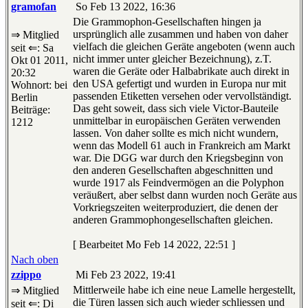
gramofan
So Feb 13 2022, 16:36
Die Grammophon-Gesellschaften hingen ja
ursprünglich alle zusammen und haben von daher
⇒ Mitglied
vielfach die gleichen Geräte angeboten (wenn auch
seit ⇐: Sa
nicht immer unter gleicher Bezeichnung), z.T.
Okt 01 2011,
waren die Geräte oder Halbabrikate auch direkt in
20:32
den USA gefertigt und wurden in Europa nur mit
Wohnort: bei
passenden Etiketten versehen oder vervollständigt.
Berlin
Das geht soweit, dass sich viele Victor-Bauteile
Beiträge:
unmittelbar in europäischen Geräten verwenden
1212
lassen. Von daher sollte es mich nicht wundern,
wenn das Modell 61 auch in Frankreich am Markt
war. Die DGG war durch den Kriegsbeginn von
den anderen Gesellschaften abgeschnitten und
wurde 1917 als Feindvermögen an die Polyphon
veräußert, aber selbst dann wurden noch Geräte aus
Vorkriegszeiten weiterproduziert, die denen der
anderen Grammophongesellschaften gleichen.
[ Bearbeitet Mo Feb 14 2022, 22:51 ]
Nach oben
zzippo
Mi Feb 23 2022, 19:41
Mittlerweile habe ich eine neue Lamelle hergestellt,
⇒ Mitglied
die Türen lassen sich auch wieder schliessen und
seit ⇐: Di