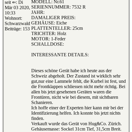
MODELL: Nr.61
seit ⇐: Di
SERIENNUMMER: 7532 R
Mär 03 2020,
JAHR:
10:33
DAMALIGER PREIS:
Wohnort:
GEHÄUSE: Eiche
Schwarzwald
PLATTENTELLER: 25cm
Beiträge: 153
TRICHTER: Holz
MOTOR: 1-Feder
SCHALLDOSE:
INTERESSANTE DETAILS:
Dieses schöne Gerät habe ich heute aus der
Schweiz abgeholt. Der Zustand ist wirklich sehr
gut,nur eine Lammele fehlt, die Kurbel ist fest, und
die Frontklappen schliessen nicht mehr richtig. Bei
allen bis jetzt gesehenen Geräten waren die
Frontüren, nicht wie bei diesem, mit sichtbaren
Schanieren.
Ich hoffe einer der Experten hier kann mir bei der
Identifizierung helfen. Ich konnte bis jetzt nichts
finden.
Verkauft wurde das Gerät von Hug&Co. Zürich.
Gehäusemasse: Sockel 31cm Tief, 31,5cm Breit.