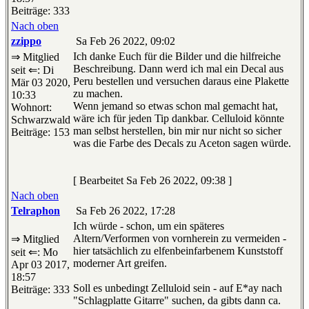
Beiträge: 333
Nach oben
zzippo
Sa Feb 26 2022, 09:02
Ich danke Euch für die Bilder und die hilfreiche
⇒ Mitglied
Beschreibung. Dann werd ich mal ein Decal aus
seit ⇐: Di
Peru bestellen und versuchen daraus eine Plakette
Mär 03 2020,
zu machen.
10:33
Wenn jemand so etwas schon mal gemacht hat,
Wohnort:
wäre ich für jeden Tip dankbar. Celluloid könnte
Schwarzwald
man selbst herstellen, bin mir nur nicht so sicher
Beiträge: 153
was die Farbe des Decals zu Aceton sagen würde.
[ Bearbeitet Sa Feb 26 2022, 09:38 ]
Nach oben
Telraphon
Sa Feb 26 2022, 17:28
Ich würde - schon, um ein späteres
Altern/Verformen von vornherein zu vermeiden -
⇒ Mitglied
hier tatsächlich zu elfenbeinfarbenem Kunststoff
seit ⇐: Mo
moderner Art greifen.
Apr 03 2017,
18:57
Soll es unbedingt Zelluloid sein - auf E*ay nach
Beiträge: 333
"Schlagplatte Gitarre" suchen, da gibts dann ca.