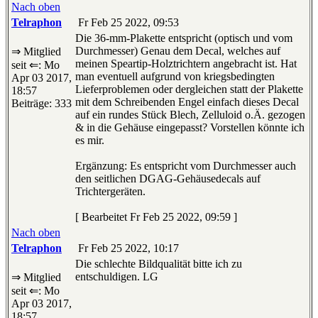
Nach oben
Telraphon
Fr Feb 25 2022, 09:53
Die 36-mm-Plakette entspricht (optisch und vom
Durchmesser) Genau dem Decal, welches auf
⇒ Mitglied
meinen Speartip-Holztrichtern angebracht ist. Hat
seit ⇐: Mo
man eventuell aufgrund von kriegsbedingten
Apr 03 2017,
Lieferproblemen oder dergleichen statt der Plakette
18:57
mit dem Schreibenden Engel einfach dieses Decal
Beiträge: 333
auf ein rundes Stück Blech, Zelluloid o.Ä. gezogen
& in die Gehäuse eingepasst? Vorstellen könnte ich
es mir.
Ergänzung: Es entspricht vom Durchmesser auch
den seitlichen DGAG-Gehäusedecals auf
Trichtergeräten.
[ Bearbeitet Fr Feb 25 2022, 09:59 ]
Nach oben
Telraphon
Fr Feb 25 2022, 10:17
Die schlechte Bildqualität bitte ich zu
entschuldigen. LG
⇒ Mitglied
seit ⇐: Mo
Apr 03 2017,
18:57