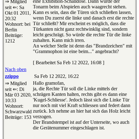
eine Exhibition-Schalldose. Dann würde der
⇒ Mitglied
Tonarm beim Abspielen auch waagrecht stehen.
seit ⇐: Sa
Kann es sein, dass die Türen sich schließen lassen,
Okt 01 2011,
wenn Du zuerst die linke und danach erst die rechte
20:32
Tür schließt? Mir erscheint es möglich, dass die
Wohnort: bei
Türkanten nicht ganz rechtwinklig sind, sondern
Berlin
leicht geschrägt. So würde die rechte Tür die linke
Beiträge:
zuhalten. Kann mich irren.
1212
An welcher Stelle ist denn das "Brandzeichen" mit
"Grammophon ist eine beim..." angebracht?
[ Bearbeitet Sa Feb 12 2022, 16:08 ]
Nach oben
zzippo
Sa Feb 12 2022, 16:22
Hallo gramofan,
⇒ Mitglied
ja, die Rechte Tür soll die Linke mittels der
seit ⇐: Di
schrägen Kanten halten, rechts gibt es dann eine
Mär 03 2020,
'Kugel-Schliesse'. Jedoch lässt sich die Linke Tür
10:33
nur noch mit viel Kraft schliessen und federt dann
Wohnort:
zurück. Ich nehme an hier hat sich das Holz leicht
Schwarzwald
verzogen.
Beiträge: 153
Der Brandstempel ist auf der Unterseite, wo auch
die Gerätenummer eingeschlagen ist.