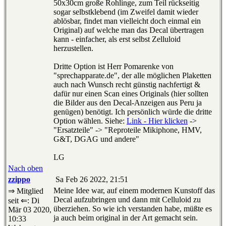
50x30cm große Rohlinge, zum Teil rückseitig
sogar selbstklebend (im Zweifel damit wieder
ablösbar, findet man vielleicht doch einmal ein
Original) auf welche man das Decal übertragen
kann - einfacher, als erst selbst Zelluloid
herzustellen.
Dritte Option ist Herr Pomarenke von
"sprechapparate.de", der alle möglichen Plaketten
auch nach Wunsch recht günstig nachfertigt &
dafür nur einen Scan eines Originals (hier sollten
die Bilder aus den Decal-Anzeigen aus Peru ja
genügen) benötigt. Ich persönlich würde die dritte
Option wählen. Siehe:
Link - Hier klicken
->
"Ersatzteile" -> "Reproteile Mikiphone, HMV,
G&T, DGAG und andere"
LG
Nach oben
zzippo
Sa Feb 26 2022, 21:51
Meine Idee war, auf einem modernen Kunstoff das
⇒ Mitglied
Decal aufzubringen und dann mit Celluloid zu
seit ⇐: Di
überziehen. So wie ich verstanden habe, müßte es
Mär 03 2020,
ja auch beim original in der Art gemacht sein.
10:33