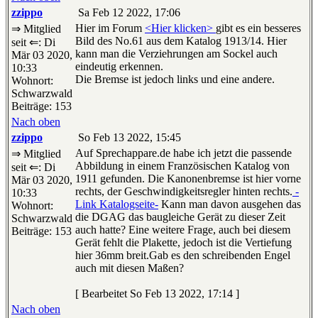
zzippo
Sa Feb 12 2022, 17:06
Hier im Forum
<Hier klicken>
gibt es ein besseres
⇒ Mitglied
Bild des No.61 aus dem Katalog 1913/14. Hier
seit ⇐: Di
kann man die Verziehrungen am Sockel auch
Mär 03 2020,
eindeutig erkennen.
10:33
Die Bremse ist jedoch links und eine andere.
Wohnort:
Schwarzwald
Beiträge: 153
Nach oben
zzippo
So Feb 13 2022, 15:45
Auf Sprechappare.de habe ich jetzt die passende
⇒ Mitglied
Abbildung in einem Französischen Katalog von
seit ⇐: Di
1911 gefunden. Die Kanonenbremse ist hier vorne
Mär 03 2020,
rechts, der Geschwindigkeitsregler hinten rechts.
-
10:33
Link Katalogseite-
Kann man davon ausgehen das
Wohnort:
die DGAG das baugleiche Gerät zu dieser Zeit
Schwarzwald
auch hatte? Eine weitere Frage, auch bei diesem
Beiträge: 153
Gerät fehlt die Plakette, jedoch ist die Vertiefung
hier 36mm breit.Gab es den schreibenden Engel
auch mit diesen Maßen?
[ Bearbeitet So Feb 13 2022, 17:14 ]
Nach oben