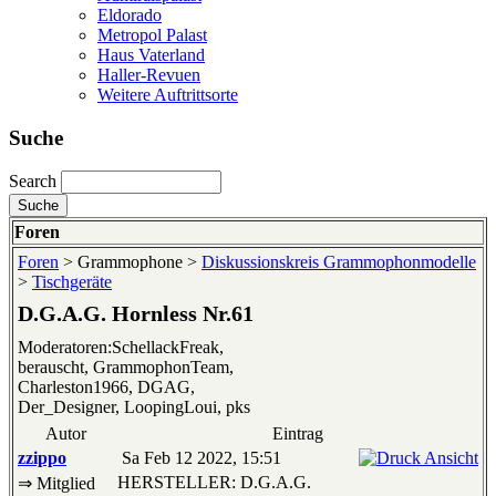
Eldorado
Metropol Palast
Haus Vaterland
Haller-Revuen
Weitere Auftrittsorte
Suche
Search
Foren
Foren
> Grammophone >
Diskussionskreis Grammophonmodelle
>
Tischgeräte
D.G.A.G. Hornless Nr.61
Moderatoren:SchellackFreak,
berauscht, GrammophonTeam,
Charleston1966, DGAG,
Der_Designer, LoopingLoui, pks
Autor
Eintrag
zzippo
Sa Feb 12 2022, 15:51
HERSTELLER: D.G.A.G.
⇒ Mitglied