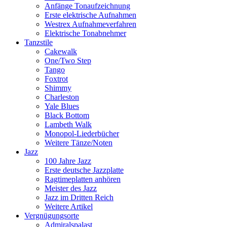
Anfänge Tonaufzeichnung
Erste elektrische Aufnahmen
Westrex Aufnahmeverfahren
Elektrische Tonabnehmer
Tanzstile
Cakewalk
One/Two Step
Tango
Foxtrot
Shimmy
Charleston
Yale Blues
Black Bottom
Lambeth Walk
Monopol-Liederbücher
Weitere Tänze/Noten
Jazz
100 Jahre Jazz
Erste deutsche Jazzplatte
Ragtimeplatten anhören
Meister des Jazz
Jazz im Dritten Reich
Weitere Artikel
Vergnügungsorte
Admiralspalast