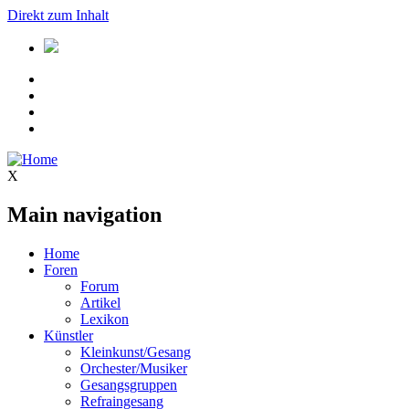
Direkt zum Inhalt
X
Main navigation
Home
Foren
Forum
Artikel
Lexikon
Künstler
Kleinkunst/Gesang
Orchester/Musiker
Gesangsgruppen
Refraingesang