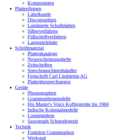
Komponisten
Plattenfirmen
Labelkunde
Discographien
Laminierte Schallplatten
Silberverfahren
Füllschriftverfahren
Langspielplatte
Schriftmaterial
Plattenkataloge
Neuerscheinungshefte
Zeitschriften
Sprechmaschinenhändler
Festschrift Carl Lindström AG
Plattenbesprechungen
Geräte
Phonographen
Grammophonmodelle
His Master's Voice Koffergeräte bis 1960
Indische Kolonialmodelle
Loopingphon
Saxograph Schneidegerät
Technik
Funktion Grammophon
Werkstatt