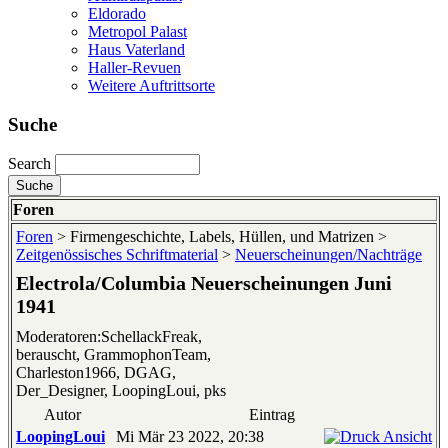
Eldorado
Metropol Palast
Haus Vaterland
Haller-Revuen
Weitere Auftrittsorte
Suche
Search
Foren
Foren
> Firmengeschichte, Labels, Hüllen, und Matrizen >
Zeitgenössisches Schriftmaterial
>
Neuerscheinungen/Nachträge
Electrola/Columbia Neuerscheinungen Juni
1941
Moderatoren:SchellackFreak,
berauscht, GrammophonTeam,
Charleston1966, DGAG,
Der_Designer, LoopingLoui, pks
Autor
Eintrag
LoopingLoui
Mi Mär 23 2022, 20:38