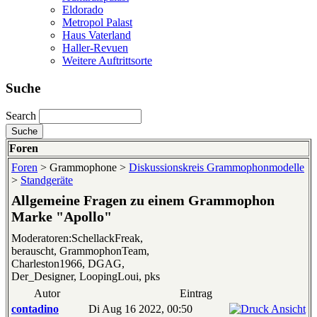
Eldorado
Metropol Palast
Haus Vaterland
Haller-Revuen
Weitere Auftrittsorte
Suche
Search
Foren
Foren
> Grammophone >
Diskussionskreis Grammophonmodelle
>
Standgeräte
Allgemeine Fragen zu einem Grammophon
Marke "Apollo"
Moderatoren:SchellackFreak,
berauscht, GrammophonTeam,
Charleston1966, DGAG,
Der_Designer, LoopingLoui, pks
Autor
Eintrag
contadino
Di Aug 16 2022, 00:50