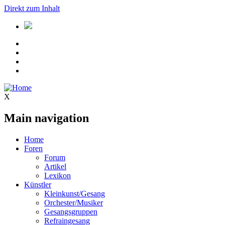
Direkt zum Inhalt
X
Main navigation
Home
Foren
Forum
Artikel
Lexikon
Künstler
Kleinkunst/Gesang
Orchester/Musiker
Gesangsgruppen
Refraingesang