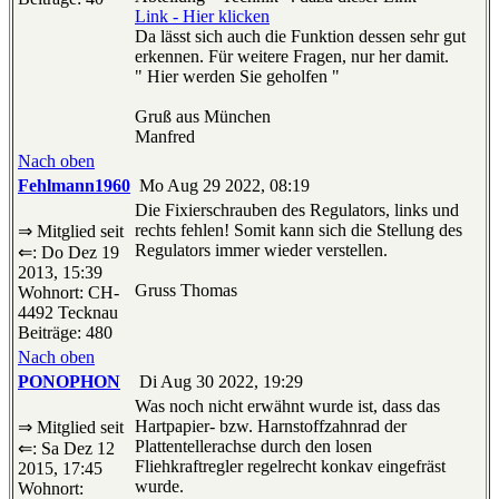
Link - Hier klicken
Da lässt sich auch die Funktion dessen sehr gut
erkennen. Für weitere Fragen, nur her damit.
" Hier werden Sie geholfen "
Gruß aus München
Manfred
Nach oben
Fehlmann1960
Mo Aug 29 2022, 08:19
Die Fixierschrauben des Regulators, links und
rechts fehlen! Somit kann sich die Stellung des
⇒ Mitglied seit
Regulators immer wieder verstellen.
⇐: Do Dez 19
2013, 15:39
Gruss Thomas
Wohnort: CH-
4492 Tecknau
Beiträge: 480
Nach oben
PONOPHON
Di Aug 30 2022, 19:29
Was noch nicht erwähnt wurde ist, dass das
Hartpapier- bzw. Harnstoffzahnrad der
⇒ Mitglied seit
Plattentellerachse durch den losen
⇐: Sa Dez 12
Fliehkraftregler regelrecht konkav eingefräst
2015, 17:45
wurde.
Wohnort: