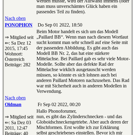
werden müsste, wird der Aufwand immens (oder
man muss unverschämtes Glück haben ein
passendes Teil zu finden).
Nach oben
PONOPHON
Do Sep 01 2022, 18:50
Beim Motor handelt es sich um das Modell
„Paillard BB“. Wenn man nach diesem Wortlaut
⇒ Mitglied seit
sucht kommt man sehr schnell auf eine Seite mit
⇐: Sa Dez 12
der passenden Abbildung. Es gibt auch das
2015, 17:45
Modell BB Nr. 2, das hat eine stärkere
Wohnort:
Mittelachse. Bei Paillard gab es sehr viele Motor-
Österreich
Modelle. Sollte aber das defekte Rad der
Beiträge: 282
Mittelachse wirklich ausgetauscht werden
müssen, so könnte es sich lohnen auch bei
anderen Paillard Motoren nachzusehen. Das Rad
war mit Sicherheit auch in anderen Modellen in
Verwendung.
Nach oben
Oldman
Fr Sep 02 2022, 00:20
Hallo Phonoforumer,
nun, es gibt das Zylinderschnecken - und das
⇒ Mitglied seit
Globoidschneckengetriebe. Aber auch deren der
⇐: Sa Dez 03
Mischformen. Erst wollte ich zur Erklärung
2011, 12:47
selbst geschriebenes einstellen. Bevor ich mir
Beiträge: 40