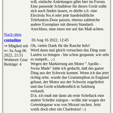
will, einfache Anleitungen gibts hier im Forum.
Eine passende Schalldose für dieses Gerät sollte
sich auch finden lassen, es dürfte z.b. eine
Electrola No.4 oder jede handelsübliche
Telefunken-Dose passen, ebenso zahlreiche
andere Exemplare mit diesem Standard-
Anschluss, man muss nur auf das Maß achten.
Nach oben
contadino
Di Aug 16 2022, 12:45
Oh, vielen Dank für die Rasche Info!
⇒ Mitglied seit
Werd dann mal gleich versuchen das Ding zum
⇐: Sa Aug 06
Laufen zu bringen - bin schon gespannt, wie sehr
2022, 21:51
es rumpelt... ;-)
Wohnort: Graz
Wegen der Markierung am Motor " Apollo -
Beiträge: 4
Swiss Made" hätte ich gedacht, daß das ganze
Ding aus der Schweiz kommt. Wenn ich das jetzt
richtig sehe, wurde das Grammophon in England
gebaut, der Motor aus der Schweiz zugeliefert
und das Gerät schlußendlich in Salzburg
verkauft.
D.h. ich muß mir dann als erste Schellack eine
andere Scheibe zulegen - wollte mir wegen der
Getreidegasse was von Mozart suchen. Jetzt
wirds doch eher ein Charleston! :-)