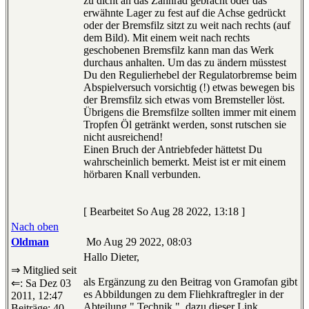
zu dicht an das Zahnrad gebracht oder das
erwähnte Lager zu fest auf die Achse gedrückt
oder der Bremsfilz sitzt zu weit nach rechts (auf
dem Bild). Mit einem weit nach rechts
geschobenen Bremsfilz kann man das Werk
durchaus anhalten. Um das zu ändern müsstest
Du den Regulierhebel der Regulatorbremse beim
Abspielversuch vorsichtig (!) etwas bewegen bis
der Bremsfilz sich etwas vom Bremsteller löst.
Übrigens die Bremsfilze sollten immer mit einem
Tropfen Öl getränkt werden, sonst rutschen sie
nicht ausreichend!
Einen Bruch der Antriebfeder hättetst Du
wahrscheinlich bemerkt. Meist ist er mit einem
hörbaren Knall verbunden.
[ Bearbeitet So Aug 28 2022, 13:18 ]
Nach oben
Oldman
Mo Aug 29 2022, 08:03
Hallo Dieter,
⇒ Mitglied seit
als Ergänzung zu den Beitrag von Gramofan gibt
⇐: Sa Dez 03
es Abbildungen zu dem Fliehkraftregler in der
2011, 12:47
Abteilung " Technik ". dazu dieser Link
Beiträge: 40