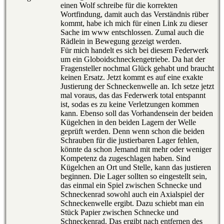
einen Wolf schreibe für die korrekten
Wortfindung, damit auch das Verständnis rüber
kommt, habe ich mich für einen Link zu dieser
Sache im www entschlossen. Zumal auch die
Rädlein in Bewegung gezeigt werden.
Für mich handelt es sich bei diesem Federwerk
um ein Globoidschneckengetriebe. Da hat der
Fragensteller nochmal Glück gehabt und braucht
keinen Ersatz. Jetzt kommt es auf eine exakte
Justierung der Schneckenwelle an. Ich setze jetzt
mal voraus, das das Federwerk total entspannt
ist, sodas es zu keine Verletzungen kommen
kann. Ebenso soll das Vorhandensein der beiden
Kügelchen in den beiden Lagern der Welle
geprüft werden. Denn wenn schon die beiden
Schrauben für die justierbaren Lager fehlen,
könnte da schon Jemand mit mehr oder weniger
Kompetenz da zugeschlagen haben. Sind
Kügelchen an Ort und Stelle, kann das justieren
beginnen. Die Lager sollten so eingestellt sein,
das einmal ein Spiel zwischen Schnecke und
Schneckenrad sowohl auch ein Axialspiel der
Schneckenwelle ergibt. Dazu schiebt man ein
Stück Papier zwischen Schnecke und
Schneckenrad. Das ergibt nach entfernen des