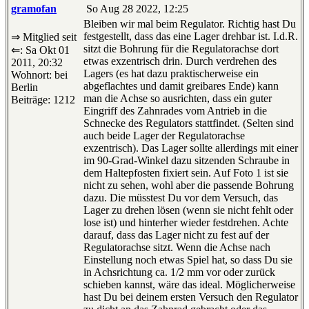
gramofan
So Aug 28 2022, 12:25
Bleiben wir mal beim Regulator. Richtig hast Du
festgestellt, dass das eine Lager drehbar ist. I.d.R.
⇒ Mitglied seit
sitzt die Bohrung für die Regulatorachse dort
⇐: Sa Okt 01
etwas exzentrisch drin. Durch verdrehen des
2011, 20:32
Lagers (es hat dazu praktischerweise ein
Wohnort: bei
abgeflachtes und damit greibares Ende) kann
Berlin
man die Achse so ausrichten, dass ein guter
Beiträge: 1212
Eingriff des Zahnrades vom Antrieb in die
Schnecke des Regulators stattfindet. (Selten sind
auch beide Lager der Regulatorachse
exzentrisch). Das Lager sollte allerdings mit einer
im 90-Grad-Winkel dazu sitzenden Schraube in
dem Haltepfosten fixiert sein. Auf Foto 1 ist sie
nicht zu sehen, wohl aber die passende Bohrung
dazu. Die müsstest Du vor dem Versuch, das
Lager zu drehen lösen (wenn sie nicht fehlt oder
lose ist) und hinterher wieder festdrehen. Achte
darauf, dass das Lager nicht zu fest auf der
Regulatorachse sitzt. Wenn die Achse nach
Einstellung noch etwas Spiel hat, so dass Du sie
in Achsrichtung ca. 1/2 mm vor oder zurück
schieben kannst, wäre das ideal. Möglicherweise
hast Du bei deinem ersten Versuch den Regulator