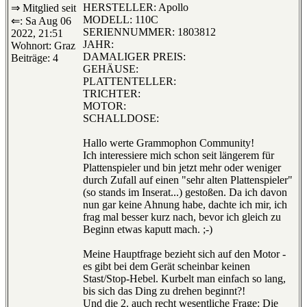
HERSTELLER: Apollo
⇒ Mitglied seit
MODELL: 110C
⇐: Sa Aug 06
SERIENNUMMER: 1803812
2022, 21:51
JAHR:
Wohnort: Graz
DAMALIGER PREIS:
Beiträge: 4
GEHÄUSE:
PLATTENTELLER:
TRICHTER:
MOTOR:
SCHALLDOSE:
Hallo werte Grammophon Community!
Ich interessiere mich schon seit längerem für
Plattenspieler und bin jetzt mehr oder weniger
durch Zufall auf einen "sehr alten Plattenspieler"
(so stands im Inserat...) gestoßen. Da ich davon
nun gar keine Ahnung habe, dachte ich mir, ich
frag mal besser kurz nach, bevor ich gleich zu
Beginn etwas kaputt mach. ;-)
Meine Hauptfrage bezieht sich auf den Motor -
es gibt bei dem Gerät scheinbar keinen
Stast/Stop-Hebel. Kurbelt man einfach so lang,
bis sich das Ding zu drehen beginnt?!
Und die 2. auch recht wesentliche Frage: Die