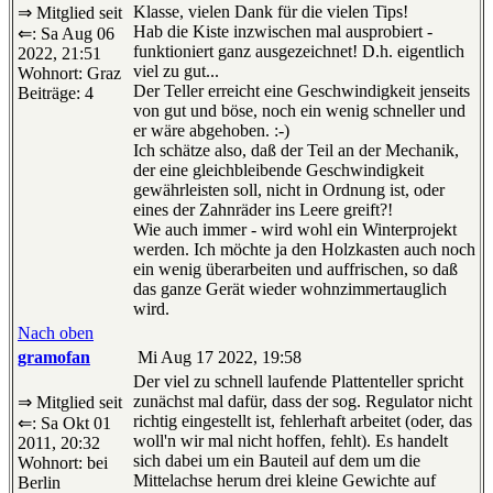
Klasse, vielen Dank für die vielen Tips!
⇒ Mitglied seit
Hab die Kiste inzwischen mal ausprobiert -
⇐: Sa Aug 06
funktioniert ganz ausgezeichnet! D.h. eigentlich
2022, 21:51
viel zu gut...
Wohnort: Graz
Der Teller erreicht eine Geschwindigkeit jenseits
Beiträge: 4
von gut und böse, noch ein wenig schneller und
er wäre abgehoben. :-)
Ich schätze also, daß der Teil an der Mechanik,
der eine gleichbleibende Geschwindigkeit
gewährleisten soll, nicht in Ordnung ist, oder
eines der Zahnräder ins Leere greift?!
Wie auch immer - wird wohl ein Winterprojekt
werden. Ich möchte ja den Holzkasten auch noch
ein wenig überarbeiten und auffrischen, so daß
das ganze Gerät wieder wohnzimmertauglich
wird.
Nach oben
gramofan
Mi Aug 17 2022, 19:58
Der viel zu schnell laufende Plattenteller spricht
zunächst mal dafür, dass der sog. Regulator nicht
⇒ Mitglied seit
richtig eingestellt ist, fehlerhaft arbeitet (oder, das
⇐: Sa Okt 01
woll'n wir mal nicht hoffen, fehlt). Es handelt
2011, 20:32
sich dabei um ein Bauteil auf dem um die
Wohnort: bei
Mittelachse herum drei kleine Gewichte auf
Berlin