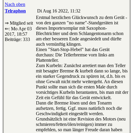
Nach oben
Telraphon
Di Aug 16 2022, 11:32
Erstmal herzlichen Glückwunsch zu dem Gerät -
von den ganzen "no name"-Standgeräten ist
⇒ Mitglied seit
dieses Importexemplar mit Saxophon-
⇐: Mo Apr 03
Blechtrichter und dem Schlangentonarm schon
2017, 18:57
am eher besseren Ende angesiedelt und dürfte
Beiträge: 333
auch vernünftig klingen.
Einen "Start-Stop-Hebel" hat das Gerät
durchaus: Die Tellerbremse vorn links am
Plattenteller.
Zum Kurbeln: Zunächst arretiert man den Teller
mit besagter Bremse & kurbelt dann so lange, bis
ein starker Gegendruck zu spüren ist, d.h. bis es
ohne Gewalt nicht mehr weitergeht. An diesen
Punkt sollte man sich die ersten Male durch
vorsichtiges Kurbeln herantasten, bis man mit der
Zeit ein Gefühl für das Gerät entwickelt.
Dann die Bremse lösen und den Tonarm
aufsetzen, fertig. Ggf. muss natürlich noch die
Geschwindigkeit eingestellt werden.
Grundsätzlich ist eine Revision des Motors (neu
schmieren/fetten/ölen/reinigen) immer zu
empfehlen, so man länger Freude daran haben