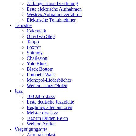
Anfänge Tonaufzeichnung
Erste elektrische Aufnahmen
Westrex Aufnahmeverfahren
Elektrische Tonabnehmer
Tanzstile
Cakewalk
One/Two Step
Tango
Foxtrot
Shimmy
Charleston
Yale Blues
Black Bottom
Lambeth Walk
Monopol-Liederbücher
Weitere Tänze/Noten
Jazz
100 Jahre Jazz
Erste deutsche Jazzplatte
Ragtimeplatten anhören
Meister des Jazz
Jazz im Dritten Reich
Weitere Artikel
Vergnügungsorte
Admiralspalast