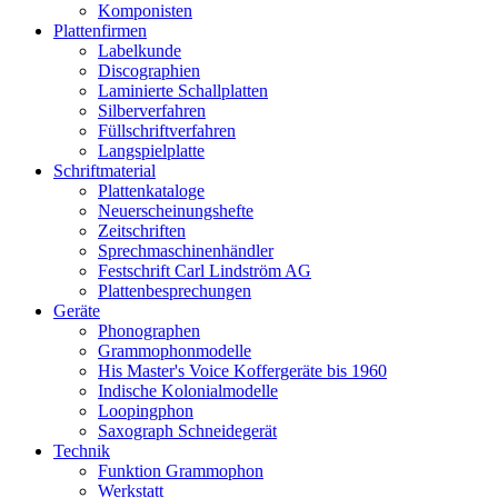
Komponisten
Plattenfirmen
Labelkunde
Discographien
Laminierte Schallplatten
Silberverfahren
Füllschriftverfahren
Langspielplatte
Schriftmaterial
Plattenkataloge
Neuerscheinungshefte
Zeitschriften
Sprechmaschinenhändler
Festschrift Carl Lindström AG
Plattenbesprechungen
Geräte
Phonographen
Grammophonmodelle
His Master's Voice Koffergeräte bis 1960
Indische Kolonialmodelle
Loopingphon
Saxograph Schneidegerät
Technik
Funktion Grammophon
Werkstatt