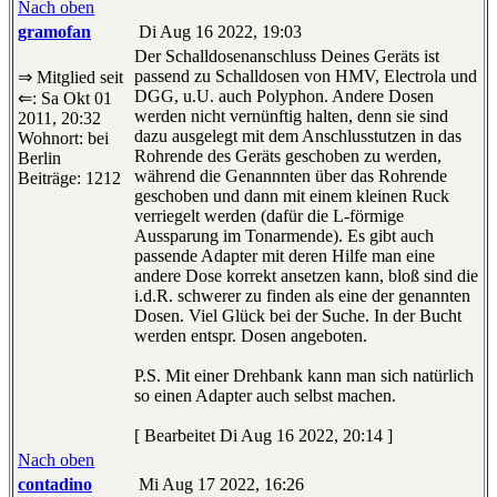
Nach oben
gramofan
Di Aug 16 2022, 19:03
Der Schalldosenanschluss Deines Geräts ist
passend zu Schalldosen von HMV, Electrola und
⇒ Mitglied seit
DGG, u.U. auch Polyphon. Andere Dosen
⇐: Sa Okt 01
werden nicht vernünftig halten, denn sie sind
2011, 20:32
dazu ausgelegt mit dem Anschlusstutzen in das
Wohnort: bei
Rohrende des Geräts geschoben zu werden,
Berlin
während die Genannnten über das Rohrende
Beiträge: 1212
geschoben und dann mit einem kleinen Ruck
verriegelt werden (dafür die L-förmige
Aussparung im Tonarmende). Es gibt auch
passende Adapter mit deren Hilfe man eine
andere Dose korrekt ansetzen kann, bloß sind die
i.d.R. schwerer zu finden als eine der genannten
Dosen. Viel Glück bei der Suche. In der Bucht
werden entspr. Dosen angeboten.
P.S. Mit einer Drehbank kann man sich natürlich
so einen Adapter auch selbst machen.
[ Bearbeitet Di Aug 16 2022, 20:14 ]
Nach oben
contadino
Mi Aug 17 2022, 16:26