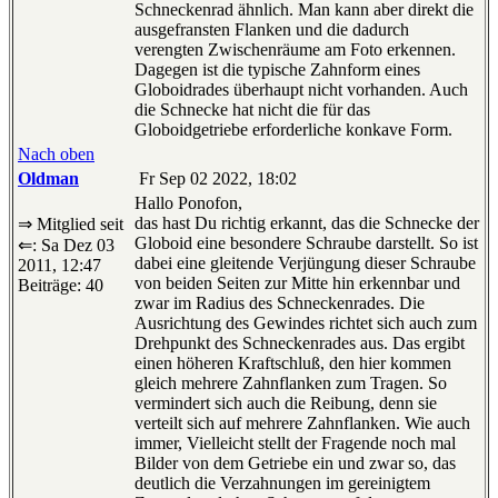
Schneckenrad ähnlich. Man kann aber direkt die
ausgefransten Flanken und die dadurch
verengten Zwischenräume am Foto erkennen.
Dagegen ist die typische Zahnform eines
Globoidrades überhaupt nicht vorhanden. Auch
die Schnecke hat nicht die für das
Globoidgetriebe erforderliche konkave Form.
Nach oben
Oldman
Fr Sep 02 2022, 18:02
Hallo Ponofon,
das hast Du richtig erkannt, das die Schnecke der
⇒ Mitglied seit
Globoid eine besondere Schraube darstellt. So ist
⇐: Sa Dez 03
dabei eine gleitende Verjüngung dieser Schraube
2011, 12:47
von beiden Seiten zur Mitte hin erkennbar und
Beiträge: 40
zwar im Radius des Schneckenrades. Die
Ausrichtung des Gewindes richtet sich auch zum
Drehpunkt des Schneckenrades aus. Das ergibt
einen höheren Kraftschluß, den hier kommen
gleich mehrere Zahnflanken zum Tragen. So
vermindert sich auch die Reibung, denn sie
verteilt sich auf mehrere Zahnflanken. Wie auch
immer, Vielleicht stellt der Fragende noch mal
Bilder von dem Getriebe ein und zwar so, das
deutlich die Verzahnungen im gereinigtem