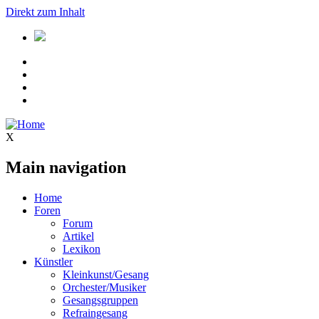
Direkt zum Inhalt
X
Main navigation
Home
Foren
Forum
Artikel
Lexikon
Künstler
Kleinkunst/Gesang
Orchester/Musiker
Gesangsgruppen
Refraingesang