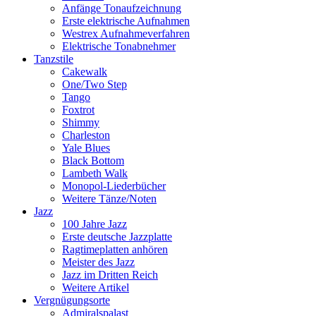
Anfänge Tonaufzeichnung
Erste elektrische Aufnahmen
Westrex Aufnahmeverfahren
Elektrische Tonabnehmer
Tanzstile
Cakewalk
One/Two Step
Tango
Foxtrot
Shimmy
Charleston
Yale Blues
Black Bottom
Lambeth Walk
Monopol-Liederbücher
Weitere Tänze/Noten
Jazz
100 Jahre Jazz
Erste deutsche Jazzplatte
Ragtimeplatten anhören
Meister des Jazz
Jazz im Dritten Reich
Weitere Artikel
Vergnügungsorte
Admiralspalast