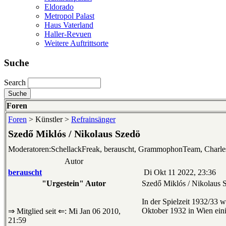
Eldorado
Metropol Palast
Haus Vaterland
Haller-Revuen
Weitere Auftrittsorte
Suche
Search
Foren
Foren
> Künstler >
Refrainsänger
Szedő Miklós / Nikolaus Szedö
Moderatoren:SchellackFreak, berauscht, GrammophonTeam, Charl
Autor
berauscht
Di Okt 11 2022, 23:36
"Urgestein" Autor
Szedő Miklós / Nikolaus S
In der Spielzeit 1932/33 
Oktober 1932 in Wien ei
⇒ Mitglied seit ⇐: Mi Jan 06 2010,
21:59