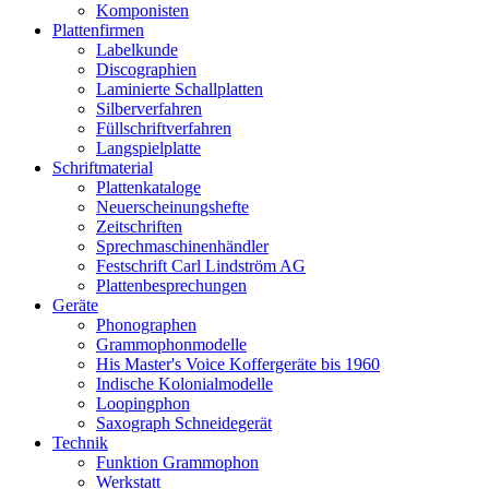
Komponisten
Plattenfirmen
Labelkunde
Discographien
Laminierte Schallplatten
Silberverfahren
Füllschriftverfahren
Langspielplatte
Schriftmaterial
Plattenkataloge
Neuerscheinungshefte
Zeitschriften
Sprechmaschinenhändler
Festschrift Carl Lindström AG
Plattenbesprechungen
Geräte
Phonographen
Grammophonmodelle
His Master's Voice Koffergeräte bis 1960
Indische Kolonialmodelle
Loopingphon
Saxograph Schneidegerät
Technik
Funktion Grammophon
Werkstatt