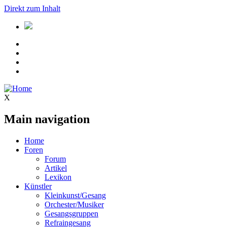
Direkt zum Inhalt
X
Main navigation
Home
Foren
Forum
Artikel
Lexikon
Künstler
Kleinkunst/Gesang
Orchester/Musiker
Gesangsgruppen
Refraingesang