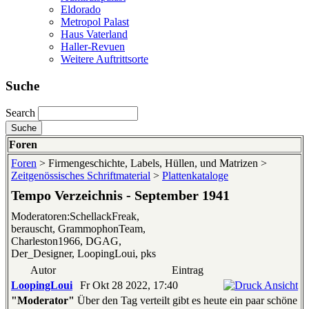
Eldorado
Metropol Palast
Haus Vaterland
Haller-Revuen
Weitere Auftrittsorte
Suche
Search
Foren
Foren
> Firmengeschichte, Labels, Hüllen, und Matrizen >
Zeitgenössisches Schriftmaterial
>
Plattenkataloge
Tempo Verzeichnis - September 1941
Moderatoren:SchellackFreak,
berauscht, GrammophonTeam,
Charleston1966, DGAG,
Der_Designer, LoopingLoui, pks
Autor
Eintrag
LoopingLoui
Fr Okt 28 2022, 17:40
"Moderator"
Über den Tag verteilt gibt es heute ein paar schöne