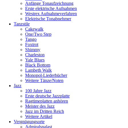
Anfänge Tonaufzeichnung
Erste elektrische Aufnahmen
Westrex Aufnahmeverfahren
Elektrische Tonabnehmer
Tanzstile
Cakewalk
One/Two Step
Tango
Foxtrot
Shimmy
Charleston
Yale Blues
Black Bottom
Lambeth Walk
Monopol-Liederbücher
Weitere Tänze/Noten
Jazz
100 Jahre Jazz
Erste deutsche Jazzplatte
Ragtimeplatten anhören
Meister des Jazz
Jazz im Dritten Reich
Weitere Artikel
Vergnügungsorte
Admiralspalast