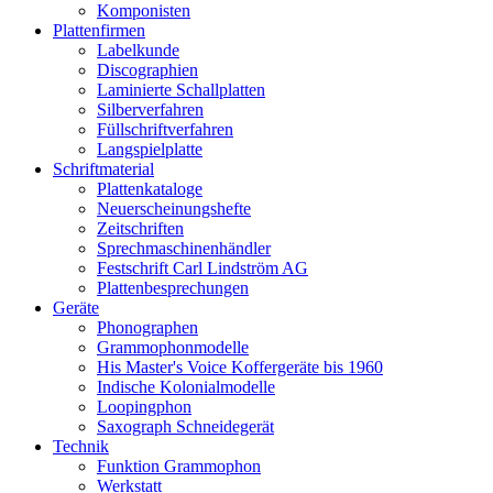
Komponisten
Plattenfirmen
Labelkunde
Discographien
Laminierte Schallplatten
Silberverfahren
Füllschriftverfahren
Langspielplatte
Schriftmaterial
Plattenkataloge
Neuerscheinungshefte
Zeitschriften
Sprechmaschinenhändler
Festschrift Carl Lindström AG
Plattenbesprechungen
Geräte
Phonographen
Grammophonmodelle
His Master's Voice Koffergeräte bis 1960
Indische Kolonialmodelle
Loopingphon
Saxograph Schneidegerät
Technik
Funktion Grammophon
Werkstatt