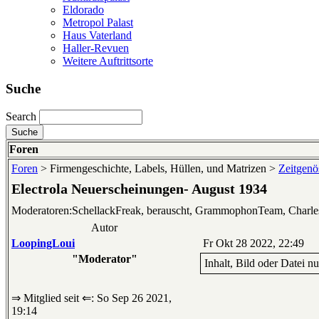
Eldorado
Metropol Palast
Haus Vaterland
Haller-Revuen
Weitere Auftrittsorte
Suche
Search
Foren
Foren
> Firmengeschichte, Labels, Hüllen, und Matrizen >
Zeitgenös
Electrola Neuerscheinungen- August 1934
Moderatoren:SchellackFreak, berauscht, GrammophonTeam, Charl
Autor
LoopingLoui
Fr Okt 28 2022, 22:49
"Moderator"
Inhalt, Bild oder Datei n
⇒ Mitglied seit ⇐: So Sep 26 2021,
19:14