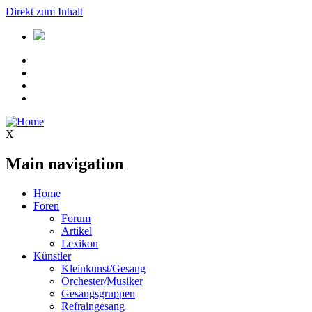
Direkt zum Inhalt
X
Main navigation
Home
Foren
Forum
Artikel
Lexikon
Künstler
Kleinkunst/Gesang
Orchester/Musiker
Gesangsgruppen
Refraingesang