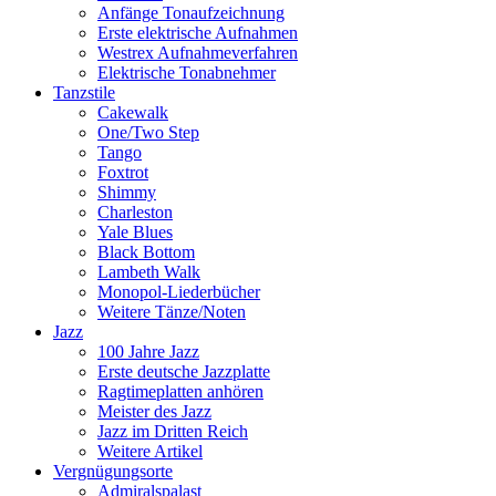
Anfänge Tonaufzeichnung
Erste elektrische Aufnahmen
Westrex Aufnahmeverfahren
Elektrische Tonabnehmer
Tanzstile
Cakewalk
One/Two Step
Tango
Foxtrot
Shimmy
Charleston
Yale Blues
Black Bottom
Lambeth Walk
Monopol-Liederbücher
Weitere Tänze/Noten
Jazz
100 Jahre Jazz
Erste deutsche Jazzplatte
Ragtimeplatten anhören
Meister des Jazz
Jazz im Dritten Reich
Weitere Artikel
Vergnügungsorte
Admiralspalast