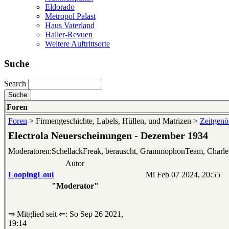
Eldorado
Metropol Palast
Haus Vaterland
Haller-Revuen
Weitere Auftrittsorte
Suche
Search
Foren
Foren
> Firmengeschichte, Labels, Hüllen, und Matrizen >
Zeitgenös
Electrola Neuerscheinungen - Dezember 1934
Moderatoren:SchellackFreak, berauscht, GrammophonTeam, Charl
Autor
LoopingLoui
Mi Feb 07 2024, 20:55
"Moderator"
⇒ Mitglied seit ⇐: So Sep 26 2021,
19:14