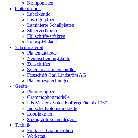
Komponisten
Plattenfirmen
Labelkunde
Discographien
Laminierte Schallplatten
Silberverfahren
Füllschriftverfahren
Langspielplatte
Schriftmaterial
Plattenkataloge
Neuerscheinungshefte
Zeitschriften
Sprechmaschinenhändler
Festschrift Carl Lindström AG
Plattenbesprechungen
Geräte
Phonographen
Grammophonmodelle
His Master's Voice Koffergeräte bis 1960
Indische Kolonialmodelle
Loopingphon
Saxograph Schneidegerät
Technik
Funktion Grammophon
Werkstatt