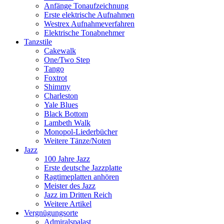
Anfänge Tonaufzeichnung
Erste elektrische Aufnahmen
Westrex Aufnahmeverfahren
Elektrische Tonabnehmer
Tanzstile
Cakewalk
One/Two Step
Tango
Foxtrot
Shimmy
Charleston
Yale Blues
Black Bottom
Lambeth Walk
Monopol-Liederbücher
Weitere Tänze/Noten
Jazz
100 Jahre Jazz
Erste deutsche Jazzplatte
Ragtimeplatten anhören
Meister des Jazz
Jazz im Dritten Reich
Weitere Artikel
Vergnügungsorte
Admiralspalast