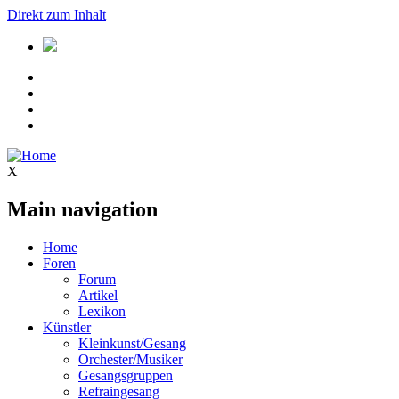
Direkt zum Inhalt
X
Main navigation
Home
Foren
Forum
Artikel
Lexikon
Künstler
Kleinkunst/Gesang
Orchester/Musiker
Gesangsgruppen
Refraingesang