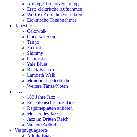
Anfänge Tonaufzeichnung
Erste elektrische Aufnahmen
Westrex Aufnahmeverfahren
Elektrische Tonabnehmer
Tanzstile
Cakewalk
One/Two Step
Tango
Foxtrot
Shimmy
Charleston
Yale Blues
Black Bottom
Lambeth Walk
Monopol-Liederbücher
Weitere Tänze/Noten
Jazz
100 Jahre Jazz
Erste deutsche Jazzplatte
Ragtimeplatten anhören
Meister des Jazz
Jazz im Dritten Reich
Weitere Artikel
Vergnügungsorte
Admiralspalast