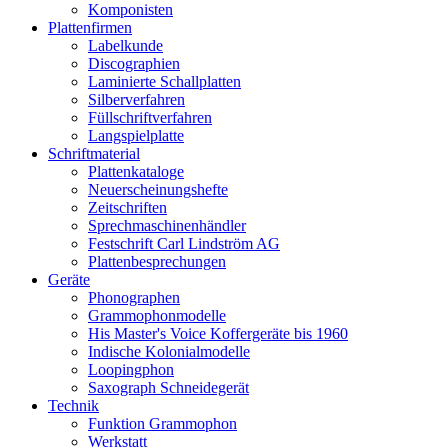
Komponisten
Plattenfirmen
Labelkunde
Discographien
Laminierte Schallplatten
Silberverfahren
Füllschriftverfahren
Langspielplatte
Schriftmaterial
Plattenkataloge
Neuerscheinungshefte
Zeitschriften
Sprechmaschinenhändler
Festschrift Carl Lindström AG
Plattenbesprechungen
Geräte
Phonographen
Grammophonmodelle
His Master's Voice Koffergeräte bis 1960
Indische Kolonialmodelle
Loopingphon
Saxograph Schneidegerät
Technik
Funktion Grammophon
Werkstatt