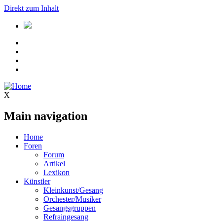
Direkt zum Inhalt
X
Main navigation
Home
Foren
Forum
Artikel
Lexikon
Künstler
Kleinkunst/Gesang
Orchester/Musiker
Gesangsgruppen
Refraingesang