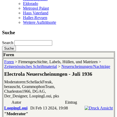
Eldorado
Metropol Palast
Haus Vaterland
Haller-Revuen
Weitere Auftrittsorte
Suche
Search
Foren
Foren
> Firmengeschichte, Labels, Hüllen, und Matrizen >
Zeitgenössisches Schriftmaterial
>
Neuerscheinungen/Nachträge
Electrola Neuerscheinungen - Juli 1936
Moderatoren:SchellackFreak,
berauscht, GrammophonTeam,
Charleston1966, DGAG,
Der_Designer, LoopingLoui, pks
Autor
Eintrag
LoopingLoui
Di Feb 13 2024, 19:08
"Moderator"