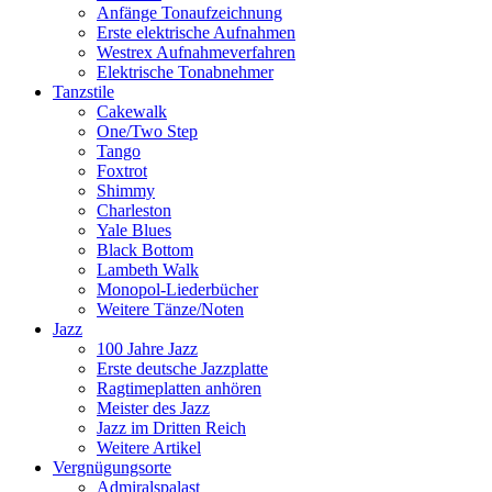
Anfänge Tonaufzeichnung
Erste elektrische Aufnahmen
Westrex Aufnahmeverfahren
Elektrische Tonabnehmer
Tanzstile
Cakewalk
One/Two Step
Tango
Foxtrot
Shimmy
Charleston
Yale Blues
Black Bottom
Lambeth Walk
Monopol-Liederbücher
Weitere Tänze/Noten
Jazz
100 Jahre Jazz
Erste deutsche Jazzplatte
Ragtimeplatten anhören
Meister des Jazz
Jazz im Dritten Reich
Weitere Artikel
Vergnügungsorte
Admiralspalast