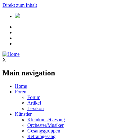
Direkt zum Inhalt
X
Main navigation
Home
Foren
Forum
Artikel
Lexikon
Künstler
Kleinkunst/Gesang
Orchester/Musiker
Gesangsgruppen
Refraingesang