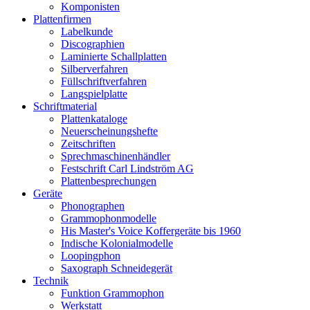
Komponisten
Plattenfirmen
Labelkunde
Discographien
Laminierte Schallplatten
Silberverfahren
Füllschriftverfahren
Langspielplatte
Schriftmaterial
Plattenkataloge
Neuerscheinungshefte
Zeitschriften
Sprechmaschinenhändler
Festschrift Carl Lindström AG
Plattenbesprechungen
Geräte
Phonographen
Grammophonmodelle
His Master's Voice Koffergeräte bis 1960
Indische Kolonialmodelle
Loopingphon
Saxograph Schneidegerät
Technik
Funktion Grammophon
Werkstatt