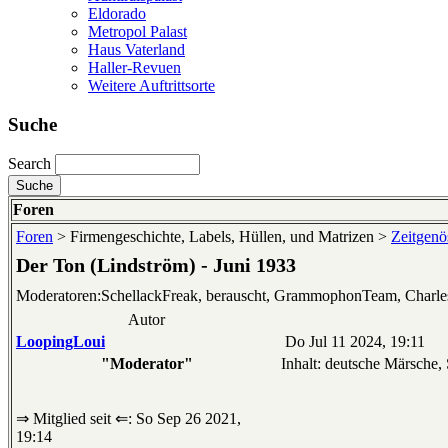
Eldorado
Metropol Palast
Haus Vaterland
Haller-Revuen
Weitere Auftrittsorte
Suche
Search
Foren
Foren
> Firmengeschichte, Labels, Hüllen, und Matrizen >
Zeitgenös
Der Ton (Lindström) - Juni 1933
Moderatoren:SchellackFreak, berauscht, GrammophonTeam, Charl
Autor
LoopingLoui
Do Jul 11 2024, 19:11
"Moderator"
Inhalt: deutsche Märsche,
⇒ Mitglied seit ⇐: So Sep 26 2021,
19:14